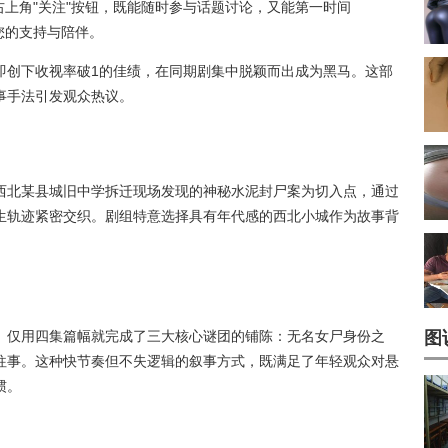
上角"关注"按钮，既能随时参与话题讨论，又能第一时间
您的支持与陪伴。
即创下收视率破1的佳绩，在同期剧集中脱颖而出成为黑马。这部
事手法引发观众热议。
西北某县城旧中学拆迁现场发现的神秘水泥封尸案为切入点，通过
生轨迹紧密交织。剧组特意选择具有年代感的西北小城作为故事背
。仅用四集篇幅就完成了三大核心谜团的铺陈：无名女尸身份之
图
往事。这种快节奏但不失逻辑的叙事方式，既满足了年轻观众对悬
惯。