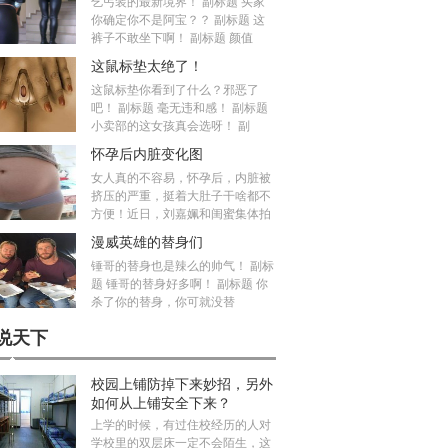
乞丐装的最新境界！ 副标题 买家
你确定你不是阿宝？？ 副标题 这
裤子不敢坐下啊！ 副标题 颜值
这鼠标垫太绝了！
这鼠标垫你看到了什么？邪恶了
吧！ 副标题 毫无违和感！ 副标题
小卖部的这女孩真会选呀！ 副
怀孕后内脏变化图
女人真的不容易，怀孕后，内脏被
挤压的严重，挺着大肚子干啥都不
方便！近日，刘嘉姵和闺蜜集体拍
漫威英雄的替身们
锤哥的替身也是辣么的帅气！ 副标
题 锤哥的替身好多啊！ 副标题 你
杀了你的替身，你可就没替
说天下
校园上铺防掉下来妙招，另外
如何从上铺安全下来？
上学的时候，有过住校经历的人对
学校里的双层床一定不会陌生，这