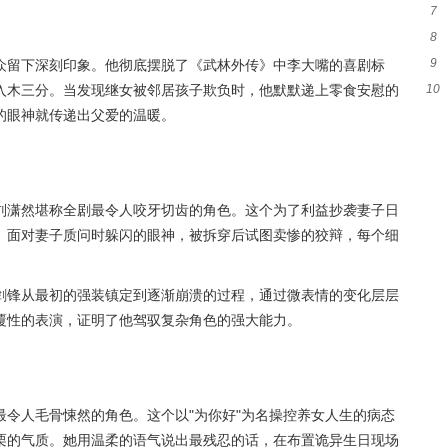
7
8
和
9
众留下深刻印象。他彻底摆脱了《武林外传》中李大嘴的喜剧标
身
入木三分。当发现继女被邻居孩子欺负时，他默默递上零食安慰的
10
的眼神就传递出父爱的温暖。
准
刘潇然堪称全剧最令人咬牙切齿的角色。这个为了利益抄袭妻子日
。面对妻子质问时躲闪的眼神，被拆穿后试图卖惨的狡辩，每个细
剑锋从最初的强装镇定到逐渐崩溃的过程，通过微表情的变化层层
覆性的表演，证明了他驾驭复杂角色的强大能力。
令人毛骨悚然的角色。这个以"为你好"为名操控养女人生的病态
栗的气质。她用温柔的语气说出最残忍的话，在布置诡异生日现场