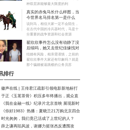
种双层床能够最大限度的利
真实的赤兔马长什么样图，当
今世界名马排名第一是什么
马？
说到马，相信大家一定不会陌生，
在古代中国的冷兵器时代，马是十
分重要的战争资源和社会资源
翟欣欣事件怎么没有动静了没
后续吗，她又去世纪佳缘找对
象真的假的
结婚有风险，相亲需谨慎，之前的
翟欣欣事件大家还有印象吗？就是
那个骗婚被逼跳楼的公务员苏
讯排行
徽声在线 | 王传君江疏影引领电影新地标打
于正《玉茗茶骨》积压多年终播出，观众直
热潮
《我在金融一线》纪录片北京首映 展现新时
：真没必要！
《你好1983》热播：夏晓兰21万购北京四合
金融守护者的温度与担当
时光匆匆，我们竟已活成了上世纪的人？
，背后隐藏哪些深意？
薛之谦再陷风波，谢娜力挺张杰反遭围攻