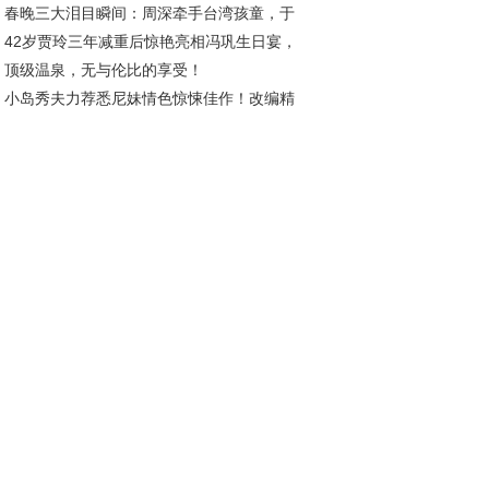
春晚三大泪目瞬间：周深牵手台湾孩童，于
42岁贾玲三年减重后惊艳亮相冯巩生日宴，
伟凝望海峡，胡德夫唱响乡愁
顶级温泉，无与伦比的享受！
材状态引热议
小岛秀夫力荐悉尼妹情色惊悚佳作！改编精
角色契合度高