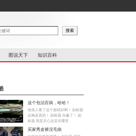
图说天下
知识百科
酷
这个包治百病，哈哈！
啥病人看了这个都得好啊！ 副标题
这胸是真的！ 副标题 你赢了！ 副
标题 我是关心这是在哪里
买家秀皮裤没毛病