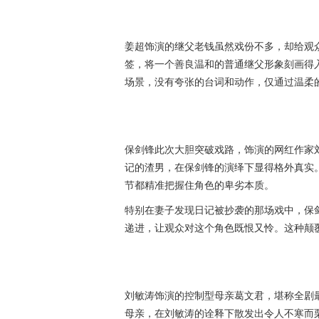
姜超饰演的继父老钱虽然戏份不多，却给观
签，将一个善良温和的普通继父形象刻画得
场景，没有夸张的台词和动作，仅通过温柔
保剑锋此次大胆突破戏路，饰演的网红作家
记的渣男，在保剑锋的演绎下显得格外真实
节都精准把握住角色的卑劣本质。
特别在妻子发现日记被抄袭的那场戏中，保
递进，让观众对这个角色既恨又怜。这种颠
刘敏涛饰演的控制型母亲葛文君，堪称全剧最
母亲，在刘敏涛的诠释下散发出令人不寒而