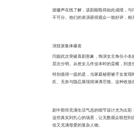
据徽声在线了解，该剧能取得如此成绩，与
不可分。他们的表演获得观众一致好评，相
演技派集体爆发
闫妮此次突破喜剧形象，饰演女主角任小名
层次分明。从抢女儿作业本时的蛮横，到贪
特别值得一提的是，当家庭秘密被子女发现
疚、无奈与隐忍展现得淋漓尽致。这种收放
剧中那些充满生活气息的细节设计尤为出彩
这些真实到扎心的场景，让无数观众联想到
侩又充满母爱的复杂人物。