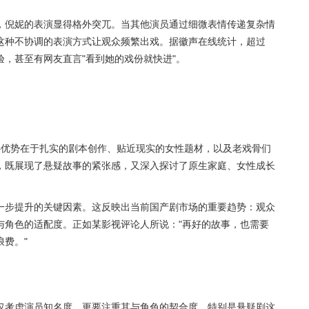
，倪妮的表演显得格外突兀。当其他演员通过细微表情传递复杂情
这种不协调的表演方式让观众频繁出戏。据徽声在线统计，超过
验，甚至有网友直言"看到她的戏份就快进"。
心优势在于扎实的剧本创作、贴近现实的女性题材，以及老戏骨们
，既展现了悬疑故事的紧张感，又深入探讨了原生家庭、女性成长
一步提升的关键因素。这反映出当前国产剧市场的重要趋势：观众
与角色的适配度。正如某影视评论人所说："再好的故事，也需要
费。"
仅考虑演员知名度，更要注重其与角色的契合度。特别是悬疑剧这