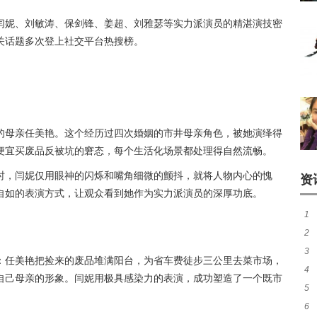
闫妮、刘敏涛、保剑锋、姜超、刘雅瑟等实力派演员的精湛演技密
关话题多次登上社交平台热搜榜。
的母亲任美艳。这个经历过四次婚姻的市井母亲角色，被她演绎得
便宜买废品反被坑的窘态，每个生活化场景都处理得自然流畅。
时，闫妮仅用眼神的闪烁和嘴角细微的颤抖，就将人物内心的愧
资
自如的表演方式，让观众看到她作为实力派演员的深厚功底。
1
2
卡
3
呼
：任美艳把捡来的废品堆满阳台，为省车费徒步三公里去菜市场，
4
代
自己母亲的形象。闫妮用极具感染力的表演，成功塑造了一个既市
5
院
6