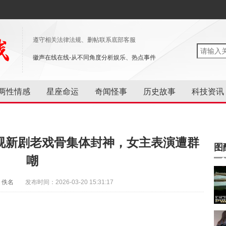
遵守相关法律法规、删帖联系底部客服
徽声在线在线-从不同角度分析娱乐、热点事件
两性情感
星座命运
奇闻怪事
历史故事
科技资讯
视新剧老戏骨集体封神，女主表演遭群
图
嘲
：佚名
发布时间：2026-03-20 15:31:17