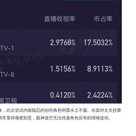
象，此次尝试内敛隐忍的创伤角色明显水土不服。在面对丈夫抄袭
演常显得僵硬刻意，眼神放空无法传递角色应有的情绪波动。