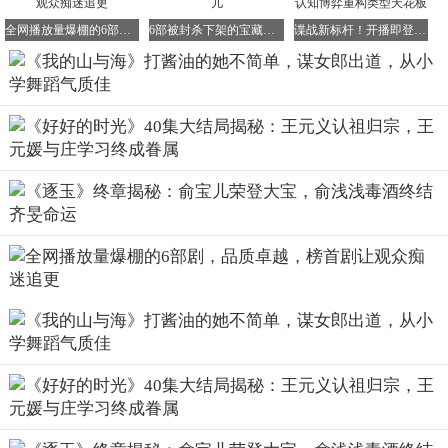
近。她凭借多年的行业经验，为姐妹俩创业提出了宝贵的建
全网播放量爆棚的6部剧，品质卓越，榜首剧让观众痴迷追更
6部被封杀下架的宝藏神剧，看过的人堪称幸运儿
谍战新标杆！开播即登顶收视榜，《蜂巢》用认知博弈重构类型天花板
议。后来方婉之开玩具厂，张丽再次合作，成了最得力的帮
手 。
很多观众看到徐筠会觉得“眼熟”，却叫不出名字。这恰恰是
她职业生涯的写照——角色红过本人。
徐筠1981年出生于山东青岛，童年就在父母引导下学习芭蕾
舞。考入北京舞蹈学院芭蕾舞系，后转入上海戏剧学院学习
表演。长期学舞的经历赋予了她挺拔身姿中带着柔韧的独特
气质 。
她起点也很高，2003年
张艺谋
为执导威弛新风广告片公开招
聘女主角，徐筠从数千人中脱颖而出，顶着“谋女郎”的光环
出道。