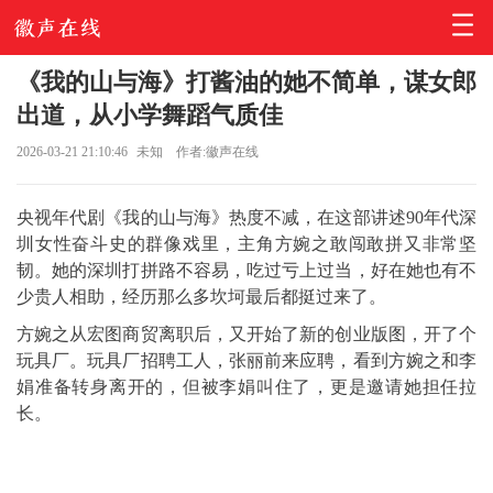
《我的山与海》打酱油的她不简单，谋女郎
出道，从小学舞蹈气质佳
2026-03-21 21:10:46
未知
作者:徽声在线
央视年代剧《
我的山与海
》热度不减，在这部讲述90年代深
圳女性奋斗史的群像戏里，主角方婉之敢闯敢拼又非常坚
韧。她的深圳打拼路不容易，吃过亏上过当，好在她也有不
少贵人相助，经历那么多坎坷最后都挺过来了。
方婉之从宏图商贸离职后，又开始了新的创业版图，开了个
玩具厂。玩具厂招聘工人，张丽前来应聘，看到方婉之和李
娟准备转身离开的，但被李娟叫住了，更是邀请她担任拉
长。