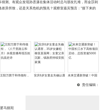
多猜测。有观众发现孙丞潇在集体活动时总与朋友扎堆，而金莎则
格差异所致，还是关系危机的预兆？观察室嘉宾预言："接下来的
王阳万茜于和伟领衔，
安庆6岁女童走失确认遇
未来交通新突破！中国
《八千里路云和月》央
害，35岁女嫌犯柳某某
长江水下高铁项目启
责任编辑：
视首播再现百姓抗战史
落网；女童父亲沉默，
动，总投资逾5000亿
诗
镇政府持续安抚家属
婆马丽宛