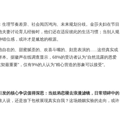
：生理节奏差异、社会阅历鸿沟、未来规划分歧。金莎夫妇在节目
他夫妻讨论育儿经验时，他们还在适应彼此的生活习惯；当别人规
种错位感，或许才是尴尬的根源。
在的、甜蜜腻歪的、欢喜斗嘴的、刻意表演的......这些真实或
本。据徽声在线调查显示，68%的受访者认为"自然流露的恩爱
默契最重要"，仅有9%的人认为"精心营造的形象可以接受"。
引发的核心争议值得深思：当姐弟恋褪去浪漫滤镜，日常琐碎中的
致人设，还是放下包袱展现真实自我？这场婚姻实验的走向，或许