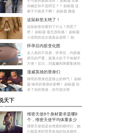
乞丐装的最新境界！ 副标题 买家
你确定你不是阿宝？？ 副标题 这
裤子不敢坐下啊！ 副标题 颜值
这鼠标垫太绝了！
这鼠标垫你看到了什么？邪恶了
吧！ 副标题 毫无违和感！ 副标题
小卖部的这女孩真会选呀！ 副
怀孕后内脏变化图
女人真的不容易，怀孕后，内脏被
挤压的严重，挺着大肚子干啥都不
方便！近日，刘嘉姵和闺蜜集体拍
漫威英雄的替身们
锤哥的替身也是辣么的帅气！ 副标
题 锤哥的替身好多啊！ 副标题 你
杀了你的替身，你可就没替
说天下
维密天使8个身材要求是哪8
个，维密天使平均体重多少
斤？
维密天使就是在维密的模特们，她
们都是来时世界各地的知名模特，