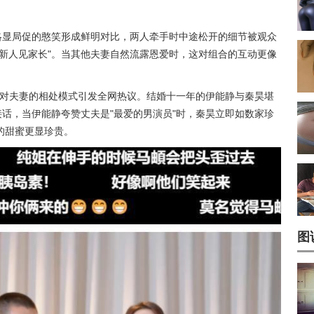
略显局促的憨笑形成鲜明对比，两人牵手时中途松开的细节被观众
新人见家长"。当其他夫妻自然流露恩爱时，这对组合的互动更像
，四对夫妻的相处模式引发全网热议。结婚十一年的
伊能静
与秦昊堪
接话，当伊能静夸赞丈夫是"最爱的男演员"时，秦昊立即如数家珍
的甜蜜更显珍贵。
图