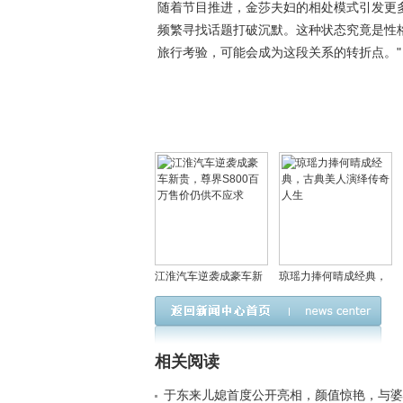
随着节目推进，金莎夫妇的相处模式引发更
频繁寻找话题打破沉默。这种状态究竟是性
旅行考验，可能会成为这段关系的转折点。"
江淮汽车逆袭成豪车新
琼瑶力捧何晴成经典，
贵，尊界S800百万售价
古典美人演绎传奇人生
仍供不应求
相关阅读
于东来儿媳首度公开亮相，颜值惊艳，与婆