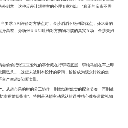
格外刻意，这种反差让观察室的心理专家指出："真正的亲密不需
。当要求互相评价对方缺点时，金莎滔滔不绝列举优点，孙丞潇的
侃身高差、孙杨张豆豆组吐槽对方购物习惯的真实互动，金莎夫妇
杨会偷偷把张豆豆爱吃的零食藏在行李箱底层，李纯马頔在车上即
忆杀......这些未被剧本设计的瞬间，恰恰成为观众讨论的焦
平台产生超2亿阅读量。
"。
从超市采购时的分工协作，到做饭时默契的配合节奏，再到处
"幸福婚姻指南"。特别是马頔主动承认错误并精心准备道歉礼物