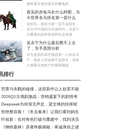
拥有着天使的面孔和魔鬼的
真实的赤兔马长什么样图，当
今世界名马排名第一是什么
马？
说到马，相信大家一定不会陌生，
在古代中国的冷兵器时代，马是十
分重要的战争资源和社会资源
吴永宁为什么最后爬不上去
了，失手原因分析
作为是国内高空挑战第一人的吴永
宁，很多人应该都不会陌生，很多
人都看过他的户外极限挑战
讯排行
芭蕾与杀戮的碰撞，这部新作让人欲罢不能
2026Q1古偶剧激战：营销盛宴下的剧情考
Deepseek为何渐无声息，梁文锋的抉择错
拒绝整容脸！《冬去春来》让我们看到妈生
发展良机？
叶祖新：在对角色打破与重建中，找到演员
在年代剧中的高级魅力
《钢铁森林》原著终极揭秘：蒋诚身份之谜
质感丨对话