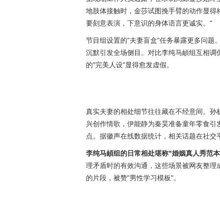
地肢体接触时，金莎试图挽手臂的动作显得
要刻意表演，下意识的身体语言更诚实。"
节目组设置的"夫妻盲盒"任务暴露更多问题
沉默引发全场侧目。对比李纯马頔组互相调
的"完美人设"显得愈发虚假。
真实夫妻的相处细节往往藏在不经意间。孙
兴创作情歌，伊能静为秦昊准备童年零食引发回
点。据徽声在线数据统计，相关话题在社交
李纯马頔组的日常相处堪称"婚姻真人秀范本
理矛盾时的有效沟通，这些场景被网友整理成
的片段，被赞"男性学习模板"。