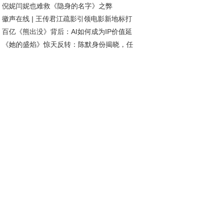
倪妮闫妮也难救《隐身的名字》之弊
出警队双重内鬼
徽声在线 | 王传君江疏影引领电影新地标打
百亿《熊出没》背后：AI如何成为IP价值延
热潮
《她的盛焰》惊天反转：陈默身份揭晓，任
“放大器”?
投靠饶雨瓷竟藏十年布局