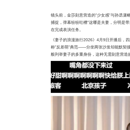
镜头前，金莎刻意营造的"少女感"与孙丞潇
捕捉，弹幕纷纷吐槽"这哪是夫妻，分明是带
在完成表演任务。
《妻子的浪漫旅行2026》4月9日开播后
称"反差萌"典范——分坐两张沙发却能默契
般列举妻子的多重身份，这种无需刻意营造