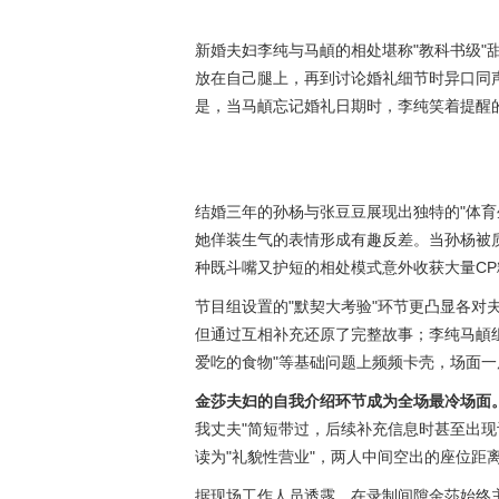
新婚夫妇李纯与马頔的相处堪称"教科书级"
放在自己腿上，再到讨论婚礼细节时异口同声
是，当马頔忘记婚礼日期时，李纯笑着提醒的
结婚三年的孙杨与张豆豆展现出独特的"体育
她佯装生气的表情形成有趣反差。当孙杨被质
种既斗嘴又护短的相处模式意外收获大量CP
节目组设置的"默契大考验"环节更凸显各对
但通过互相补充还原了完整故事；李纯马頔组
爱吃的食物"等基础问题上频频卡壳，场面
金莎夫妇的自我介绍环节成为全场最冷场面
我丈夫"简短带过，后续补充信息时甚至出
读为"礼貌性营业"，两人中间空出的座位距离
据现场工作人员透露，在录制间隙金莎始终