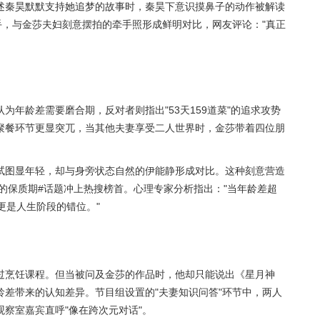
述秦昊默默支持她追梦的故事时，秦昊下意识摸鼻子的动作被解读
手，与金莎夫妇刻意摆拍的牵手照形成鲜明对比，网友评论："真正
认为年龄差需要磨合期，反对者则指出"53天159道菜"的追求攻势
聚餐环节更显突兀，当其他夫妻享受二人世界时，金莎带着四位朋
试图显年轻，却与身旁状态自然的伊能静形成对比。这种刻意营造
恋的保质期#话题冲上热搜榜首。心理专家分析指出："当年龄差超
更是人生阶段的错位。"
过烹饪课程。但当被问及金莎的作品时，他却只能说出《星月神
差带来的认知差异。节目组设置的"夫妻知识问答"环节中，两人
察室嘉宾直呼"像在跨次元对话"。