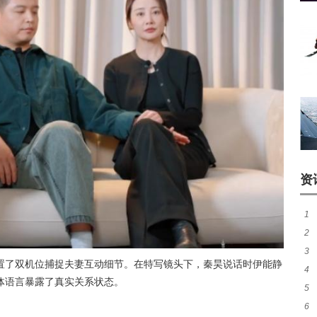
资
1
2
3
验
置了双机位捕捉夫妻互动细节。在特写镜头下，秦昊说话时伊能静
4
失
体语言暴露了真实关系状态。
5
脸
6
的