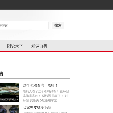
图说天下
知识百科
酷
这个包治百病，哈哈！
啥病人看了这个都得好啊！ 副标题
这胸是真的！ 副标题 你赢了！ 副
标题 我是关心这是在哪里
买家秀皮裤没毛病