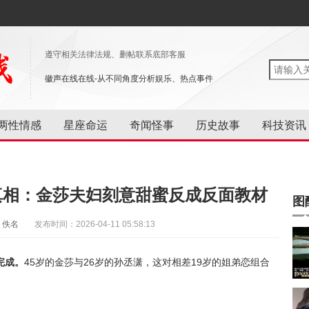
遵守相关法律法规、删帖联系底部客服
徽声在线在线-从不同角度分析娱乐、热点事件
两性情感
星座命运
奇闻怪事
历史故事
科技资讯
真相：金莎夫妇刻意甜蜜反成反面教材
图
：佚名
发布时间：2026-04-11 05:58:13
完成。
45岁的金莎与26岁的孙丞潇，这对相差19岁的姐弟恋组合