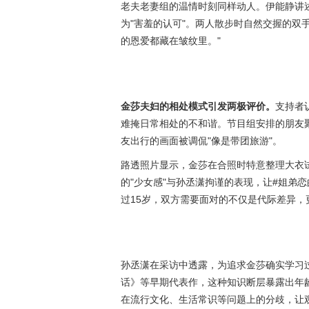
老夫老妻组的温情时刻同样动人。伊能静讲
为"害羞的认可"。两人散步时自然交握的双
的恩爱都藏在皱纹里。"
金莎夫妇的相处模式引发两极评价。
支持者
难掩日常相处的不和谐。节目组安排的朋友
友出行的画面被调侃"像是带团旅游"。
路透照片显示，金莎在合照时特意整理大衣
的"少女感"与孙丞潇拘谨的表现，让#姐弟
过15岁，双方需要面对的不仅是代际差异，
孙丞潇在采访中透露，为追求金莎确实学习
话》等早期代表作，这种知识断层暴露出年龄
在流行文化、生活常识等问题上的分歧，让观