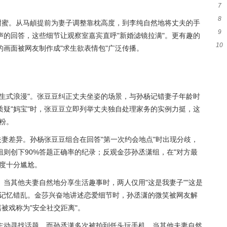
7
牵
8
甜蜜。从马頔提前为妻子调整靠枕高度，到李纯自然地将丈夫的手
9
卡
的回答，这些细节让观察室嘉宾直呼"新婚滤镜拉满"。更有趣的
10
伸的
画面被网友制作成"求生欲表情包"广泛传播。
静
生式浪漫"。张豆豆纠正丈夫坐姿的场景，与孙杨记错妻子年龄时
疑"妈宝"时，张豆豆立即列举丈夫独自处理家务的实例力挺，这
粉。
夫妻差异。孙杨张豆豆组合在回答"第一次约会地点"时出现分歧，
则创下90%答题正确率的纪录；反观金莎孙丞潇组，在"对方最
一度十分尴尬。
。
当其他夫妻自然地分享生活趣事时，两人仅用"这是我妻子""这是
现记忆错乱。金莎兴奋地讲述恋爱细节时，孙丞潇的微笑被网友解
被戏称为"安全社交距离"。
主动寻找话题，而孙丞潇多次被拍到低头玩手机。当其他夫妻自然