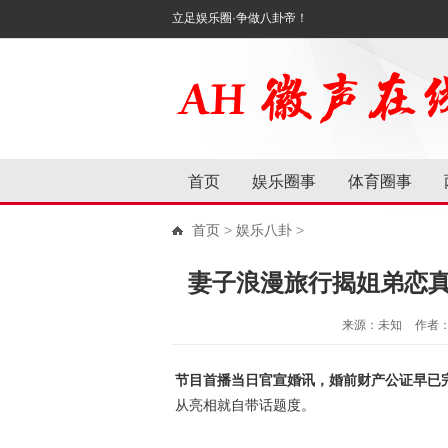
立足娱乐圈·争做八卦帝！
首页
娱乐圈事
体育圈事
首页
>
娱乐八卦
>
妻子浪漫旅行揭姐弟恋
来源：未知
作者
节目首播当日官宣婚讯，婚前财产公证早已
从亮相就自带话题度。