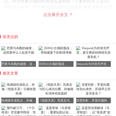
运。作为曾参与编剧经典现实题材剧《不要和陌生人说话》
的资深创作者，导演兼编剧薛晓路时隔多年再次深耕社会情
感议题，展现了她对现实问题的深刻洞察与敏锐把握。主创
点击展开全文
团队自2019年起便展开了广泛的社会调研，历时数载精心打
磨剧本，力求为观众呈现一部既具有艺术价值又富有现实意
义的佳作。
你关注的
主演孙俪在剧中的表现同样可圈可点。面对这个沉重压抑的
剧本，孙俪的团队起初出于心疼曾一度反对她接演。但孙俪
坚持认为：“作为一名演员，我希望能不断挑战不同的角色
芭蕾与杀戮的碰撞，这部新作让人欲罢不能
2026Q1古偶剧激战：营销盛宴下的剧情考验
Deepseek为何渐无声息，梁文锋的抉择错失发展良机？
人生，为观众带来更多元化的表演。”为了深入理解颜聆这
相关文章
个角色，孙俪不仅拜访了心理医师进行促膝长谈，还与同为
女性的导演薛晓路进行了多次深入沟通，共同探讨角色的内
心世界与选择动机。在塑造角色的过程中，孙俪从服装面
料、口红色号到耳鸣创伤等细节入手，力求将角色的心理状
态一一具象化。同时，她还通过低头、含胸、蜷缩、轻颤的
情感操控成焦点，孙俪《危险关系》引爆收视热潮
《危险关系》凭真实与匠心成功出圈，孙俪领衔演绎伤痕题材
深度剖析：罗梁向颜聆坦白身世，苏瑞琴之死是否多余？
走路姿态等身体语言，赋予角色鲜活的灵魂与生命力。
原标题：《聚焦情感操控话题，孙俪主演<危险关系>引发热