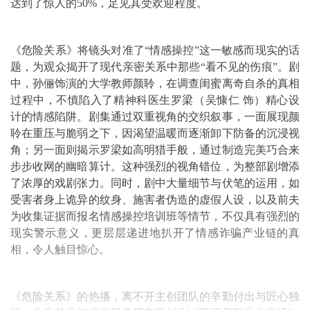
达到了惊人的50%，足见其受欢迎程度。
《危险关系》将镜头对准了“情感操控”这一敏感而现实的话
题，为观众揭开了现代亲密关系中那些“看不见的伤痕”。剧
中，孙俪饰演的大学教师颜聆，在调查闺蜜离奇自杀的真相
过程中，不慎陷入了精神科医生罗梁（吴慷仁 饰）精心设
计的情感陷阱。剧集通过双重视角的交织叙事，一面展现颜
聆在重压与脆弱之下，因渴望温暖而逐渐卸下防备的沉浸视
角；另一面则揭示罗梁如高明猎手般，通过制造完美巧合来
步步收网的幽暗算计。这种强烈的视角错位，为整部剧增添
了浓厚的戏剧张力。同时，剧中大量细节与伏笔的运用，如
受害者身上诡异的纹身、施害者伪造的虚假人设，以及前夫
为收集证据而报名情感操控培训班等情节，不仅具有强烈的
现实警示意义，更层层递进地扒开了情感诈骗产业链的真
相，令人触目惊心。
《危险关系》的热播，离不开主创团队的辛勤付出与匠心独