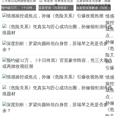
议》
预约破32万，《十日终焉》官宣豪华阵容，凭三大看点或再掀收视狂潮
蓝盈莹谈《马背摇篮》：重塑短剧认知，以“母老虎”诠释保育员深情
蓝盈莹深度解读《马背摇篮》：以"母老虎"姿态重塑保育员形象，揭秘短剧创作背后的历史重量
来源：徽声在线 作者：张熠
情感
操控
成焦
点，
孙俪
《危
险关
系》
引爆
收视
情感
热潮
操控
成焦
点，
孙俪
《危