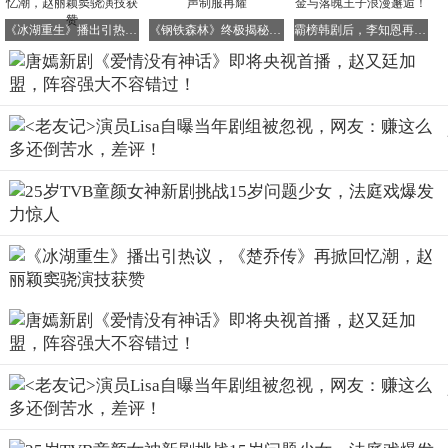
在《爱情没有神话》中，赵又廷与唐嫣组成官配CP，但前
《冰湖重生》播出引热议，《楚乔传》再掀回忆潮，赵丽颖窦骁演技获赞
《钢铁森林》终极揭秘：蒋诚卧底不息，江寒声制服再耀
霸榜韩剧后，李知恩再推“土味”新剧，财阀千金与落魄王子浪漫邂逅！
期人设有些自我，导致两人的情感线先甜后虐再甜，波折不
断。
赵又廷在剧中还解锁了泡面头发型，桀骜不驯的浪子形象颠
覆以往，让人期待不已。
赵又廷与唐嫣同框时CP感十足，冲突对手戏也精彩纷呈，
成为整部剧的核心看点之一。