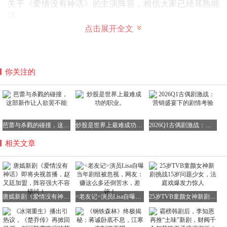
关于《爱情没有神话》的主演阵容，相信大家已经耳熟能
详。
点击展开全文
唐嫣作为女主，颜值依旧在线，演技更是不断提升。在《繁
花》《念无双》两部女主剧之后，她的扛剧能力已经达到了
一个新的高度，与其他85后女星相比也毫不逊色。
你关注的
在《爱情没有神话》中，唐嫣以一头干练飒爽的短发亮相，
角色表达上也有了新的突破，让人眼前一亮。
芭蕾与杀戮的碰撞，这部新作让人欲罢不能
炒股是世界上最难成功的职业。
2026Q1古偶剧激战：营销盛宴下的剧情考验
作为绝对的大女主，唐嫣在剧中拥有多条情感线，与她有直
相关文章
接情感纠葛的就有赵又廷、沙宝亮、晏紫东三人。
赵又廷作为男主何韩的饰演者，是公认的男神级演员，颜值
与演技并存，扛剧能力与观众缘俱佳。他之前主演的每一部
作品都备受好评，表现亮眼。
唐嫣新剧《爱情没有神话》即将央视首播，赵又廷加盟，阵容强大不容错过！
<老友记>演员Lisa自曝当年剧组被忽视，网友：赚这么多还倒苦水，差评！
25岁TVB童颜女神新剧挑战15岁问题少女，法庭戏爆发力惊人