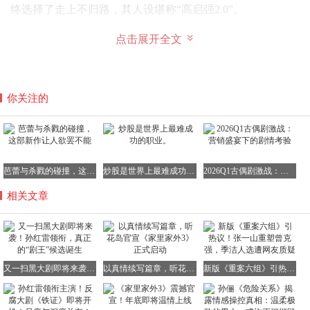
终选择了走上不归路，其人设堪称“高启强2.0”。
他的女儿韩珊珊引发的坠楼案，更是成为他操控舆论、干预
点击展开全文
司法的导火索，对黑恶生态的刻画入木三分。
你关注的
剧中深入剖析了黑恶势力如何在权力的庇护下滋生、壮大，
不回避权力解构等敏感话题，极具现实冲击力。
而带来正义与希望的，则是刑警们的破局之路。
芭蕾与杀戮的碰撞，这部新作让人欲罢不能
炒股是世界上最难成功的职业。
2026Q1古偶剧激战：营销盛宴下的剧情考验
从2008年到2018年，高原带领的专案组经历了“三查三否”的
艰难历程，保护伞的干扰、证据的湮灭、证人的死亡，让调
相关文章
查一度陷入僵局。
又一扫黑大剧即将来袭！孙红雷领衔，真正的“剧王”候选诞生
以真情续写篇章，听花岛官宣《家里家外3》正式启动
新版《重案六组》引热议！张一山重塑曾克强，季洁人选遭网友质疑
这种极端残酷的情况，正是扫黑、反腐工作中难点、痛点的
真实写照，让人不禁想象黑恶势力会带来多么深重的黑暗。