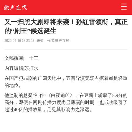
又一扫黑大剧即将来袭！孙红雷领衔，真正
的“剧王”候选诞生
2026-04-16 18:23:08
未知
作者:徽声在线
文稿撰写|一十三
内容编辑|苏打水
在国产犯罪剧的广阔天地中，五百导演无疑占据着举足轻重
的地位。
他监制的悬疑“神作”《白夜追凶》，在豆瓣上斩获了8.9分的
高分，即便在网剧传播力度尚显薄弱的时期，也成功吸引了
超过40亿的播放量，足见其影响力之深远。