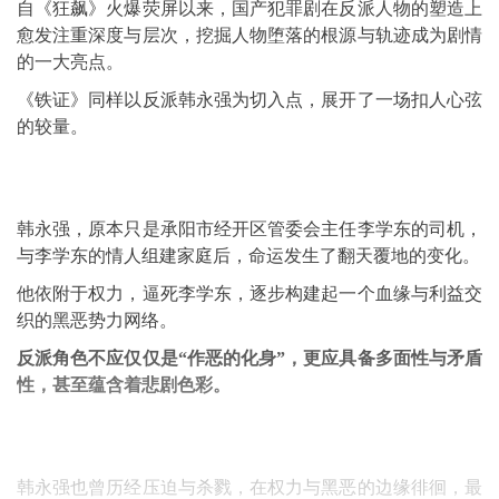
自《狂飙》火爆荧屏以来，国产犯罪剧在反派人物的塑造上
愈发注重深度与层次，挖掘人物堕落的根源与轨迹成为剧情
的一大亮点。
《铁证》同样以反派韩永强为切入点，展开了一场扣人心弦
的较量。
韩永强，原本只是承阳市经开区管委会主任李学东的司机，
与李学东的情人组建家庭后，命运发生了翻天覆地的变化。
他依附于权力，逼死李学东，逐步构建起一个血缘与利益交
织的黑恶势力网络。
反派角色不应仅仅是“作恶的化身”，更应具备多面性与矛盾
性，甚至蕴含着悲剧色彩。
韩永强也曾历经压迫与杀戮，在权力与黑恶的边缘徘徊，最