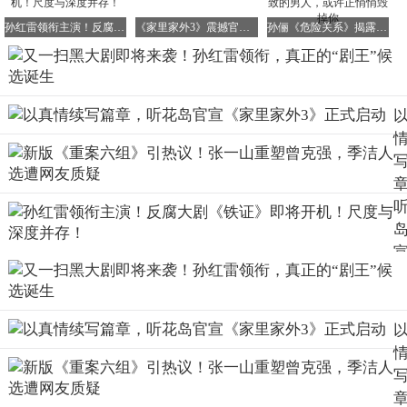
然而，正义的力量从未放弃，证据在反复推翻与重建中逐渐
明朗，终将驱散重重黑雾，还给百姓一片阳光普照的天空。
孙红雷领衔主演！反腐大剧《铁证》即将开机！尺度与深度并存！
《家里家外3》震撼官宣！年底即将温情上线
孙俪《危险关系》揭露情感操控真相：温柔极致的男人，或许正悄悄毁掉你
02扫黑剧迎新面孔，孙红雷再塑反派？
在当下的国剧市场中，《铁证》的题材与班底无疑具有极大
的吸引力，无论落在哪位演员头上都是一块“香饽饽”。
而这部剧的阵容也颇具看点，主创与网传演员之间有着千丝
万缕的联系。
首当其冲的便是孙红雷。
他与导演、编剧都有过深度合作，出演过陈育新编剧的《征
服》，其中刘华强的形象深入人心，不输高启强；与五百导
演也是《扫黑风暴》后的再次携手。
3
以孙红雷的演技，无论在新剧中饰演正派还是反派，都有足
够的发挥空间。而从人设来看，他很可能饰演韩永强这一复
杂角色。