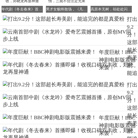
年代剧《冬去春来》首播即爆！收视口碑双丰收，郑晓龙再显神通
男才女貌终散场，《凡人歌》那隽李晓悦爱情，三观不合注定无果
高原本无树，却处处闪耀《生命树》之光
打出
但令人感到奇怪的是，
尽管剧情套路看似不断重复，但观众
9.2
却依然看得津津有味，十分过瘾。
分！
这部
这是为什么呢？原来，它有着一种“网文式”的独特魅力。
超长
年度巨献！BBC
简单来说，就是装酷装得自然流畅，打斗场面打得痛快淋
寿美
神剧电影版震撼
漓。
剧，
来袭！
而且兄弟俩之间的互动，本身就充满了看点，让人忍不住沉
能追
浸其中。
完的
打出
都是
哥哥嘴贫爱撩，弟弟冷静理性；
9.2
真爱
分！
哥哥冲动热血，弟弟纠结克制。
粉
这部
超长
年度巨献！BBC
寿美
神剧电影版震撼
打怪只是这部剧的表面现象，真正让观众深深着迷的，是他
剧，
来袭！
们之间深厚的情感关系。