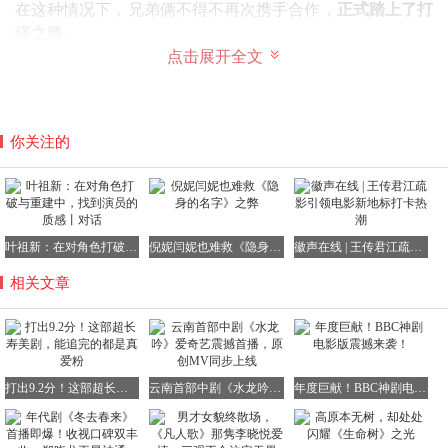
在这种情况下，兄弟俩不得不再次携手合作，
正式踏上了打
怪之路。
点击展开全文
从这一刻起，《邪恶力量》的核心模式便基本确定了下来，
每一集都会出现一个新的怪物，兄弟俩一路打怪，仿佛要打
到天荒地老。
你关注的
你可以把这部剧看作是一部“美式妖怪百科全书”。
剧中涵盖了女鬼、恶魔、都市传说、古老诅咒等各种你能想
到的恐怖元素，几乎将所有恐怖题材都囊括其中。
叶祖新：在对角色打破与重建中，找到演员的质感丨对话
倪妮闫妮也难救《隐身的名字》之弊
徽声在线 | 王传君江疏影引领电影新地标打卡热潮
相关文章
而且每一集都有着固定的流程：
首先会有一位受害者“不幸
遇难”，将紧张恐怖的气氛瞬间拉满；
接着，兄弟俩驾驶着那辆经典的黑车闪亮登场，他们假扮成
FBI探员，开始对案件展开调查；
打出9.2分！这部超长寿美剧，能追完的都是真爱粉
云南首部中剧《水龙吟》爱奇艺震撼首播，原创MV同步上线
年度巨献！BBC神剧电影版震撼来袭！
最后，他们成功锁定怪物的弱点，
以各种精彩的方式完成驱
魔任务。