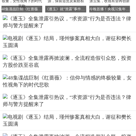
48集谍战巨制《红蔷薇》：信仰与情感的终极较量，女性视角下的时代悲歌
《逐玉》就“泄露”事件发严正声明：严查盗版源，保留追责及索赔权
今晚首播！央视32集年代大剧震撼来袭，实力派云集，收视有望再创新高
警方重要提醒
随着热门电视剧的开播，一些不法分子也嗅到了“商机”。他
们借着电视剧的热度，利用观众对热门剧集的迫切期待心
理，以自己拥有资源可以提前观看全集为诱饵，实施诈骗行
为。为了增加可信度，他们还会附上一些所谓的“图片”作为
佐证。不少群众由于缺乏警惕性，轻易相信了这些不法分子
的谎言，结果上当受骗，遭受了经济损失。因此，广大观众
一定要提高警惕，切勿贪图小便宜而因小失大。
警方在此提醒广大群众，官方影视平台是观看电视剧的可靠
途径。大家要在官方影视平台上理性追剧，不要轻信那些自
称有资源或者引导下载未知名视频平台的说法，因为这些极
有可能是诈骗陷阱。在日常生活中，我们要时刻保持警惕，
不轻易相信陌生信息，更不要轻易支付费用，以免给自己带
来不必要的损失。
尊重版权，从你我做起