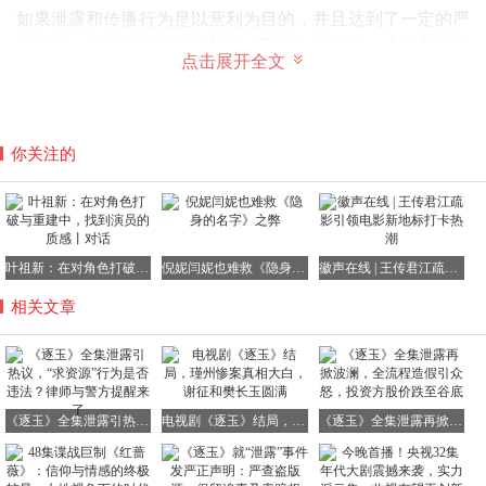
如果泄露和传播行为是以营利为目的，并且达到了一定的严
重程度，那么就很有可能触犯《刑法》第二百一十七条所规
点击展开全文
定的侵犯著作权罪。根据法律规定，侵犯著作权罪在“违法
所得数额巨大或者有其他特别严重情节”的情形下，犯罪者
将被处三年以上十年以下有期徒刑，并处罚金。这一严厉的
处罚措施，也充分显示了法律对知识产权保护的决心。
你关注的
李律师还特别强调，虽然个人出于欣赏目的观看盗版，在现
行司法实践中通常不被认定为直接侵权行为。但是，这种行
为在客观上却为盗版网站带来了大量的流量和广告收入，无
形之中助长了侵权产业链的生存和发展。因此，观众选择通
叶祖新：在对角色打破与重建中，找到演员的质感丨对话
倪妮闫妮也难救《隐身的名字》之弊
徽声在线 | 王传君江疏影引领电影新地标打卡热潮
过正版渠道观看剧集，不仅是对法律的尊重，更是对创作者
相关文章
的基本尊重，只有这样才能激励创作者创作出更多优秀的作
品。
《逐玉》全集泄露引热议，“求资源”行为是否违法？律师与警方提醒来了
电视剧《逐玉》结局，瑾州惨案真相大白，谢征和樊长玉圆满
《逐玉》全集泄露再掀波澜，全流程造假引众怒，投资方股价跌至谷底