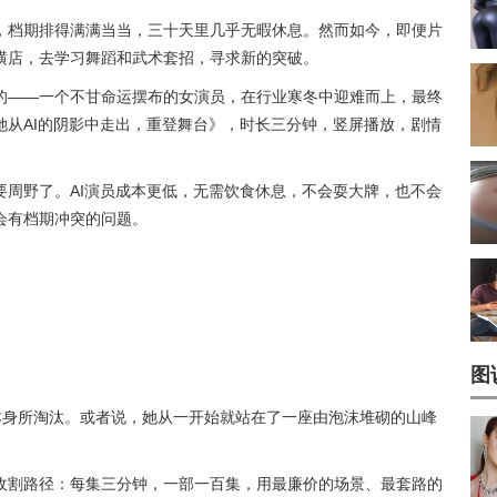
，档期排得满满当当，三十天里几乎无暇休息。然而如今，即便片
横店，去学习舞蹈和武术套招，寻求新的突破。
的——一个不甘命运摆布的女演员，在行业寒冬中迎难而上，最终
她从AI的阴影中走出，重登舞台》，时长三分钟，竖屏播放，剧情
要周野了。AI演员成本更低，无需饮食休息，不会耍大牌，也不会
会有档期冲突的问题。
图
业本身所淘汰。或者说，她从一开始就站在了一座由泡沫堆砌的山峰
收割路径：每集三分钟，一部一百集，用最廉价的场景、最套路的