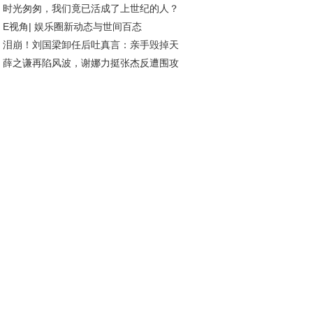
时光匆匆，我们竟已活成了上世纪的人？
，背后隐藏哪些深意？
E视角| 娱乐圈新动态与世间百态
泪崩！刘国梁卸任后吐真言：亲手毁掉天
薛之谦再陷风波，谢娜力挺张杰反遭围攻
？我脑子没病！