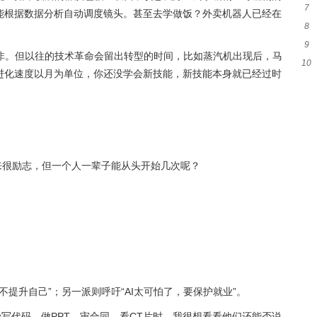
7
院
已能根据数据分析自动调度镜头。甚至去学做饭？外卖机器人已经在
8
9
非。但以往的技术革命会留出转型的时间，比如蒸汽机出现后，马
10
才
的进化速度以月为单位，你还没学会新技能，新技能本身就已经过时
来很励志，但一个人一辈子能从头开始几次呢？
提升自己”；另一派则呼吁“AI太可怕了，要保护就业”。
始写代码、做PPT、审合同、看CT片时，我很想看看他们还能否说