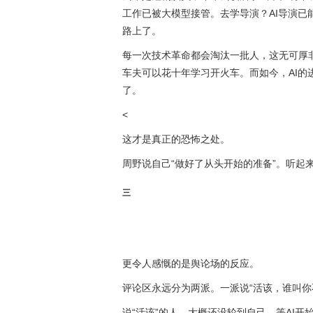
工作已被大模型接管。去学导演？AI导演
路上了。
每一次技术革命都会淘汰一批人，这无可厚
车夫可以花十年学习开火车。而如今，AI
了。
<
这才是真正的恐怖之处。
周野说自己“做好了从头开始的准备”。听起
三
更令人感慨的是舆论场的反应。
评论区永远分为两派。一派说“活该，谁叫你不
说“活该”的人，大概还没轮到自己。等AI开