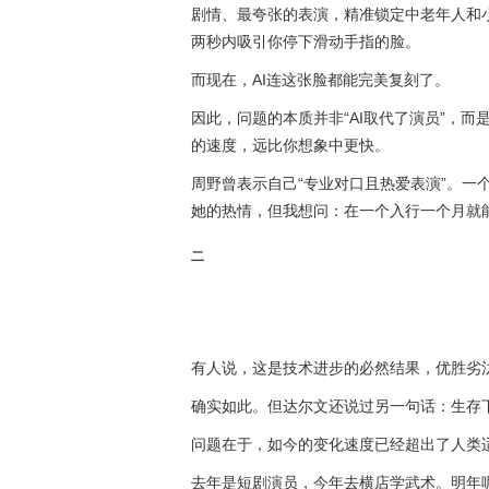
剧情、最夸张的表演，精准锁定中老年人和
两秒内吸引你停下滑动手指的脸。
而现在，AI连这张脸都能完美复刻了。
因此，问题的本质并非“AI取代了演员”，
的速度，远比你想象中更快。
周野曾表示自己“专业对口且热爱表演”。一
她的热情，但我想问：在一个入行一个月就能
二
有人说，这是技术进步的必然结果，优胜劣
确实如此。但达尔文还说过另一句话：生存
问题在于，如今的变化速度已经超出了人类
去年是短剧演员，今年去横店学武术。明年