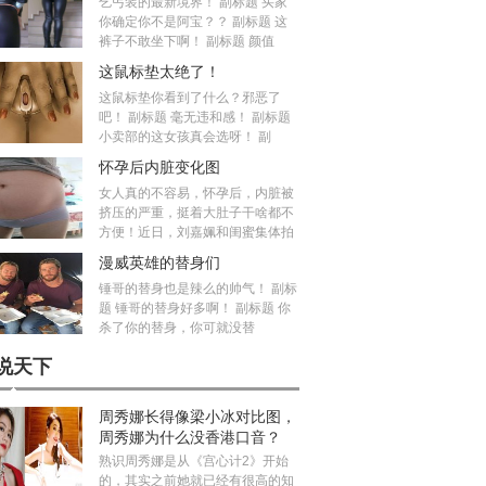
乞丐装的最新境界！ 副标题 买家
你确定你不是阿宝？？ 副标题 这
裤子不敢坐下啊！ 副标题 颜值
这鼠标垫太绝了！
这鼠标垫你看到了什么？邪恶了
吧！ 副标题 毫无违和感！ 副标题
小卖部的这女孩真会选呀！ 副
怀孕后内脏变化图
女人真的不容易，怀孕后，内脏被
挤压的严重，挺着大肚子干啥都不
方便！近日，刘嘉姵和闺蜜集体拍
漫威英雄的替身们
锤哥的替身也是辣么的帅气！ 副标
题 锤哥的替身好多啊！ 副标题 你
杀了你的替身，你可就没替
说天下
周秀娜长得像梁小冰对比图，
周秀娜为什么没香港口音？
熟识周秀娜是从《宫心计2》开始
的，其实之前她就已经有很高的知