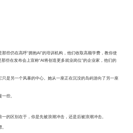
那些仍在高呼“拥抱AI”的培训机构，他们收取高额学费，教你使
是那些在发布会上宣称“AI将创造更多就业岗位”的企业家，他们的
它只是另一个风暴的中心。她从一座正在沉没的岛屿游向了另一座
慢一些。
唯一的区别在于，你是先被浪潮冲击，还是后被浪潮冲击。
漂。