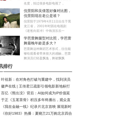
名度，拍过很多电影电视了，
倪景阳和吴倩莲好像对比图，
倪景阳现在老公是谁？
倪景阳于1979年4月11日出生于黑
龙江省， 2001年时因在电视剧
《老爸向前冲》中饰演乐乐一
学芭蕾舞腿型对比照，学芭蕾
舞最晚年龄是多大？
芭蕾舞这种舞蹈艺术形式，往往能
够给观看者带来很大的感触，芭蕾
舞演员们轻盈飘逸，舞裙飘飘
讯排行
叶祖新：在对角色打破与重建中，找到演员
徽声在线 | 王传君江疏影引领电影新地标打
质感丨对话
百亿《熊出没》背后：AI如何成为IP价值延
热潮
于正《玉茗茶骨》积压多年终播出，观众直
“放大器”?
《我在金融一线》纪录片北京首映 展现新时
：真没必要！
《你好1983》热播：夏晓兰21万购北京四合
金融守护者的温度与担当