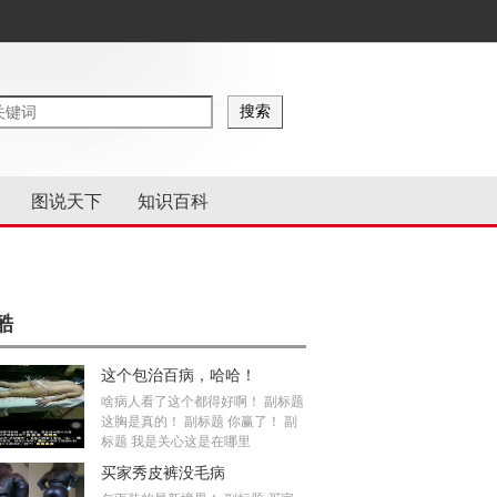
图说天下
知识百科
酷
这个包治百病，哈哈！
啥病人看了这个都得好啊！ 副标题
这胸是真的！ 副标题 你赢了！ 副
标题 我是关心这是在哪里
买家秀皮裤没毛病