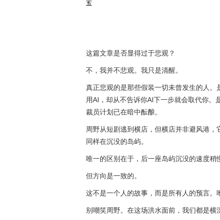
五
这篇文章是否显得过于悲观？
不，我并不悲观。我只是清醒。
真正悲观的是那些假装一切未曾发生的人。是
用AI，却从不告诉你AI下一步就会取代你。
裁员计划已在暗中酝酿。
周野从短剧逃到横店，但横店并非避风港，
同样在沉没的岛屿。
唯一的区别在于，后一座岛屿沉没的速度稍
但方向是一致的。
这不是一个人的故事，而是所有人的预言。
别嘲笑周野。在这场洪水面前，我们都是横