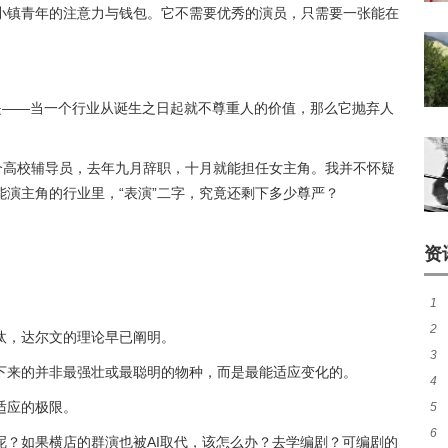
小镇青年的注意力与钱包。它不需要优秀的演员，只需要一张能在
而是——当一个行业从诞生之日起就不尊重人的价值，那么它抛弃人
个高校辅导员，去年九月辞职，十月就能担任女主角。我并不怀疑
演主角的行业里，“表演”二字，究竟还剩下多少尊严？
资
1
2
的
汰，达尔文的理论早已阐明。
3
卡
下来的并非最强壮或最聪明的物种，而是最能适应变化的。
4
伸的
适应的极限。
5
呼
6
代
呢？如果横店的群演也被AI取代，该怎么办？去学编剧？可编剧的