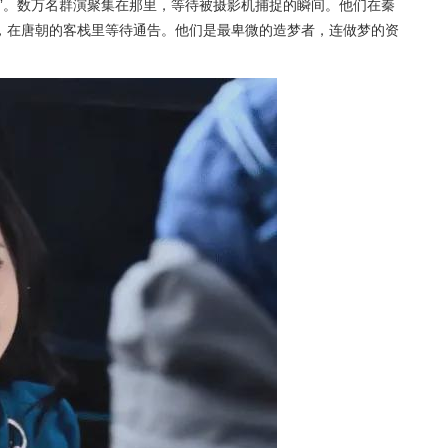
”。数万名群演聚集在那里，等待被摄影机捕捉的瞬间。他们在秦
，在唐朝的客栈里等待通告。他们是最卑微的造梦者，连做梦的资