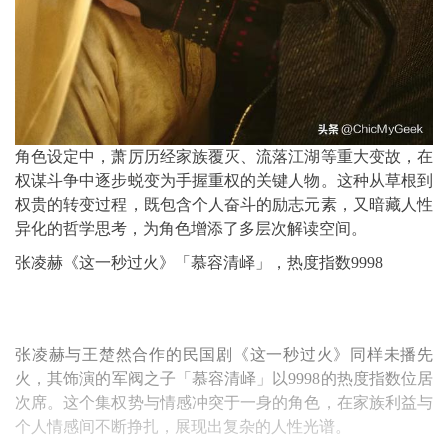
角色设定中，萧厉历经家族覆灭、流落江湖等重大变故，在
权谋斗争中逐步蜕变为手握重权的关键人物。这种从草根到
权贵的转变过程，既包含个人奋斗的励志元素，又暗藏人性
异化的哲学思考，为角色增添了多层次解读空间。
张凌赫《这一秒过火》「慕容清峄」，热度指数9998
张凌赫与王楚然合作的民国剧《这一秒过火》同样未播先
火，其饰演的军阀之子「慕容清峄」以9998的热度指数位居
次席。这个集权势与情感冲突于一身的角色，在家族利益与
个人情感间不断挣扎，展现出复杂的人性光谱。