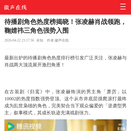
待播剧角色热度榜揭晓！张凌赫肖战领跑，
鞠婧祎三角色强势入围
2026-04-22 23:17:56
未知
作者:徽声在线
最新出炉的待播剧角色热度排行榜引发广泛关注，张凌赫与
肖战两大顶流展开激烈角逐！
在古装剧《归鸾》中，张凌赫饰演的男主角「萧厉」以
10002的热度指数强势登顶。这个从市井底层摸爬滚打最终
成为乱世枭雄的角色，完美契合当下观众偏爱的「逆袭型男
主」叙事模式，其成长轨迹充满戏剧张力。