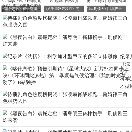
尔雅实则心机深沉，在善恶边缘游走。肖战为塑造这个角
《喀什恋歌》预告引期待/《星球大战》新片5·22同步上映/《环球同此凉热》第二季聚焦气候治理/《我的时光激动了》B站独播
《八千里路云和月》高能不断！于和伟扇巴掌戏成教科书级表演
24集刑侦大剧《黑夜告白》定档！潘粤明领衔，王鹤棣任敏加盟引期待
色，专门研究了心理学相关书籍，力求通过微表情展现角色
内心的复杂性。
社交媒体上，粉丝对肖战此次转型充满期待，认为这可能是
他突破戏路的重要作品。业内人士分析，这种反差型角色如
果演绎成功，将极大拓展演员的表演维度。
鞠婧祎《来战》阿黛，热度指数9776
纪录
《沈
括》
科学
女演员方面，鞠婧祎成为最大亮点。她凭借三个待播角色强
才型
势闯入前十，其中仙侠剧《来战》中的「阿黛」以9776的热
匠的
度指数位居第四。这个从乞儿成长为强者的逆袭型女主角，
维立
其成长轨迹充满励志色彩。
雕像
据徽声在线获悉，鞠婧祎为塑造这个角色进行了大量体能训
练，力求展现角色从弱到强的转变过程。剧中阿黛经历多次
生死考验，其坚韧不拔的性格特质与鞠婧祎以往角色形成鲜