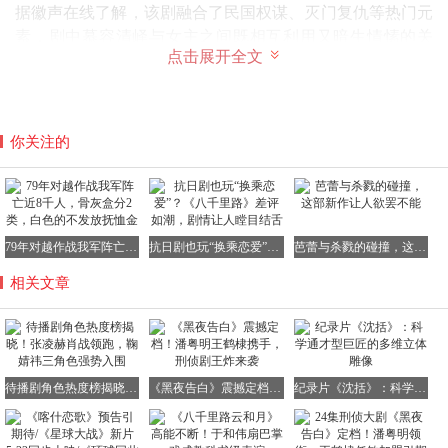
据徽声在线了解，该剧融合了民国权谋、灭门复仇等热门元
素，剧中慕容清峄与女主之间既相互利用又暗生情愫的关
点击展开全文
系，将成为推动剧情发展的核心矛盾。从曝光的剧照看，张
凌赫的军装造型英气逼人，与王楚然的旗袍装形成强烈视觉
冲击。
制作方透露，剧中将呈现多场精彩的心理博弈戏份，慕容清
你关注的
峄在家族使命与个人情感间的抉择，将考验演员的表演层次
感。这种充满张力的角色设定，使该剧未播已引发广泛讨
论。
肖战《十日终焉》「齐夏」，热度指数9961
79年对越作战我军阵亡近8千人，骨灰盒分2类，白色的不发放抚恤金
抗日剧也玩“换乘恋爱”？《八千里路》差评如潮，剧情让人瞠目结舌
芭蕾与杀戮的碰撞，这部新作让人欲罢不能
相关文章
凭借《陈情令》爆红后，肖战在新作《十日终焉》中挑战颠
覆性角色「齐夏」。这个带有欺骗与灰色特质的男主角，与
他以往塑造的正面形象形成强烈反差，以9961的热度指数位
待播剧角色热度榜揭晓！张凌赫肖战领跑，鞠婧祎三角色强势入围
《黑夜告白》震撼定档！潘粤明王鹤棣携手，刑侦剧王炸来袭
纪录片《沈括》：科学通才型巨匠的多维立体雕像
列第三。
据剧组工作人员透露，齐夏是个充满矛盾的角色，表面温文