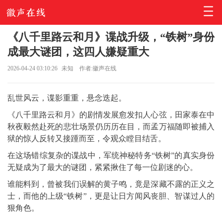
《八千里路云和月》谍战升级，“铁树”身份
成最大谜团，这四人嫌疑重大
2026-04-24 03:10:26
未知
作者:徽声在线
乱世风云，谍影重重，悬念迭起。
《八千里路云和月》的剧情发展愈发扣人心弦，田家泰在中
秋夜毅然赴死的悲壮场景仍历历在目，而孟万福随即被捕入
狱的惊人反转又接踵而至，令观众瞠目结舌。
在这场错综复杂的谍战中，军统神秘特务“铁树”的真实身份
无疑成为了最大的谜团，紧紧揪住了每一位剧迷的心。
谁能料到，曾被我们误解的黄子鸣，竟是深藏不露的正义之
士，而他的上级“铁树”，更是让日方闻风丧胆、智谋过人的
狠角色。