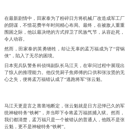
在最新剧情中，田家泰为了粉碎日方将机械厂改造成军工厂
的阴谋，不惜花费半年时间精心布局。最终，在被敌人重重
围困之际，他以最决绝的方式捍卫了民族气节，从容赴死，
令人动容。
然而，田家泰的英勇牺牲，却让无辜的孟万福成为了“背锅
侠”，陷入了无尽的困境。
日本宪兵队警务科侦缉副队长马江天，在审问过程中展现出
了惊人的推理能力。他仅凭厨子焦师傅的口供和张汝贤的无
心之失，便将孟万福错认成了“逃跑将军”张云魁。
马江天更是言之凿凿地断定，张云魁就是日方忌惮已久的军
统神秘特务“铁树”，并当即下令将孟万福抓捕入狱。然而，
我们都清楚，孟万福只是一个被错认的普通人，他既不是张
云魁，更不是神秘特务“铁树”。