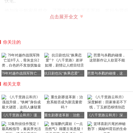
伏笔。
他与张云魁家是世交，还两次出手救下孟万福，其行为背后
点击展开全文
的深意令人深思。
你关注的
在孟万福被抓入狱、性命堪忧之际，正是廖丰年再次出手相
助。他找到林长庚，直言孟万福“可用”，并刻意顺水推舟，
再次做实了孟万福“张云魁”的身份，让孟万福得以从狱中脱
身、保住性命。
79年对越作战我军阵亡近8千人，骨灰盒分2类，白色的不发放抚恤金
抗日剧也玩“换乘恋爱”？《八千里路》差评如潮，剧情让人瞠目结舌
芭蕾与杀戮的碰撞，这部新作让人欲罢不能
看似只是仗义相助，实则处处透着诡异和算计。
相关文章
廖丰年常年游离在各方势力之外，却总能在关键时刻精准出
手、化险为夷。
他既清楚孟万福的真实身份，又能轻松接触到林长庚这类核
心人物，甚至能左右孟万福的命运，这份能力绝非普通世交
《八千里路云和月》谍战升级，“铁树”身份成最大谜团，这四人嫌疑重大
重生剧赛道革新：治愈系能否成为新流量密码？
《八千里路云和月》深度解析：田家泰若不下线，丁玉娇恐移情别恋
所能拥有。