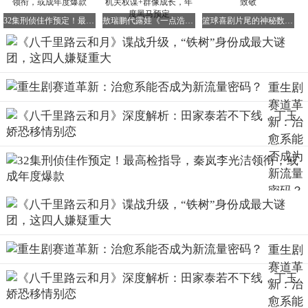
32集刑侦佳作预定！最高检指导，秦岚李光洁领衔，或成年度爆款
敖瑞鹏代露娃《一点浩然气》颠覆古装悬疑！机关权谋+群像成长，年度黑马预定
篮球喜剧片尾的神秘数字：揭秘#6背后的生命致敬
要知道，“铁树”作为黄子鸣的上级，必然需要暗中协调各方
关系、掌控全局。而廖丰年的人脉和行事风格，恰好与这一
点不谋而合。
更可疑的是，他在坐实孟万福“张云魁”身份后，并未过多干
重生剧
预孟万福的后续行动，只是暗中关注、伺机而动。
赛道革
新：治
这种“点到即止”的掌控力，恰好符合“铁树”作为幕后指挥者
愈系能
的行事风格：不亲自露面、却能精准把控全局。
否成为
他多次出手相助孟万福，或许并非单纯的仗义之举，而是作
新流量
为“铁树”在保护自己布局中的关键棋子、为后续的潜伏任务
密码？
铺路。
重生剧
毕竟，孟万福的“张云魁”身份，正是“铁树”可以利用的重要
赛道革
掩护。这一身份能最大限度迷惑日方、为抗日行动争取更多
新：治
的空间和时间。
愈系能