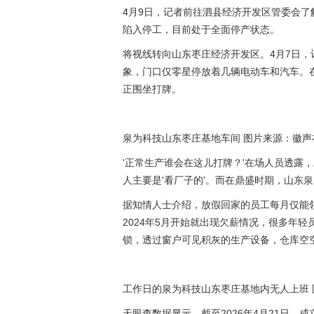
4月9日，记者前往泗县经济开发区管委会
陷入停工，目前处于全面停产状态。
将视线转向山东枣庄经济开发区。4月7日
象，门口仅零星停放着几辆电动车和汽车。在
正围坐打牌。
泉为科技山东枣庄基地车间 图片来源：徽声在
'正常生产谁会在这儿打牌？'在场人员透露，
人主要是'看厂子的'。而在鼎盛时期，山东
据知情人士介绍，放假回家的员工每月仅能领
2024年5月开始就出现欠薪情况，很多年
锁，透过窗户可见积灰的生产设备，仓库空
工作日的泉为科技山东枣庄基地内无人上班 
天眼查数据显示，截至2026年4月21日，