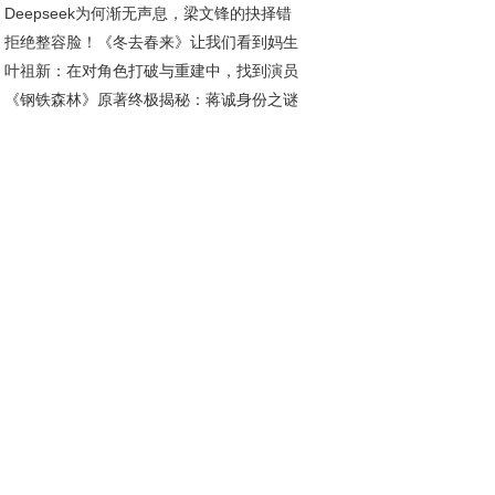
Deepseek为何渐无声息，梁文锋的抉择错
拒绝整容脸！《冬去春来》让我们看到妈生
发展良机？
叶祖新：在对角色打破与重建中，找到演员
在年代剧中的高级魅力
《钢铁森林》原著终极揭秘：蒋诚身份之谜
质感丨对话
出警队双重内鬼