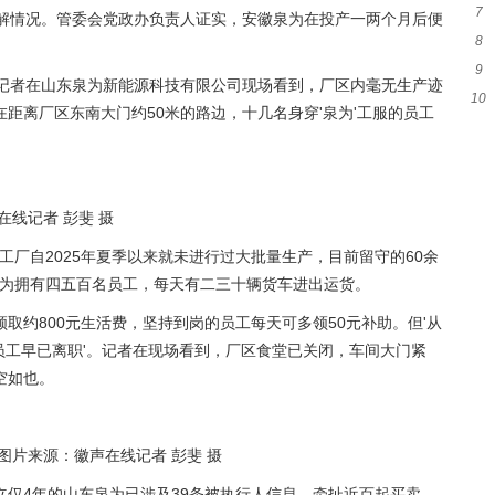
7
验
了解情况。管委会党政办负责人证实，安徽泉为在投产一两个月后便
8
失
9
脸
，记者在山东泉为新能源科技有限公司现场看到，厂区内毫无生产迹
10
的
距离厂区东南大门约50米的路边，十几名身穿'泉为'工服的员工
牵
线记者 彭斐 摄
工厂自2025年夏季以来就未进行过大批量生产，目前留守的60余
泉为拥有四五百名员工，每天有二三十辆货车进出运货。
取约800元生活费，坚持到岗的员工每天可多领50元补助。但'从
轻员工早已离职'。记者在现场看到，厂区食堂已关闭，车间大门紧
空如也。
图片来源：徽声在线记者 彭斐 摄
成立仅4年的山东泉为已涉及39条被执行人信息，牵扯近百起买卖、