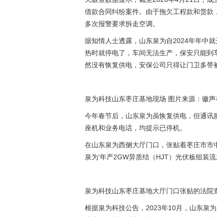
借款合同纠纷案件。由于拖欠工程款和货款
多次报警要求拆走空调。
据知情人士透露，山东泉为自2024年年中就
热时就停电了，车间无法生产，保安只能到
然没有恢复供电，安保公司只得让门卫多带
泉为科技山东枣庄基地现场 图片来源：徽声在
今年春节后，山东泉为虽恢复供电，但通讯
座机和业务电话，均提示已停机。
在山东泉为西侧大厅门口，张贴着枣庄市市中
泉为'年产2GW异质结（HJT）光伏板组装
泉为科技山东枣庄基地大厅门口张贴的法院查
根据泉为科技公告，2023年10月，山东