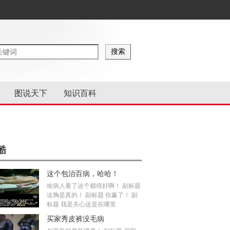
图说天下
知识百科
酷
这个包治百病，哈哈！
啥病人看了这个都得好啊！ 副标题
这胸是真的！ 副标题 你赢了！ 副
标题 我是关心这是在哪里
买家秀皮裤没毛病