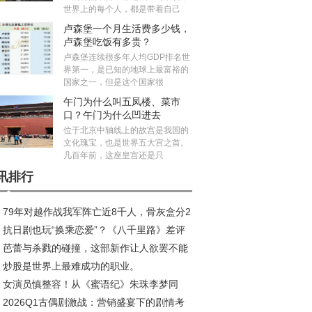
世界上的每个人，都是带着自己
卢森堡一个月生活费多少钱，
卢森堡吃饭有多贵？
卢森堡连续很多年人均GDP排名世
界第一，是已知的地球上最富裕的
国家之一，但是这个国家很
午门为什么叫五凤楼、菜市
口？午门为什么凹进去
位于北京中轴线上的故宫是我国的
文化瑰宝，也是世界五大宫之首。
几百年前，这座皇宫还是只
讯排行
79年对越作战我军阵亡近8千人，骨灰盒分2
抗日剧也玩“换乘恋爱”？《八千里路》差评
，白色的不发放抚恤金
芭蕾与杀戮的碰撞，这部新作让人欲罢不能
潮，剧情让人瞠目结舌
炒股是世界上最难成功的职业。
女演员慎整容！从《蜜语纪》朱珠李梦同
2026Q1古偶剧激战：营销盛宴下的剧情考
，看吴越观点的现实映照