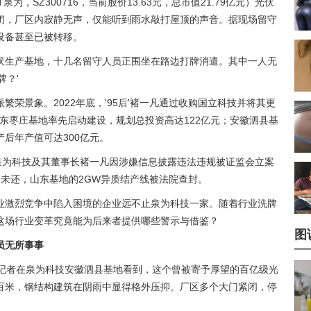
，SZ300716，当前股价13.63元，总市值21.79亿元）光伏
闭，厂区内寂静无声，仅能听到雨水敲打屋顶的声音。据现场留守
设备甚至已被转移。
伏生产基地，十几名留守人员正围坐在路边打牌消遣。其中一人无
牌？'
荣景象。2022年底，'95后'褚一凡通过收购国立科技并将其更
山东枣庄基地率先启动建设，规划总投资高达122亿元；安徽泗县基
后年产值可达300亿元。
泉为科技及其董事长褚一凡因涉嫌信息披露违法违规被证监会立案
未还，山东基地的2GW异质结产线被法院查封。
业激烈竞争中陷入困境的企业远不止泉为科技一家。随着行业洗牌
这场行业变革究竟能为后来者提供哪些警示与借鉴？
图
员无所事事
线记者在泉为科技安徽泗县基地看到，这个曾被寄予厚望的百亿级光
百米，钢结构建筑在阴雨中显得格外压抑。厂区多个大门紧闭，停