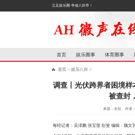
立足娱乐圈·争做八卦帝！
首页
娱乐圈事
体育圈事
首页
>
娱乐八卦
>
调查丨光伏跨界者困境样
被查封，
来源：未知
作者
每经记者：吴泽鹏 张宝莲 彭斐 编辑：魏文