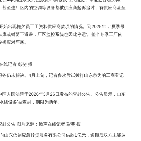
，甚至连厂区内的空调等设备都被供应商起诉追讨，有供应商甚至
开始出现拖欠员工工资和供应商款项的情况。到2025年，'夏季最
车库或树荫下避暑，厂区监控系统也因此停运'。整个冬季工厂依
被褥应对严寒。
线记者 彭斐 摄
服务仍未解决。4月上旬，记者多次尝试拨打山东泉为的工商登记
区人民法院于2026年3月26日发布的查封公告。公告显示，山东
流水线设备'被查封，期限为两年。
封公告 图片来源：徽声在线记者 彭斐 摄
泉为向山东信创应急转贷服务有限公司借款1亿元，逾期后双方未能达