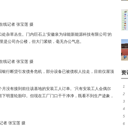
线记者 张宝莲 摄
处杂草丛生。门内巨石上'安徽泉为绿能新能源科技有限公司'的
往里是公司办公楼，但大门紧锁，毫无办公气息。
线记者 张宝莲 摄
因银行断贷引发债务危机，部分设备已被债权人拉走，目前仅屋顶
资
1
个月没有接到前往该基地的安装工人订单。'只有安装工人会偶尔
2
类
留下明显轮胎印。但现在工厂门口干干净净，既看不到生产迹象，
3
如
4
5
者 张宝莲 摄
6
框