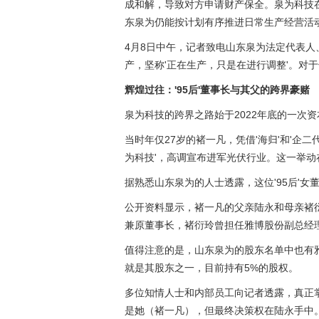
成和解，导致对方申请财产保全。泉为科技
东泉为仍能按计划有序推进日常生产经营活动
4月8日中午，记者致电山东泉为法定代表人
产，坚称'正在生产，只是在进行调整'。对于
辉煌过往：'95后'董事长与其父的跨界豪赌
泉为科技的跨界之路始于2022年底的一次
当时年仅27岁的褚一凡，凭借'海归'和'企二
为科技'，高调宣布进军光伏行业。这一举
据熟悉山东泉为的人士透露，这位'95后'女
公开资料显示，褚一凡的父亲陆永和母亲褚
兼原董事长，褚衍玲曾担任雅博股份副总经
值得注意的是，山东泉为的股东名单中也有
就是其股东之一，目前持有5%的股权。
多位知情人士和内部员工向记者透露，真正
是她（褚一凡），但最终决策权在陆永手中。