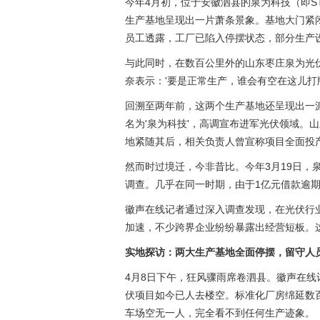
今年4月初，位于安徽泗县的泉为科技（即ST泉为
生产基地呈现出一片萧条景象。基地大门紧
员工透露，工厂已陷入停摆状态，部分生产
与此同时，在数百公里外的山东枣庄泉为光
奈表示：'要是正常生产，谁会有空在这儿打
回溯至两年前，这两个生产基地还呈现出一派繁
名为'泉为科技'，高调宣布进军光伏领域。
地紧随其后，相关负责人曾宣称项目全面投产
然而时过境迁，今非昔比。今年3月19日，
调查。几乎在同一时期，由于1亿元借款逾期
徽声在线记者通过深入调查发现，在光伏行
加速，不少跨界企业纷纷暴露出经营短板。
实地探访：两大生产基地全面停摆，留守人
4月8日下午，狂风骤雨席卷泗县。徽声在
伏项目如今已人去楼空。标准化厂房绵延数
车场空无一人，完全看不到任何生产迹象。