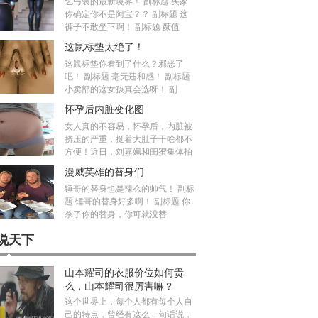
乞丐装的最新境界！ 副标题 买家
你确定你不是阿宝？？ 副标题 这
裤子不敢坐下啊！ 副标题 颜值
这鼠标垫太绝了！
这鼠标垫你看到了什么？邪恶了
吧！ 副标题 毫无违和感！ 副标题
小卖部的这女孩真会选呀！ 副
怀孕后内脏变化图
女人真的不容易，怀孕后，内脏被
挤压的严重，挺着大肚子干啥都不
方便！近日，刘嘉姵和闺蜜集体拍
漫威英雄的替身们
锤哥的替身也是辣么的帅气！ 副标
题 锤哥的替身好多啊！ 副标题 你
杀了你的替身，你可就没替
说天下
山本耀司的衣服价位如何贵
么，山本耀司很厉害嘛？
这个世界上，每个人都有每个人自
己的特点，曾经有这么一句话说，