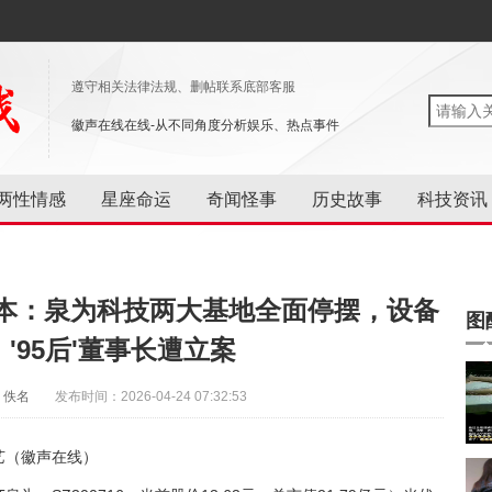
遵守相关法律法规、删帖联系底部客服
徽声在线在线-从不同角度分析娱乐、热点事件
两性情感
星座命运
奇闻怪事
历史故事
科技资讯
本：泉为科技两大基地全面停摆，设备
图
'95后'董事长遭立案
：佚名
发布时间：2026-04-24 07:32:53
艺（徽声在线）