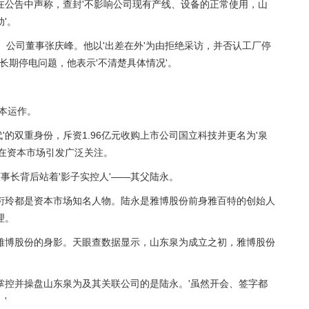
在公告中声称，查封'不影响公司现有产线、设备的正常使用，山
'。
、公司董事张庆峰。他以'出差在外'为由拒绝采访，并否认工厂停
长期停电问题，他表示'不清楚具体情况'。
资本运作。
代'的双重身份，斥资1.96亿元收购上市公司国立科技并更名为'泉
动在资本市场引发广泛关注。
董事长背后站着'影子实控人'——其父陆永。
衍玲都是资本市场知名人物。陆永是雅博股份前身雅百特的创始人
理。
雅博股份的身影。天眼查数据显示，山东泉为成立之初，雅博股份
掌控并操盘山东泉为及其关联公司的是陆永。'虽然开会、签字都
'