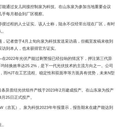
可能通过女儿间接控制泉为科技。在山东泉为参加当地重要会议
几乎每月都会到厂区视察。
停摆过程的人士证实。该人士称，陆永不仅经常出现在厂区，有时
人。
题，记者曾于4月上旬向泉为科技发送采访函，但截至发稿未收到
采访到本人，也未获得官方证实。
在2022年光伏产能过剩警报已经拉响的情况下，押注第三代异
平均转换效率达25.2%，是下一代光伏技术的主流方向之一。公司
，而HJT在工艺流程、稳定性和双面率等方面具有优势，未来N型
首条异质结光伏组件产线于2023年2月建成投产。在山东泉为投产
4月25日正式投产。
W（吉瓦）。泉为科技2023年年报显示，报告期末在建产能达到
生。