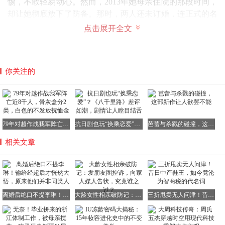
惕，不敢轻易动心。然而，2013年她母亲住院的那段时间，
却让她彻底放下了防备。那时，两人还未订婚，连正式的名
分都没有，但经超却毫不犹豫地推掉了所有工作，前来陪床
点击展开全文
照顾。他忙前忙后，无微不至，连护士都误以为他是小李琳
的亲弟弟。在那段无人围观的医院走廊里，经超用实际行动
证明了他的真心。小李琳知道，这个人跟以前遇到的不一
你关注的
样。
2014年，两人领了证，办了个简单的婚礼。然而，外界却一
79年对越作战我军阵亡近8千人，骨灰盒分2类，白色的不发放抚恤金
抗日剧也玩“换乘恋爱”？《八千里路》差评如潮，剧情让人瞠目结舌
芭蕾与杀戮的碰撞，这部新作让人欲罢不能
片不看好，有人说经超吃软饭，有人说小李琳怎么会选这样
相关文章
的人。婚后最难的那几年，经超还是接不到戏，家里主要靠
小李琳拍戏赚钱。经超则在家买菜做饭带孩子，成了名副其
实的“家庭煮夫”。钱不够用的时候，小李琳只能变卖自己的
首饰包包，甚至连父亲送她的五万块的手表，都只卖了一千
块当生活费。经超那时都动摇想转去做制片人助理赚固定工
离婚后绝口不提李琳！输给经超后才恍然大悟，原来他们并非同类人
大龄女性相亲破防记：发朋友圈控诉，向家人媒人告状，究竟谁之过？
三折甩卖无人问津！昔日中产鞋王，如今竟沦为智商税的代名词
资，但小李琳却直接拦住了他，鼓励他继续演戏，说她相信
他能熬出来。