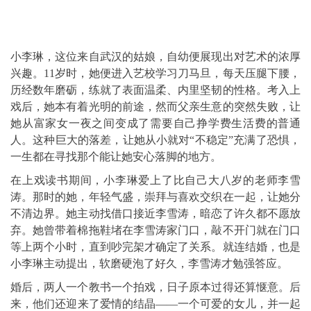
小李琳，这位来自武汉的姑娘，自幼便展现出对艺术的浓厚
兴趣。11岁时，她便进入艺校学习刀马旦，每天压腿下腰，
历经数年磨砺，练就了表面温柔、内里坚韧的性格。考入上
戏后，她本有着光明的前途，然而父亲生意的突然失败，让
她从富家女一夜之间变成了需要自己挣学费生活费的普通
人。这种巨大的落差，让她从小就对“不稳定”充满了恐惧，
一生都在寻找那个能让她安心落脚的地方。
在上戏读书期间，小李琳爱上了比自己大八岁的老师李雪
涛。那时的她，年轻气盛，崇拜与喜欢交织在一起，让她分
不清边界。她主动找借口接近李雪涛，暗恋了许久都不愿放
弃。她曾带着棉拖鞋堵在李雪涛家门口，敲不开门就在门口
等上两个小时，直到吵完架才确定了关系。就连结婚，也是
小李琳主动提出，软磨硬泡了好久，李雪涛才勉强答应。
婚后，两人一个教书一个拍戏，日子原本过得还算惬意。后
来，他们还迎来了爱情的结晶——一个可爱的女儿，并一起