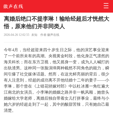
离婚后绝口不提李琳！输给经超后才恍然大
悟，原来他们并非同类人
2026-04-26 12:02:55
未知
作者:徽声在线
今年4月，当经超迎来四十岁生日之际，他的演艺事业迎来
了一个前所未有的高潮。央视黄金时段，他化身正气凛然的
海关科长；而在东方卫视，他又摇身一变，成为人人喊打的
出轨渣男。这种同一张脸演绎两种截然不同角色的能力，瞬
间引爆了社交媒体话题。然而，在这光鲜亮丽的背后，很少
有人注意到，经超的成功离不开他结婚十二年的妻子——小
李琳，那个曾在《上错花轿嫁对郎》中以杜冰雁一角红遍大
江南北的女演员。小李琳的婚姻之路并非一帆风顺，她曾头
婚嫁给大学老师，离婚后独自带着女儿打拼事业，最终与小
她六岁的经超走到了一起，其中的酸甜苦辣，只有她自己最
清楚。