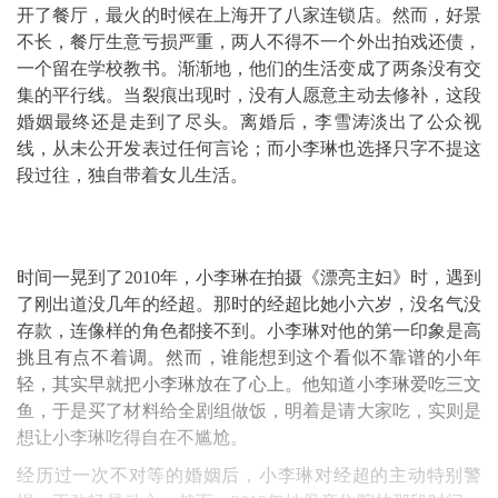
开了餐厅，最火的时候在上海开了八家连锁店。然而，好景
不长，餐厅生意亏损严重，两人不得不一个外出拍戏还债，
一个留在学校教书。渐渐地，他们的生活变成了两条没有交
集的平行线。当裂痕出现时，没有人愿意主动去修补，这段
婚姻最终还是走到了尽头。离婚后，李雪涛淡出了公众视
线，从未公开发表过任何言论；而小李琳也选择只字不提这
段过往，独自带着女儿生活。
时间一晃到了2010年，小李琳在拍摄《漂亮主妇》时，遇到
了刚出道没几年的经超。那时的经超比她小六岁，没名气没
存款，连像样的角色都接不到。小李琳对他的第一印象是高
挑且有点不着调。然而，谁能想到这个看似不靠谱的小年
轻，其实早就把小李琳放在了心上。他知道小李琳爱吃三文
鱼，于是买了材料给全剧组做饭，明着是请大家吃，实则是
想让小李琳吃得自在不尴尬。
经历过一次不对等的婚姻后，小李琳对经超的主动特别警