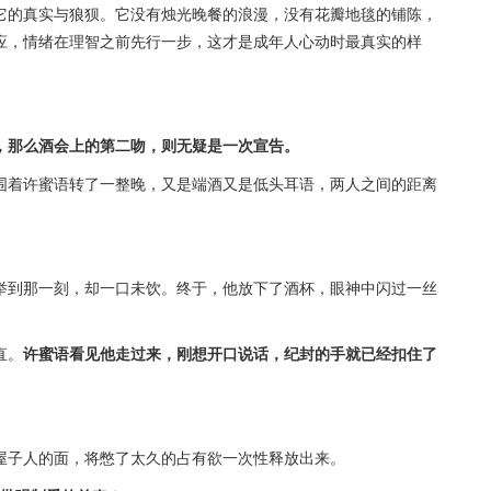
它的真实与狼狈。它没有烛光晚餐的浪漫，没有花瓣地毯的铺陈，
应，情绪在理智之前先行一步，这才是成年人心动时最真实的样
，那么酒会上的第二吻，则无疑是一次宣告。
围着许蜜语转了一整晚，又是端酒又是低头耳语，两人之间的距离
举到那一刻，却一口未饮。终于，他放下了酒杯，眼神中闪过一丝
直。
许蜜语看见他走过来，刚想开口说话，纪封的手就已经扣住了
屋子人的面，将憋了太久的占有欲一次性释放出来。