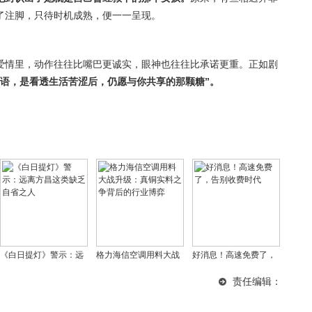
了注脚，只待时机成熟，便一一呈现。
爱情里，动作往往比嘴巴更诚实，眼神也往往比承诺更重。正如剧
蜜语，是看透生活苦涩后，仍愿与你共享的那颗糖”。
《白日提灯》警示：远
格力海信空调用料大战
好消息！高速免费了，
离方昌这类缺乏自省之
升级：真铜实料之争背
告别收费时代
责任编辑：
人
后的行业博弈