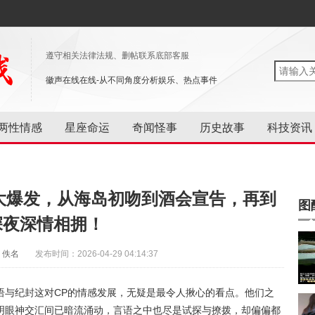
遵守相关法律法规、删帖联系底部客服
徽声在线在线-从不同角度分析娱乐、热点事件
两性情感
星座命运
奇闻怪事
历史故事
科技资讯
大爆发，从海岛初吻到酒会宣告，再到
图
深夜深情相拥！
：佚名
发布时间：2026-04-29 04:14:37
语与纪封这对CP的情感发展，无疑是最令人揪心的看点。他们之
明眼神交汇间已暗流涌动，言语之中也尽是试探与撩拨，却偏偏都