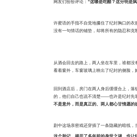
网友们纷纷评论：
“这哪是吃醋？这分明是疯
许蜜语的手指不自觉地攥住了纪封胸口的衣
没有一句情话的铺垫，却将所有的隐忍和克
从酒会回去的路上，两人坐在车里，谁都没
看着窗外，车窗玻璃上映出了纪封的侧脸，
回到酒店后，房门在两人身后缓缓合上，落
的，他们自己也说不清楚——也许是纪封先
不是意外，而是真正的、两人都心甘情愿的
剧中这场亲密戏还穿插了一条隐藏的暗线，
这个胎记，揭开了多年前的身世之谜，也让