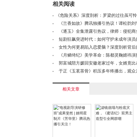
相关阅读
《危险关系》深度剖析：罗梁的过往虽可怜
不可恕< /a>
《兰香如故》腾讯独播引热议！谭松韵刘
宅斗新篇，落魄丫鬟逆袭之路< /a>
《逐玉》全集泄露引热议，律师：侵犯商
免费分享盗版亦违法< /a>
短剧狂飙突进时代：如何守护未成年演员
海< /a>
女性为何更易陷入恋爱脑？深度剖析背后
/a>
《月鳞绮纪》美学革命：陈都灵鞠婧祎演
爆古装剧新范式< /a>
郭富城陪方媛回安徽老家过年，女婿竟比
两岁，身高反差引热议< /a>
于正《玉茗茶骨》积压多年终播出，观众
没必要！< /a>
相关文章