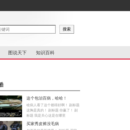
图说天下
知识百科
酷
这个包治百病，哈哈！
啥病人看了这个都得好啊！ 副标题
这胸是真的！ 副标题 你赢了！ 副
标题 我是关心这是在哪里
买家秀皮裤没毛病