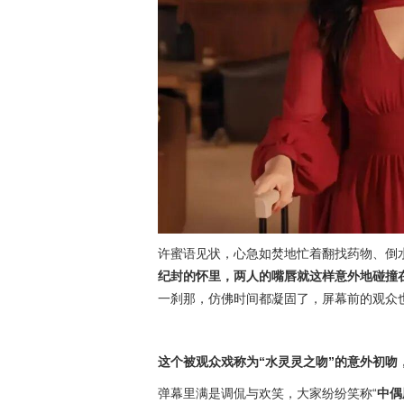
许蜜语见状，心急如焚地忙着翻找药物、倒
纪封的怀里，两人的嘴唇就这样意外地碰撞
一刹那，仿佛时间都凝固了，屏幕前的观众
这个被观众戏称为“水灵灵之吻”的意外初吻
弹幕里满是调侃与欢笑，大家纷纷笑称“
中偶