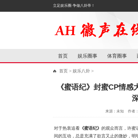
立足娱乐圈·争做八卦帝！
首页
娱乐圈事
体育圈事
首页
>
娱乐八卦
>
《蜜语纪》封蜜CP情感
来源：未知
作者
对于热衷追看
《蜜语纪》
的观众而言，许蜜
间的互动，总是充满了欲言又止的微妙，明