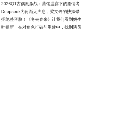
2026Q1古偶剧激战：营销盛宴下的剧情考
，看吴越观点的现实映照
Deepseek为何渐无声息，梁文锋的抉择错
拒绝整容脸！《冬去春来》让我们看到妈生
发展良机？
叶祖新：在对角色打破与重建中，找到演员
在年代剧中的高级魅力
质感丨对话