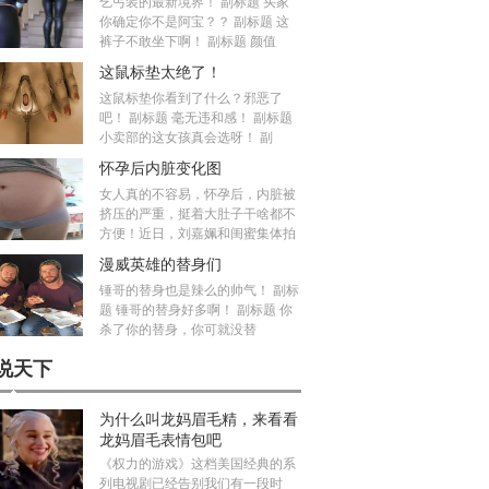
乞丐装的最新境界！ 副标题 买家
你确定你不是阿宝？？ 副标题 这
裤子不敢坐下啊！ 副标题 颜值
这鼠标垫太绝了！
这鼠标垫你看到了什么？邪恶了
吧！ 副标题 毫无违和感！ 副标题
小卖部的这女孩真会选呀！ 副
怀孕后内脏变化图
女人真的不容易，怀孕后，内脏被
挤压的严重，挺着大肚子干啥都不
方便！近日，刘嘉姵和闺蜜集体拍
漫威英雄的替身们
锤哥的替身也是辣么的帅气！ 副标
题 锤哥的替身好多啊！ 副标题 你
杀了你的替身，你可就没替
说天下
为什么叫龙妈眉毛精，来看看
龙妈眉毛表情包吧
《权力的游戏》这档美国经典的系
列电视剧已经告别我们有一段时