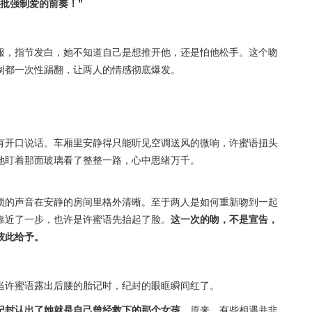
批强制爱的前奏！”
服，指节发白，她不知道自己是想推开他，还是怕他松手。这个吻
制都一次性踢翻，让两人的情感彻底爆发。
有开口说话。车厢里安静得只能听见空调送风的微响，许蜜语扭头
她盯着那面玻璃看了整整一路，心中思绪万千。
锁的声音在安静的房间里格外清晰。至于两人是如何重新吻到一起
靠近了一步，也许是许蜜语先抬起了脸。
这一次的吻，不是宣告，
彼此给予。
当许蜜语露出后腰的胎记时，纪封的眼眶瞬间红了。
纪封认出了她就是自己曾经救下的那个女孩。
原来，有些相遇并非