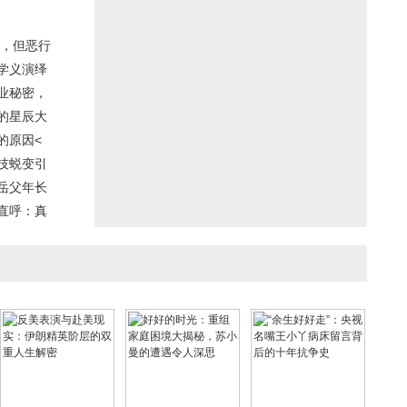
，但恶行
学义演绎
业秘密，
的星辰大
的原因<
技蜕变引
岳父年长
直呼：真