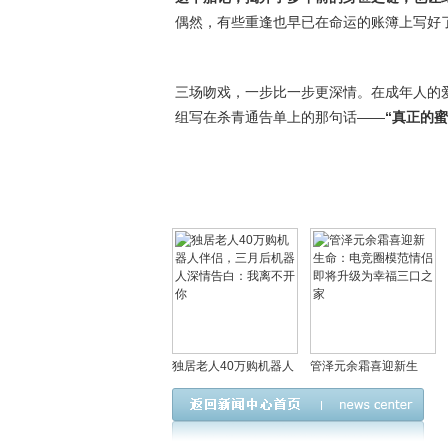
偶然，有些重逢也早已在命运的账簿上写好
三场吻戏，一步比一步更深情。在成年人的
组写在杀青通告单上的那句话——
“真正的
独居老人40万购机器人
管泽元余霜喜迎新生
伴侣，三月后机器人深
命：电竞圈模范情侣即
情告白：我离不开你
将升级为幸福三口之家