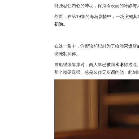
能强忍住内心的冲动，保持着表面的冷静与
然而，在第19集的海岛剧情中，一场突如
初吻。
在这一集中，许蜜语和纪封为了给浦荣饭店
访腌制师傅。
当船缓缓靠岸时，两人早已被雨水淋得透湿
那个嘴硬逞强、总是装作无所谓的他，此刻