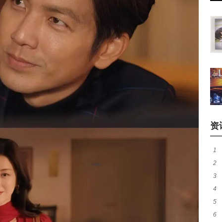
资
1
2
类
3
如
4
5
6
渔