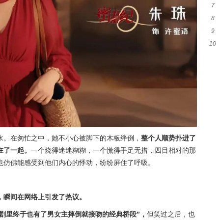
7
框
8
验
9
失
10
脸
的
水。在匆忙之中，她不小心被脚下的木板绊倒，
整个人顺势扑进了
在了一起。
一个烧得迷迷糊糊，一个慌得手足无措，四目相对的那
也仿佛能感受到他们内心的悸动，纷纷屏住了呼吸。
，瞬间在网络上引发了热议。
剧里终于也有了男女主摔倒就接吻的经典桥段”，
但笑过之后，也