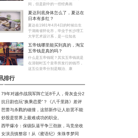
间，但是剧中的一些经典画
夏达到底身体怎么了，夏达在
日本有多红？
夏达在1981年4月4日的时候出生
于湖南省怀化市，毕业于长沙理工
大学艺术设计系，是一位知名
五帝钱哪里能买到真的，淘宝
五帝钱是真的吗？
什么是五帝钱呢？其实五帝钱就是
在清朝时五个皇帝所发行的钱币，
这五位皇帝分别是顺治、康
讯排行
79年对越作战我军阵亡近8千人，骨灰盒分2
抗日剧也玩“换乘恋爱”？《八千里路》差评
，白色的不发放抚恤金
芭蕾与杀戮的碰撞，这部新作让人欲罢不能
潮，剧情让人瞠目结舌
炒股是世界上最难成功的职业。
西甲爆冷：保级队逼平争三劲旅，马竞坐收
女演员慎整容！从《蜜语纪》朱珠李梦同
利缩小分差至5分