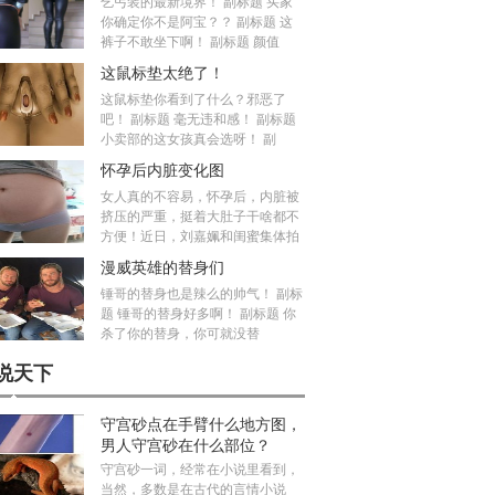
乞丐装的最新境界！ 副标题 买家
你确定你不是阿宝？？ 副标题 这
裤子不敢坐下啊！ 副标题 颜值
这鼠标垫太绝了！
这鼠标垫你看到了什么？邪恶了
吧！ 副标题 毫无违和感！ 副标题
小卖部的这女孩真会选呀！ 副
怀孕后内脏变化图
女人真的不容易，怀孕后，内脏被
挤压的严重，挺着大肚子干啥都不
方便！近日，刘嘉姵和闺蜜集体拍
漫威英雄的替身们
锤哥的替身也是辣么的帅气！ 副标
题 锤哥的替身好多啊！ 副标题 你
杀了你的替身，你可就没替
说天下
守宫砂点在手臂什么地方图，
男人守宫砂在什么部位？
守宫砂一词，经常在小说里看到，
当然，多数是在古代的言情小说