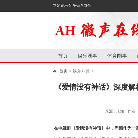
立足娱乐圈·争做八卦帝！
首页
娱乐圈事
体育圈事
首页
>
娱乐八卦
>
《爱情没有神话》深度解
来源：未知
作者
在电视剧《爱情没有神话》中，周媚作为一