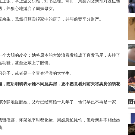
且正派，举止温文尔雅，知书达理。然而，周媚的父亲却对这位他
遇，并狠心地抛弃了周媚母女。
度余生，竟然打算卖掉家中的房子，并与前妻平分财产。
一个大胆的改变：她将原本的大波浪卷发梳成了直发马尾，去掉了
运动鞋，甚至还戴上了眼镜。
识分子，或者是一个青春洋溢的大学生。
理，随后明确表示她不同意卖房，更不愿意看到前夫将卖房的钱花
图
却冷静地提醒她，父母已经离婚十几年了，他们早已不再是一家
残留痕迹，怀疑她平时都化妆。周媚急忙掩饰，但母亲并不相信她
油。