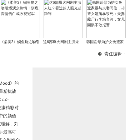
《柔美3》鲷鱼烧之吻引
这6部爆火网剧主演未
韩国岳母为护女免遭家
爆观众热情！驯鹿深情
红？看过的人眼光超独
暴与夫妻同住，却遭女
责任编辑：
告白成收视冠军
到
婿施暴致死；夫妻藏尸
行李箱弃河，女儿因惧
不敢报警
ood》的
重塑抗战
/a>
安濂精彩对
中的颜值
获理解，刘
手最高可