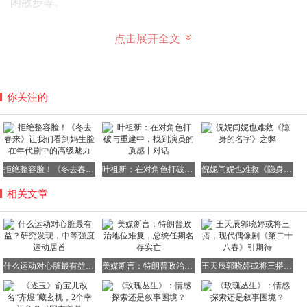
闲散步等。
点击展开全文
中等强度运动：
运动过程中，心率通常在100～140次/分之
间，如健步走、慢跑、骑自行车、打太极拳、网球双打等。
你关注的
高强度运动：
运动时心率超过140次/分，如快速跑步、高速
骑自行车、快节奏健身操、快速爬山、登楼梯、网球单打
等。
拒绝整容脸！《冬去春来》让我们看到妈生脸在年代剧中的高级魅力
叶祖新：在对角色打破与重建中，找到演员的质感丨对话
倪妮闫妮也难救《隐身的名字》之弊
此外，还有一个简单的判断方法：
如果运动时你能够微微喘
相关文章
气，但仍能正常说话，只是无法唱歌，那么此时的运动强度
即为中等；
如果运动时你说几句话就需要停下来喘气，那么说明此时的
运动强度较大。
什么运动对心脏最有益？研究发现，中等强度运动居首
美媒断言：特朗普政治地位难复，总统任期名存实亡
王天辰郭晓婷或将三搭，现代偶像剧《第二十八春》引期待
02