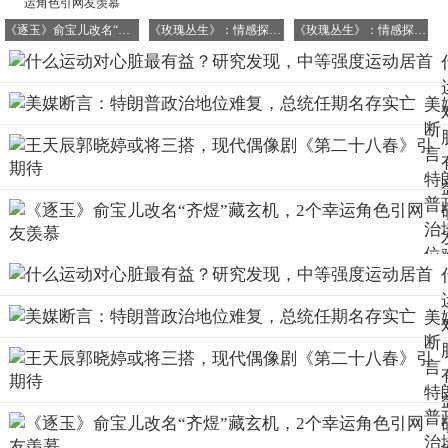
维护心脏健康的其他良好习惯
《逐玉》俞宝儿改名“齐煜”藏玄机，2个幸运角色引网友羡慕
《玫瑰丛生》：情感探索还是叙事困境？
《玫瑰丛生》：情感探索还是叙事困境？
要让心脏持续、有力地为全身输送血液，就必须了解并满足
它的需求。以下六个好习惯，有助于维护心脏健康。
1. 均衡饮食，控制盐分摄入
美
断
增加蔬果和全谷物的摄入。
每天至少保证摄入1斤蔬菜和半
言
斤水果；在大米和白面中适量加入荞麦、红豆等杂粮，或用
特
薯类、玉米替代部分主食。
普
治
位
复
确保蛋白质摄入充足。
相对多吃鱼类、鸡肉等白肉，减少猪
肉等红肉的摄入；适量增加蛋奶和豆制品的摄入量。
总
美
任
断
名
言
实
特
普
治