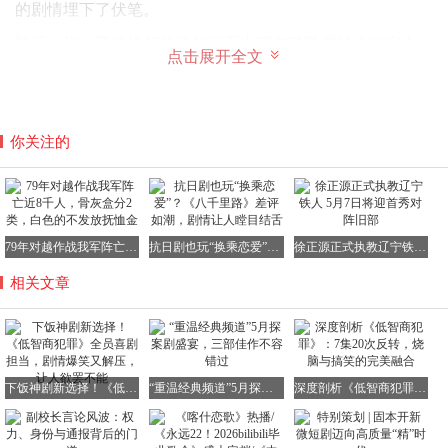
的剧情埋下了伏笔。
随后，张一昂将嫌犯放跑的画面出现在了警局的会议室上，
点击展开全文
引起了轩然大波。
你关注的
正在这时，张一昂带着现场发现的一封举报信回来了。虽然
信上的关键姓名和身份证号都缺失了，但内容却震惊了所有
人。举报人声称，三江口的公安局副局长并非死于车祸，而
是被人谋杀！
79年对越作战我军阵亡近8千人，骨灰盒分2类，白色的不发放抚恤金
抗日剧也玩“换乘恋爱”？《八千里路》差评如潮，剧情让人瞠目结舌
徐正源正式执教辽宁铁人 5月7日将迎首秀对阵旧部
而警局中最适合调查这件事的人，非“万人嫌”张一昂莫属。
相关文章
就这样，他带着新人警察李茜（田曦薇饰）踏上了前往三江
口的火车。
下饭神剧新选择！《低智商犯罪》全员喜剧担当，剧情爆笑又解压，让人欲罢不能
“重温经典频道”5月探案剧盛宴，三部佳作不容错过
深度剖析《低智商犯罪》：7集20次反转，烧脑与搞笑的完美融合
没想到，刚到三江口，张一昂就遭遇了罪案。
公安局接到报案，同事叶剑的尸体在路边被发现。关键的