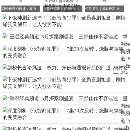
是，叶剑不仅和张一昂有过矛盾，案发现场还发现了刻
副校长言论风波：权力、身份与通报背后的门道
《喀什恋歌》热播/《永远22！2026bilibili毕业歌会》盛大定档/《中国桥衡》热播/诺兰新作《奥德赛》预告发布
特别策划 | 固本开新 微短剧迈向高质量“精”时代
着“一昂”二字的石头。空降领导竟然秒变嫌疑人？这一情节
设计无疑增加了剧情的紧张感和悬念。
“重
温
为了证明自己当天一直在家，张一昂找来了外卖员蒋英作
典
证。
道”
然而，令人意想不到的是，蒋英的丈夫竟然是连环凶杀案的
月
副校长
幕后真凶。他误以为警察是来抓自己的，于是在妻子的劝说
案
言论风
下束手就擒。A级嫌疑犯竟然主动“送人头”，这一情节设计
盛
波：权
既荒诞又搞笑。
宴
力、身
三
在一系列的阴差阳错之后，张一昂竟然成为了公认的神探。
份与通
“重
佳
整个过程啼笑皆非，让人完全猜不到下一秒会发生什么。
报背后
温
不
的门道
典
错
道”
月
而众人不知道的是，叶剑私下和三江口的“地头蛇”周荣（王
副校长