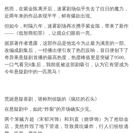
然而，在紫金陈离开后，迷雾剧场似乎失去了往日的魔力，
近两年来的作品表现平平，鲜有爆款出现。
但如今，时隔六年，迷雾剧场再次携手紫金陈，带来了新作
——《低智商犯罪》，让观众们眼前一亮。
据原著作者透露，这部作品是他迄今为止最为满意的一部。
改编成剧集后，一经播出便引发了热烈反响，首日便创下了
奇异果悬疑剧首播的最高热度，热度峰值更是突破了9500。
一口气看完6集后，我彻底被这部剧吸引，认为它有望成为
今年悬疑剧中的一匹黑马！
荒诞悬疑喜剧，堪称刑侦版的《疯狂的石头》
在悬疑剧中，如此“炸裂”的开场确实少见。
两个笨贼方超（宋郁河饰）和刘直（烧饼饰）为了抢劫金
店，竟然炸毁了地下管道，导致粪坑爆炸，行人们纷纷逃