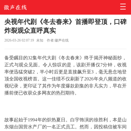
央视年代剧《冬去春来》首播即登顶，口碑
炸裂观众直呼真实
2026-03-26 02:07:19
未知
作者:徽声在线
备受瞩目的32集年代大剧《冬去春来》终于揭开神秘面纱，
正式与观众见面。令人惊叹的是，该剧开播仅7分钟，收视
率便迅猛突破2，半小时后更是直接飙升至3，毫无悬念地登
顶全国收视榜首。这一佳绩不仅刷新了2026年央八频道的收
视纪录，更印证了其作为年度爆款剧集的非凡实力，早在开
播前便已收获众多网友的热烈期待。
故事起始于1994年的炽热夏日。白宇饰演的徐胜利，本是山
东烟台国营水产厂的一名正式员工。然而，因投稿信被车间