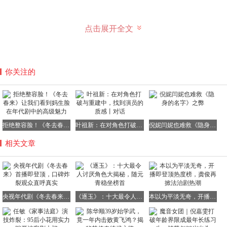
点击展开全文
徐胜利在北京火车站偶遇了一场抓小偷的见义勇为行动，给
未来的挚爱庄庄留下了深刻印象。然而，庄庄的钱包仍未找
回，无奈之下，她只能跟随徐胜利来到“冬去春来”小旅馆。
你关注的
在这个充满梦想与希望的小旅馆里，聚集了一群来自天南地
北的年轻人。林允饰演的沈冉冉，一心想成为女主角，张口
拒绝整容脸！《冬去春来》让我们看到妈生脸在年代剧中的高级魅力
叶祖新：在对角色打破与重建中，找到演员的质感丨对话
倪妮闫妮也难救《隐身的名字》之弊
便要求住楼上单间。然而，命运弄人，上午还是单间的她，
相关文章
晚上便迎来了庄庄这位新室友，顿时大发脾气。
而王彦霖饰演的陶亮亮，则抱着萨克斯在地铁口吹奏，一见
央视年代剧《冬去春来》首播即登顶，口碑炸裂观众直呼真实
《逐玉》：十大最令人讨厌角色大揭秘，随元青稳坐榜首
本以为平淡无奇，开播即登顶热度榜，龚俊再掀法治剧热潮
漂亮姑娘便如孔雀开屏般炫耀。看到沈冉冉后，他更是上赶
着讨好，结果却惨遭嫌弃。