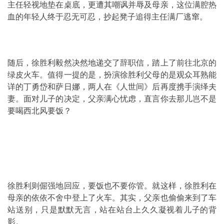
主任轻视地垫在桌底，更遭其嘲讽并辱及母亲，这位满腔热
血的年轻人终于忍无可忍，抄起凳子追得主任满厂逃窜。
随后，徐胜利毅然决然地递交了辞职信，踏上了前往北京的
绿皮火车。值得一提的是，扮演徐胜利父母的是观众耳熟能
详的丁勇岱和萨日娜，两人在《人世间》后再度携手演绎夫
妻。面对儿子的决定，父亲满心忧虑，直言你去那儿岂不是
要喝西北风要饭？
徐胜利则倔强地回应，要饭也不要你管。就这样，徐胜利在
母亲的依依不舍中登上了火车。其实，父亲也偷偷来到了车
站送别，只是默默无言，站在站台上久久凝视着儿子的背
影。