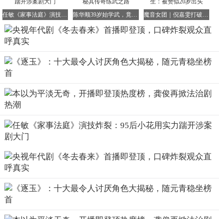
任敏《家事法庭》演技炸裂：95后小花用实力踹开涉案剧大门
陈华顺39岁始学武，竟一年内击败黄飞鸿？揭秘其传奇练武之路
魔音女团｜倪嘉雯打破年龄界限成最年长练习生：被赞似20岁出头