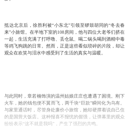
抵达北京后，徐胜利被“小东北”引领至锣鼓胡同的“冬去春
来”小旅馆。在半地下室的108房间，他与四位大老爷们挤在
一起，生活充满了打呼噜、丢仓鼠、喝二锅头喝到酒精中毒
等鸡飞狗跳的日常。然而，正是这些看似琐碎的片段，却让
观众在欢笑与泪水中感受到了生活的真实与温暖。
与此同时，章若楠饰演的温州姑娘庄庄也遭遇了困境。刚下
火车，她的钱包便不翼而飞，两千块“巨款”瞬间化为乌有。
与家里通话时，尽管身处廉价小旅馆，她却硬撑着说自己住
的是国营大饭店。这种报喜不报忧的倔强，让弹幕里的观众
纷纷表示“这不就是我吗”，产生了强烈的共鸣。