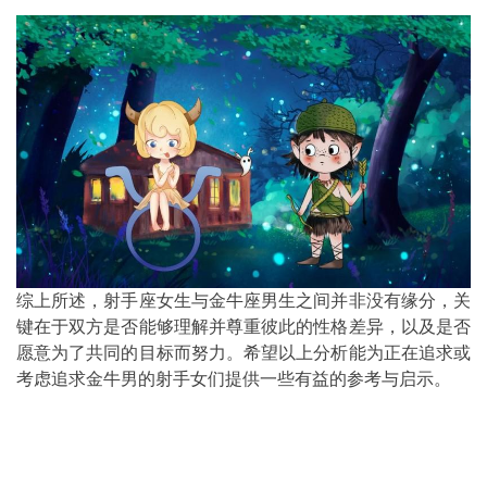
综上所述，射手座女生与金牛座男生之间并非没有缘分，关
键在于双方是否能够理解并尊重彼此的性格差异，以及是否
愿意为了共同的目标而努力。希望以上分析能为正在追求或
考虑追求金牛男的射手女们提供一些有益的参考与启示。