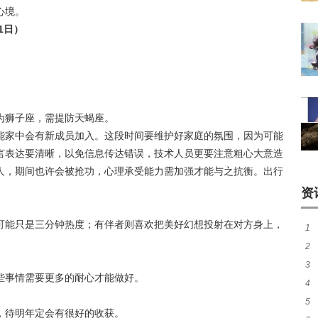
心境。
1日）
为狮子座，需提防天蝎座。
能家中会有新成员加入。这段时间要维护好家庭的氛围，因为可能
言表达要清晰，以免信息传达错误，技术人员更要注意粗心大意造
人，期间也许会被抢功，心理承受能力需加强才能与之抗衡。出行
资
可能只是三分钟热度；有伴者则喜欢把美好幻想投射在对方身上，
1
2
准
3
应
些事情需要更多的耐心才能做好。
4
探
5
妻
，待明年定会有很好的收获。