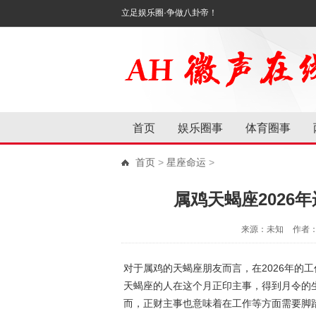
立足娱乐圈·争做八卦帝！
首页
娱乐圈事
体育圈事
首页
>
星座命运
>
属鸡天蝎座2026
来源：未知
作者
对于属鸡的天蝎座朋友而言，在2026年的
天蝎座的人在这个月正印主事，得到月令的
而，正财主事也意味着在工作等方面需要脚