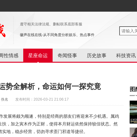
遵守相关法律法规、删帖联系底部客服
徽声在线在线-从不同角度分析娱乐、热点事件
两性情感
星座命运
奇闻怪事
历史故事
科技资讯
年运势全解析，命运如何一探究竟
图
：佚名
发布时间：2026-03-21 21:06:17
工作发展将颇为顺遂，特别是经商的朋友们将迎来不少机遇。属鸡
生扶，加之寅木作为正财，使得本月财运依然保持较佳状态。然
踏实地，稳步经营，切勿寻求歪门邪道等捷径。