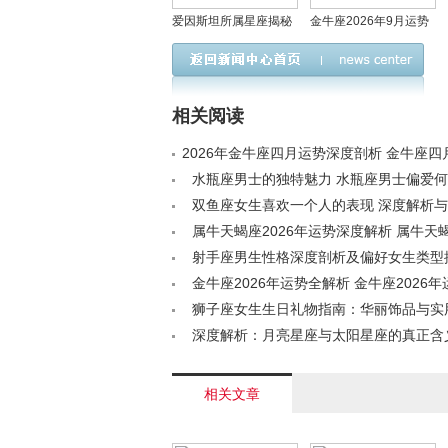
爱因斯坦所属星座揭秘
金牛座2026年9月运势
哪些星座与他特质相近
深度解析与提升秘籍
相关阅读
2026年金牛座四月运势深度剖析 金牛座
道< /a>
水瓶座男士的独特魅力 水瓶座男士偏爱
女性< /a>
双鱼座女生喜欢一个人的表现 深度解析与
/a>
属牛天蝎座2026年运势深度解析 属牛天蝎
运势全览< /a>
射手座男生性格深度剖析及偏好女生类型揭秘
金牛座2026年运势全解析 金牛座2026
析< /a>
狮子座女生生日礼物指南：华丽饰品与实
完美结合< /a>
深度解析：月亮星座与太阳星座的真正含义<
相关文章