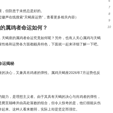
6
星
7
度
重，但防患于未然总是好的。
8
座
徽声在线搜索“天蝎座运势”，查看更多相关内容）
9
补
的属鸡者命运如何？
10
些
秘
，天蝎座的属鸡者命运究竟如何呢？另外，也有人关心属鸡与天蝎
座性格和运势各方面都颇具特色，下面就一起来详细了解一下吧。
命运揭秘
的决心，又兼具肖鸡者的弹性。属鸡天蝎座2026年7月运势也反
的能力，是理想主义者。由于其具有天蝎的决心与肖鸡者的弹性，
是爬至颠峰并由高处落败的组合，但令人惊奇的是，他们很能从伤
作起来。这种人看来脆弱，实际上却是坚定而强壮。