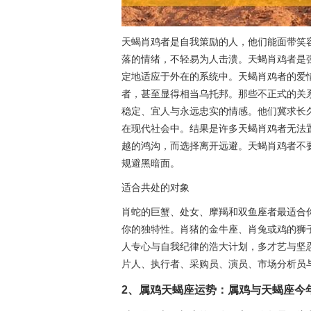
天蝎肖鸡者是自我策励的人，他们能面带笑
落的情绪，不轻易为人击溃。天蝎肖鸡者是
定地适应于外在的系统中。天蝎肖鸡者的爱
者，甚至显得相当乌托邦。那些不正式的关
稳定、宜人与永远忠实的情感。他们冀求长
在现代社会中。结果是许多天蝎肖鸡者无法
越的鸿沟，而选择离开远避。天蝎肖鸡者不
规避黑暗面。
适合共处的对象
肖蛇的巨蟹、处女、摩羯和双鱼座者最适合
你的独特性。肖猪的金牛座、肖兔或鸡的狮
人专心与自我纪律的浩大计划，多才艺与坚
片人、执行者、采购员、演员、市场分析员
2、属鸡天蝎座运势：属鸡与天蝎座今