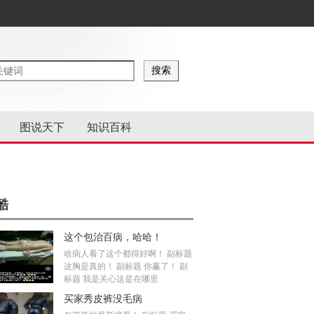
图说天下
知识百科
酷
这个包治百病，哈哈！
啥病人看了这个都得好啊！ 副标题
这胸是真的！ 副标题 你赢了！ 副
标题 我是关心这是在哪里
买家秀皮裤没毛病