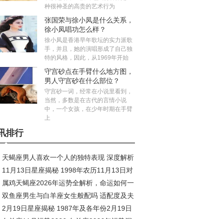
种很神圣的高贵的艺术行为
张国荣与徐小凤是什么关系，
徐小凤唱功怎么样？
徐小凤是香港早年歌坛的实力派歌
手，并且，她的演唱形成了自己独
特的风格，因此，从1969年开始
守宫砂点在手臂什么地方图，
男人守宫砂在什么部位？
守宫砂一词，经常在小说里看到，
当然，多数是在古代的言情小说
中，一个女孩，在少年时期在手臂
上
讯排行
天蝎座男人喜欢一个人的独特表现 深度解析
11月13日星座揭秘 1998年农历11月13日对
到爆
属鸡天蝎座2026年运势全解析，命运如何一
星座深度解析
双鱼座男生与白羊座女生般配吗 适配度及夫
究竟
2月19日星座揭秘 1987年及各年份2月19日
相处之道