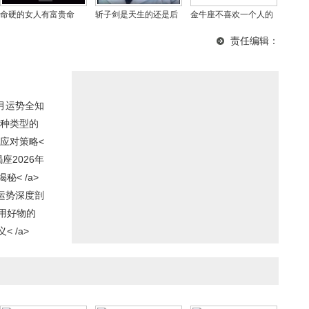
命硬的女人有富贵命
斩子剑是天生的还是后
金牛座不喜欢一个人的
吗，女人命软好还是命
天形成的，男人有斩子
表现 金牛座男女情感变
责任编辑：
硬好？
剑好不好？
化全解析
四月运势全知
何种类型的
应对策略<
座2026年
< /a>
年运势深度剖
用好物的
 /a>