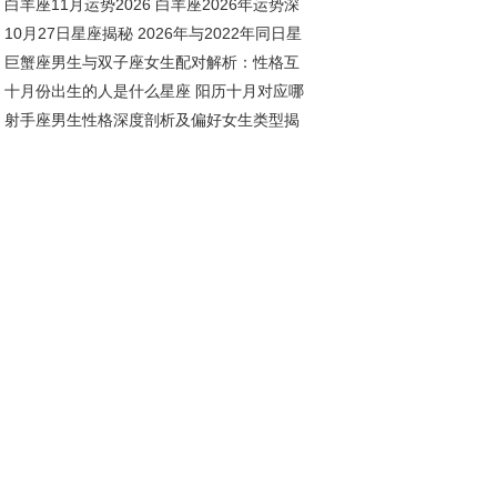
白羊座11月运势2026 白羊座2026年运势深
座解析
10月27日星座揭秘 2026年与2022年同日星
解析
巨蟹座男生与双子座女生配对解析：性格互
解析
十月份出生的人是什么星座 阳历十月对应哪
中的奇妙爱情
射手座男生性格深度剖析及偏好女生类型揭
星座