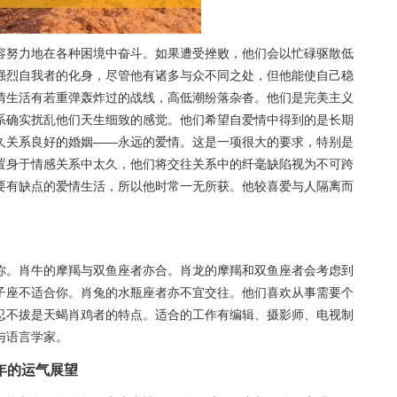
容努力地在各种困境中奋斗。如果遭受挫败，他们会以忙碌驱散低
强烈自我者的化身，尽管他有诸多与众不同之处，但他能使自己稳
情生活有若重弹轰炸过的战线，高低潮纷落杂沓。他们是完美主义
系确实扰乱他们天生细致的感觉。他们希望自爱情中得到的是长期
久关系良好的婚姻——永远的爱情。这是一项很大的要求，特别是
置身于情感关系中太久，他们将交往关系中的纤毫缺陷视为不可跨
要有缺点的爱情生活，所以他时常一无所获。他较喜爱与人隔离而
你。肖牛的摩羯与双鱼座者亦合。肖龙的摩羯和双鱼座者会考虑到
子座不适合你。肖兔的水瓶座者亦不宜交往。他们喜欢从事需要个
忍不拔是天蝎肖鸡者的特点。适合的工作有编辑、摄影师、电视制
与语言学家。
年的运气展望