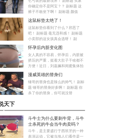
乞丐装的最新境界！ 副标题 买家
你确定你不是阿宝？？ 副标题 这
裤子不敢坐下啊！ 副标题 颜值
这鼠标垫太绝了！
这鼠标垫你看到了什么？邪恶了
吧！ 副标题 毫无违和感！ 副标题
小卖部的这女孩真会选呀！ 副
怀孕后内脏变化图
女人真的不容易，怀孕后，内脏被
挤压的严重，挺着大肚子干啥都不
方便！近日，刘嘉姵和闺蜜集体拍
漫威英雄的替身们
锤哥的替身也是辣么的帅气！ 副标
题 锤哥的替身好多啊！ 副标题 你
杀了你的替身，你可就没替
说天下
斗牛士为什么要刺牛背，斗牛
士杀死的牛会当牛肉卖吗？
斗牛，是主要盛行于西班牙的一种
表演运动，它被当地人们看作是一