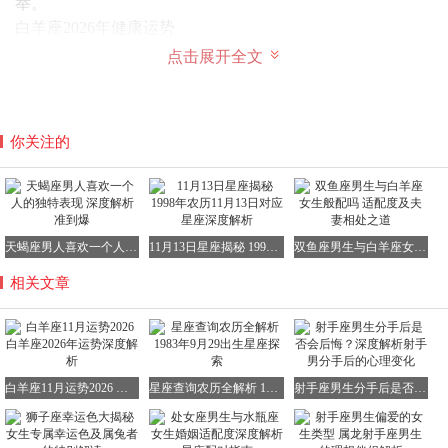
举。
白羊座2026年健康运势
就身体健康状况而言，2026年的白羊座堪称健康一族，元气
点击展开全文
满满。然而，若要让身心更加舒畅，白羊座需记得下班后多
运动，将工作烦恼抛诸脑后。但今年白羊座易过度投入工
作，下班后仍思绪不断，影响睡眠质量。因此，下班后多运
你关注的
动不仅有助于保持体力和健康身体，还能忘却工作烦恼，提
升睡眠质量。若感冒，需特别小心肺部和呼吸系统的意外病
变。对于有抽烟习惯且抽得凶的白羊座而言，更需注意，因
为今年压力较大，易靠抽烟喝酒排解压力，对身体影响较
大。许多白羊座今年易失眠，工作事务一多便难以入睡。白
天蝎座男人喜欢一个人的独特表现 深度解析准到爆
11月13日星座揭秘 1998年农历11月13日对应星座深度解析
双鱼座男生与白羊座女生般配吗 适配度及夫妻相处之道
羊座女生需注意选择合适的高跟鞋，避免足部变形或受损，
相关文章
走路时也易扭伤脚或跌倒。走路、骑单车的朋友需眼观六
路、耳听八方，注意车辆冲来。同时，白羊座在过马路时，
无论走路、骑车还是开车，都不要玩手机。
白羊座2026年学业运势
2026年对白羊座学生而言，是提升自我、加速成长的一年。
白羊座11月运势2026 白羊座2026年运势深度解析
星座查询农历全解析 1983年9月29出生星座探索
射手座男生分手后是否会后悔？深度解析射手男分手后的心理变化
学习环境可能发生变动，如转学或选修新科目等，接触新同
学、新老师将带来迷茫和困惑。若想取得理想成绩，需尽快