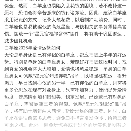
奖金。然而，白羊座也易陷入乱花钱的困境，若不改掉这一
恶习，恐怕会将辛苦赚来的钱付诸东流。因此，建议白羊座
采用记账的方式，记录大笔花费，以遏制冲动消费。同时，
白羊座也是易被骗钱的高危星座，与钱相关的事务需提高警
惕。摆放一个“星元宿福禄盆钵”摆件，将有助于巩固财运，
减少破耗机会。
白羊座2026年爱情运势如何
无论是单身还是已有伴侣的白羊座，都应把握上半年的好运
势。特别是单身的白羊座男女，若能好好把握这段时间，找
到真爱的机会将大大增加，爱情也将愈发稳定。单身的白羊
座男女可佩戴“星元宿烈焰赤狐”吊坠，以增强桃花运，提升
魅力，早日找到心仪的另一半。已有伴侣的白羊座，则需将
更多心思放在现有对象身上，只需稍加努力，便能提升爱情
热度，使感情更加和谐甜美、稳定发展。已婚或已有对象的
白羊座，需警惕第三者的觊觎。佩戴“星元宿魅影幻狐”吊
坠，将有助于增进两人感情，斩断涉足的第三者。同时，白
羊座在讲话前需多思考，避免口不择言引发争吵，给第三者
可乘之机。此外，避免玩惊喜或开过分的玩笑也是明智之