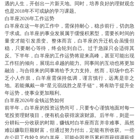
遇的人生，开创出一片新天地。同时，培养良好的理财观念
也是2018年不可或缺的学习课题。
白羊座2026年工作运势
白羊座在这一年的工作中，需保持耐心，稳步前行，切勿急
于求成。白羊座的事业发展属于缓慢积累型，需要长时间的
量变才能引发质变。整体而言，白羊座的升迁机会虽慢但
稳，只要耐心等待，终会轮到自己。过于急躁只会适得其
反。下半年，白羊座的工作运势将迎来高峰，甚至可能出现
工作狂的倾向，展现出卓越的能力。同事间的互动也将更加
融洽，与合得来的同事将给予大力支持。然而，职场中也不
乏小人作祟，白羊座需保持低调，谨言慎行，远离是非之
地。若能佩戴一串“星元宿战胜之星手链”，将有助于提升全
年运势，使事业更加顺利。
白羊座2026年金钱运势如何
前半年，白羊座的投资运势尚可，只要专心谨慎地面对每一
笔投资理财项目，便有机会获得滚滚财源。后半年，则是一
分耕耘一分收获的时期，赚钱对白羊座而言并非难事。虽然
难以赚取巨额财富，但通过努力付出，定能有所收获。一些
在公司工作较久的白羊座，可能会因资历累积而获得调薪或