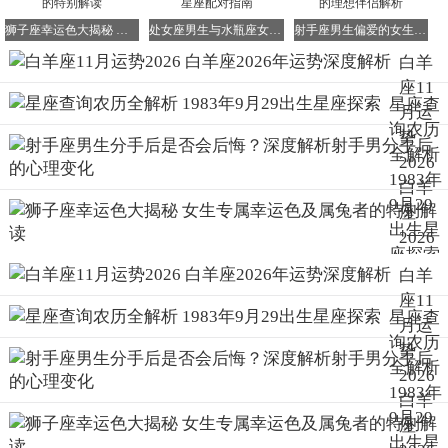
适应新环境，集中注意力于课程上，勤于钻研。虽然学习运
狮子座幸运色大揭秘 女生专属幸运色及属兔者的特别解读
处女座男生与水瓶座女生婚姻适配度深度解析 星座配对指南
射手座男生偏爱的女生类型 属龙射手座男生的理想伴侣解析
势平平，但白羊座的求知欲望颇强，这是好现象。因为遭遇
困惑瓶颈时，若不将注意力转移到求知上，想要更上一层楼
白羊
将十分困难。白羊座面对问题总能深入研究了解，但面对考
座11
星座查
试时，总因各种原因导致实际成绩与预期大相径庭。因此，
月运
询农历
建议白羊座考试时心平气和、细心读题、反复检查，将失误
势
全解析
减至最少。最后，希望白羊座能做好准备，2026年将面临众
2026
1983年
多竞争对手，好胜心将驱使你突破障碍，实现自我成长。白
白羊
羊座的学生可佩戴“星元宿文魁联蝉”吊坠，以生旺文昌星，
9月29
座
提高学习效率，在学业竞争中脱颖而出。
出生星
2026
白羊座2026年幸运色和幸运数字
座探索
年运
白羊
白羊座2026年幸运色：军绿色、灰色
势深
白羊座2026年幸运数字：1、6
座11
度解
星座查
白羊座2026年开运指南
月运
析
询农历
2026年对白羊座而言是快速成长、突破自我的一年。除了主
势
全解析
观上注意财运、事业、爱情、健康等方面的事项外，白羊座
2026
1983年
还可佩戴2026年的幸运物“星元宿战胜之星手链”，以增强整
白羊
9月29
体运势。在守护神的庇佑下，蓬勃向上、锐意进取。同时，
座
出生星
在家中或办公桌摆放一个“星元宿福禄盆钵”摆件，将有助于