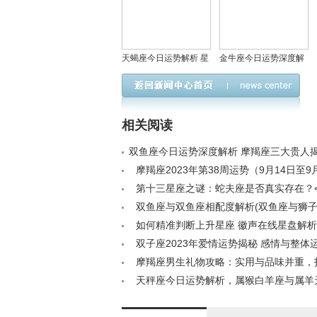
天蝎座今日运势解析 星
金牛座今日运势深度解
座屋揭秘天蝎男最心疼
析 女生2026年感情运势
的星座女
全攻略
相关阅读
双鱼座今日运势深度解析 摩羯座三大贵人揭秘
摩羯座2023年第38周运势（9月14日至9
全年运势深度剖析< /a>
第十三星座之谜：蛇夫座是否真实存在？< 
双鱼座与双鱼座相配度解析(双鱼座与狮
座缘份探讨)< /a>
如何精准判断上升星座 徽声在线星盘解析指南
双子座2023年爱情运势揭秘 感情与整体
< /a>
摩羯座男生礼物攻略：实用与品味并重，
心< /a>
天秤座今日运势解析，属猴白羊座与属羊
爱情匹配度< /a>