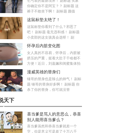
乞丐装的最新境界！ 副标题 买家
你确定你不是阿宝？？ 副标题 这
裤子不敢坐下啊！ 副标题 颜值
这鼠标垫太绝了！
这鼠标垫你看到了什么？邪恶了
吧！ 副标题 毫无违和感！ 副标题
小卖部的这女孩真会选呀！ 副
怀孕后内脏变化图
女人真的不容易，怀孕后，内脏被
挤压的严重，挺着大肚子干啥都不
方便！近日，刘嘉姵和闺蜜集体拍
漫威英雄的替身们
锤哥的替身也是辣么的帅气！ 副标
题 锤哥的替身好多啊！ 副标题 你
杀了你的替身，你可就没替
说天下
喜当爹是骂人的意思么，恭喜
别人能用喜当爹么？
喜当爹虽然和恭喜当爹就差一个
字，但是意义可是差了十万八千