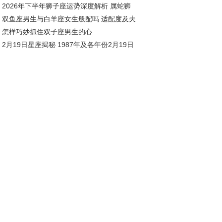
2026年下半年狮子座运势深度解析 属蛇狮
究竟
双鱼座男生与白羊座女生般配吗 适配度及夫
座全年运势展望
怎样巧妙抓住双子座男生的心
相处之道
2月19日星座揭秘 1987年及各年份2月19日
座解析