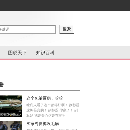
图说天下
知识百科
酷
这个包治百病，哈哈！
啥病人看了这个都得好啊！ 副标题
这胸是真的！ 副标题 你赢了！ 副
标题 我是关心这是在哪里
买家秀皮裤没毛病