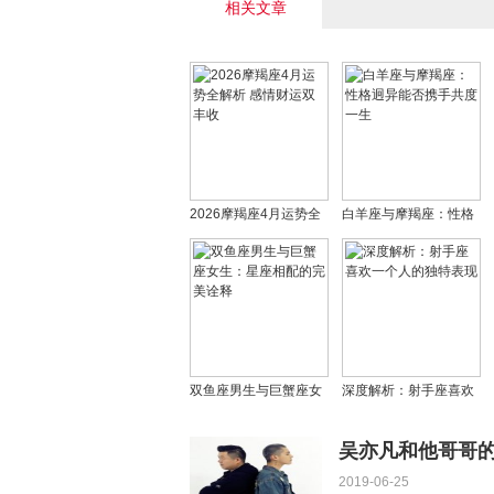
相关文章
2026摩羯座4月运势全
白羊座与摩羯座：性格
解析 感情财运双丰收
迥异能否携手共度一生
双鱼座男生与巨蟹座女
深度解析：射手座喜欢
生：星座相配的完美诠
一个人的独特表现
释
吴亦凡和他哥哥
2019-06-25