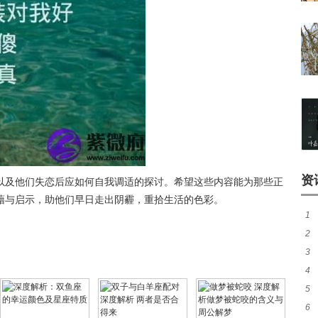
资
以及他们失恋后应如何自我调适的探讨。希望这些内容能为那些正
藉与启示，助他们早日走出阴霾，重拾生活的色彩。
1
2
准
3
准
4
5
应
6
并