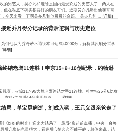
欢的男艺人，吴亦凡和鹿晗是国内最受欢迎的男艺人了，两人在
，但在私底下确实很要好的朋友哥们。近期吴亦凡爆出他和哥哥
今天来看一下啊吴亦凡和他哥哥的合照。 吴亦凡和 ...
[详细]
：接近乔丹得分记录的背后逻辑与历史定位
：为何他认为乔丹若不退役本可达成40000分，解析其反刷分哲学
.
[详细]
箭终结老鹰11连胜！申京15+9+10创纪录，约翰逊
A常规赛，火箭117-95大胜老鹰终结对手11连胜。杜兰特25分6助攻
杰伦·约翰逊14分表现低迷。 ...
[详细]
大结局，单宝昆病逝，刘成入狱，王元义跟亲爸走了
剧《好好的时光》迎来大结局了，最后4集超前点播，中央一台每
。最后几集信息量很大，看完后心情久久不能平静，总体来说，结