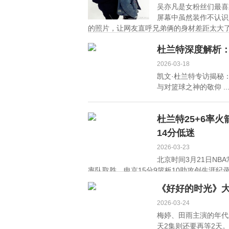
吴亦凡是女粉丝们最喜
屏幕中虽然装作不认识
的照片，让网友直呼兄弟俩的身材差距太大了，
杜兰特深度解析
2026-03-18
凯文·杜兰特专访揭秘
与对篮球之神的敬仰 ..
杜兰特25+6率火
14分低迷
2026-03-23
北京时间3月21日NB
率队取胜，申京15分9篮板10助攻创生涯纪录，
《好好的时光》
2026-03-24
梅婷、田雨主演的年代
天2集则还要再等2天