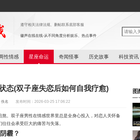
遵守相关法律法规、删帖联系底部客服
徽声在线在线-从不同角度分析娱乐、热点事件
两性情感
星座命运
奇闻怪事
历史故事
科技资讯
状态(双子座失恋后如何自我疗愈)
图
：佚名
发布时间：2026-03-25 17:06:22
煎熬。双子座男性在情感世界里总是全身心投入，对恋人关怀备
们往往会承受巨大的痛苦与失落。
阴霾？