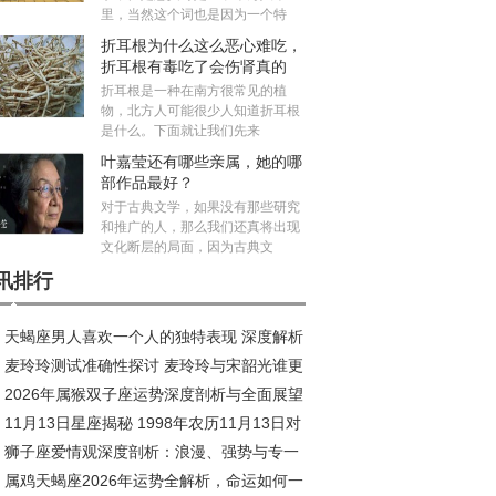
里，当然这个词也是因为一个特
折耳根为什么这么恶心难吃，
折耳根有毒吃了会伤肾真的
吗？
折耳根是一种在南方很常见的植
物，北方人可能很少人知道折耳根
是什么。下面就让我们先来
叶嘉莹还有哪些亲属，她的哪
部作品最好？
对于古典文学，如果没有那些研究
和推广的人，那么我们还真将出现
文化断层的局面，因为古典文
讯排行
天蝎座男人喜欢一个人的独特表现 深度解析
麦玲玲测试准确性探讨 麦玲玲与宋韶光谁更
到爆
2026年属猴双子座运势深度剖析与全面展望
11月13日星座揭秘 1998年农历11月13日对
狮子座爱情观深度剖析：浪漫、强势与专一
星座深度解析
属鸡天蝎座2026年运势全解析，命运如何一
存