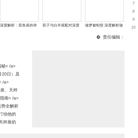
7
探
8
子
9
妻
深度解析：双鱼座的幸
双子与白羊座配对深度
做梦被蛇咬 深度解析做
10
运颜色及星座特质
解析 两者是否合得来
梦被蛇咬的含义与周公
星
责任编辑：
解梦
< /a>
月20日）及
/a>
子座、天秤
< /a>
运势全解析
打动他的
天秤座的