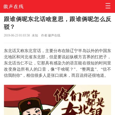
跟谁俩呢东北话啥意思，跟谁俩呢怎么反
驳？
2019-06-23 01:03:58
未知
作者:徽声在线
东北话又称东北官话，主要分布在除辽宁半岛以外的中国东
北地区和河北省东北部，但是要说起纵横方言界的扛把子，
东北话当仁不让，它那具有感染力的语言能在很短的时间里
改变身边所有人的口音，像“干啥呢？”、“整两盅”、“信不
信我削你”，相信很多人是张口就来，而且说得还很地道。