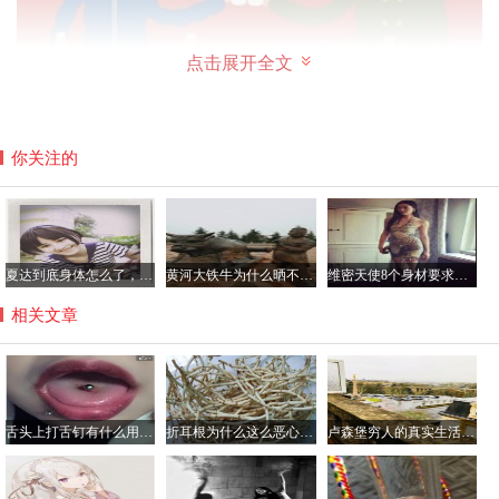
点击展开全文
你关注的
跟谁俩呢东北话啥意思
那在东北话中，“跟谁俩呢”是什么意思呢？其实这话在东北
夏达到底身体怎么了，夏达在日本有多红？
黄河大铁牛为什么晒不烫，八只黄河铁牛另四个在哪里？
维密天使8个身材要求是哪8个，维密天使平均体重多少斤？
话中有两种含义，一种就是威胁和质问的合体，所隐含的意
相关文章
思就是你已经冒犯到我了，若是再有针对，我很可能就要采
取下一步的行动了，这句话一般就是要殴打对方的前兆。
舌头上打舌钉有什么用，不会影响到吃饭吗？
折耳根为什么这么恶心难吃，折耳根有毒吃了会伤肾真的吗？
卢森堡穷人的真实生活是怎样的，可以去卢森堡打工吗？