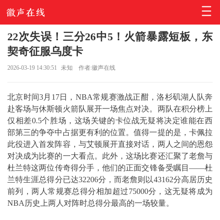
22次失误！三分26中5！火箭暴露短板，东
契奇征服乌度卡
2026-03-19 14:30:51
未知
作者:徽声在线
北京时间3月17日，NBA常规赛激战正酣，洛杉矶湖人队奔
赴客场与休斯顿火箭队展开一场焦点对决。两队在积分榜上
仅相差0.5个胜场，这场关键的卡位战无疑将决定谁能在西
部第三的争夺中占据更有利的位置。值得一提的是，卡佩拉
此役进入首发阵容，与艾顿展开直接对话，两人之间的恩怨
对决成为比赛的一大看点。此外，这场比赛还汇聚了老詹与
杜兰特这两位传奇得分手，他们的正面交锋备受瞩目——杜
兰特生涯总得分已达32206分，而老詹则以43162分高居历史
前列，两人常规赛总得分相加超过75000分，这无疑将成为
NBA历史上两人对阵时总得分最高的一场较量。