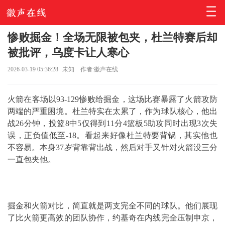
惨败掘金！全场无限被包夹，杜兰特赛后却
被批评，乌度卡让人寒心
2026-03-19 05:36:28
未知
作者:徽声在线
火箭在客场以93-129惨败给掘金，这场比赛暴露了火箭攻防
两端的严重困境。杜兰特实在太累了，作为球队核心，他出
战26分钟，投篮8中5仅得到11分4篮板5助攻同时出现3次失
误，正负值低至-18。看起来好像杜兰特要背锅，其实他也
不容易。本身37岁背靠背出战，然后对手又针对火箭没三分
一直包夹他。
掘金和火箭对比，简直就是两支完全不同的球队。他们展现
了比火箭更高效的团队协作，约基奇在内线完全压制申京，