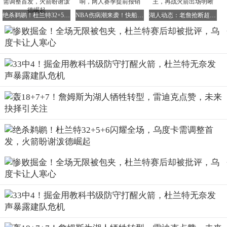
特才能从单核带队的重压中解脱，球队的整体进攻才会流畅
绝杀鹈鹕！杜兰特32+5+6闪耀全场，乌度卡需调整首发，火箭盼谢泼德崛起
NBA伤病潮来袭！快船雄鹿森林狼活塞均受影响，两人赛季提前报销
湖人动态：老詹抢断超乔丹，八村塁中距离称王，再战火箭出场明晰
起来。火箭有超级巨星，却缺少匹配的体系支撑。有拼劲，
却在关键环节老是掉链子。杜兰特用行动证明了自己对胜利
的渴望，但篮球终究是团队运动。乌度卡作为主帅，需要在
批评球员的同时，也给出更清晰的解决方案。否则今年季后
赛，火箭又是首轮游。