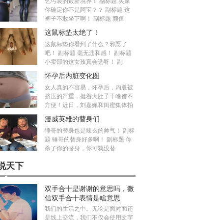
乞丐装的最新境界！ 副标题 买家
你确定你不是阿宝？？ 副标题 这
裤子不敢坐下啊！ 副标题 颜值
这鼠标垫太绝了！
这鼠标垫你看到了什么？邪恶了
吧！ 副标题 毫无违和感！ 副标题
小卖部的这女孩真会选呀！ 副
怀孕后内脏变化图
女人真的不容易，怀孕后，内脏被
挤压的严重，挺着大肚子干啥都不
方便！近日，刘嘉姵和闺蜜集体拍
漫威英雄的替身们
锤哥的替身也是辣么的帅气！ 副标
题 锤哥的替身好多啊！ 副标题 你
杀了你的替身，你可就没替
说天下
双手合十是谢谢的意思吗，微
信双手合十表情是啥意思
我们的生活之中。无论是面对面还
是线上交流，我们不仅会使用文字