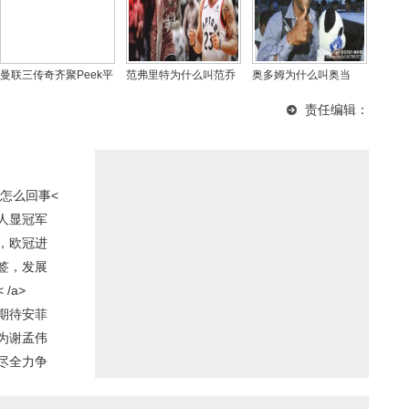
曼联三传奇齐聚Peek平
范弗里特为什么叫范乔
奥多姆为什么叫奥当
台 吉格斯加盟引爆战术
丹，范乔丹和德雷克是
当？他差点死在床上是
责任编辑：
讨论热潮
什么关系
怎么回事
怎么回事<
6人显冠军
，欧冠进
签，发展
/a>
期待安菲
为谢孟伟
尽全力争