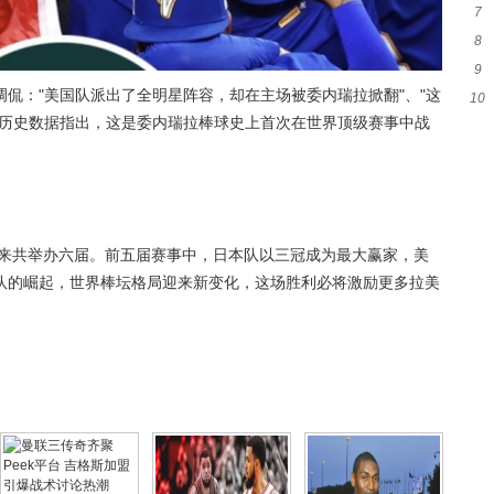
7
指
8
秀
9
能
侃："美国队派出了全明星阵容，却在主场被委内瑞拉掀翻"、"这
10
新
出历史数据指出，这是委内瑞拉棒球史上首次在世界顶级赛事中战
以来共举办六届。前五届赛事中，日本队以三冠成为最大赢家，美
队的崛起，世界棒坛格局迎来新变化，这场胜利必将激励更多拉美