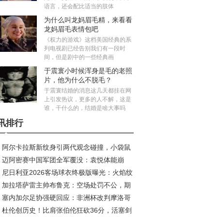
语言，还会配比适当的肢体
为什么叫龙妈眉毛精，来看看
龙妈眉毛表情包吧
《权力的游戏》这档美国经典的系
列电视剧已经告别我们有一段时
间，但是剧中的一些经典画
于震寰小时候浑身是毛的老照
片，他为什么不脱毛？
于震寰结婚的消息这几天都挂在网
上引发热议，更多的人不解，这是
谁，干什么的，结婚是啥大事吗
讯排行
阿尔卡拉斯新纹身引两代观念碰撞，小袋鼠
迈阿密赛中国军团全军覆没：袁悦体能崩
荣耀新印记
尼日利亚2026客场球衣终极版曝光：火焰纹
，布云朝克特错失历史会师
加拉塔萨雷主帅布鲁克：空场处罚不公，期
引爆收藏热潮
塞内加尔足协强硬回应：非洲杯改判摩洛哥
安菲尔德创造奇迹
杜伦创历史！比肩张伯伦狂砍36分，活塞剑
，此乃非洲足球之耻