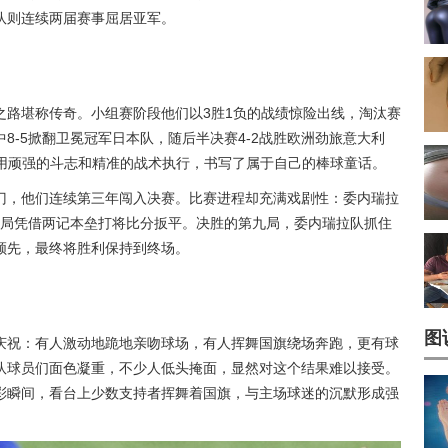
队则连续两届赛事屈居亚军。
之路堪称传奇。小组赛阶段他们以3胜1负的战绩惊险出线，淘汰赛
8-5掀翻卫冕冠军日本队，随后半决赛4-2战胜欧洲劲旅意大利
，用顽强的斗志和精准的战术执行，书写了属于自己的棒球童话。
门，他们连续第三年闯入决赛。比赛进程却充满戏剧性：委内瑞拉
八局凭借两记本垒打将比分扳平。决胜的第九局，委内瑞拉队抓住
领先，最终将胜利保持到终场。
图
庆祝：有人激动地跪地亲吻球场，有人挥舞国旗绕场奔跑，更有球
队球员们面色凝重，不少人低头掩面，显然对这个结果难以接受。
彩瞬间，看台上少数支持者挥舞着国旗，与主场球迷的沉默形成强