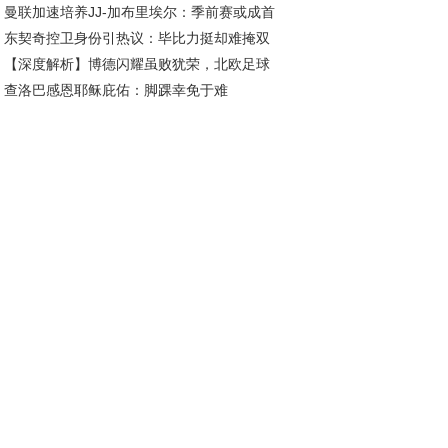
曼联加速培养JJ-加布里埃尔：季前赛或成首
50胜冲击东部霸主！
东契奇控卫身份引热议：毕比力挺却难掩双
舞台，下赛季登陆英超在望
【深度解析】博德闪耀虽败犹荣，北欧足球
卫本质？
查洛巴感恩耶稣庇佑：脚踝幸免于难
势力未来可期