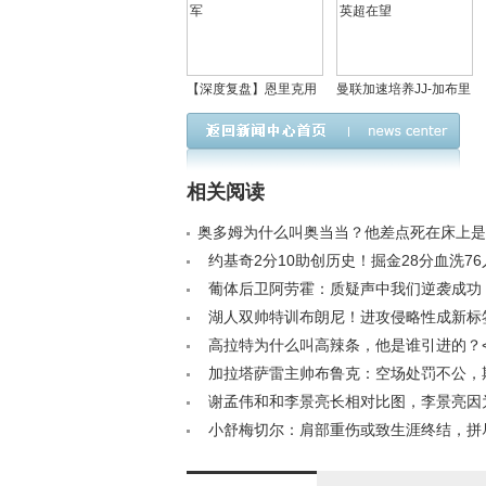
【深度复盘】恩里克用
曼联加速培养JJ-加布里
战术智慧碾压蓝军嫩
埃尔：季前赛或成首秀
帅，巴黎剑指欧冠冠军
舞台，下赛季登陆英超
在望
相关阅读
奥多姆为什么叫奥当当？他差点死在床上是
/a>
约基奇2分10助创历史！掘金28分血洗7
相< /a>
葡体后卫阿劳霍：质疑声中我们逆袭成功
球献给家人< /a>
湖人双帅特训布朗尼！进攻侵略性成新标
联盟历练显成效< /a>
高拉特为什么叫高辣条，他是谁引进的？< 
加拉塔萨雷主帅布鲁克：空场处罚不公，
尔德创造奇迹< /a>
谢孟伟和和李景亮长相对比图，李景亮因
被叫嘎子哥< /a>
小舒梅切尔：肩部重伤或致生涯终结，拼
取复出< /a>