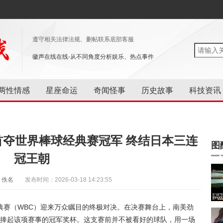
遵守相关法律法规、删帖联系底部客服
徽声在线在线-从不同角度分析娱乐、热点事件
两性情感
星座命运
奇闻怪事
历史故事
科技资讯
首夺世界棒球经典赛冠军 终结日本三连
图
冠王朝
：佚名
发布时间：2026-03-18 14:23:55
经典赛（WBC）迎来万众瞩目的终极对决。在决赛舞台上，南美劲
次捧起该项赛事的冠军奖杯。这支赛前并不被看好的球队，用一场