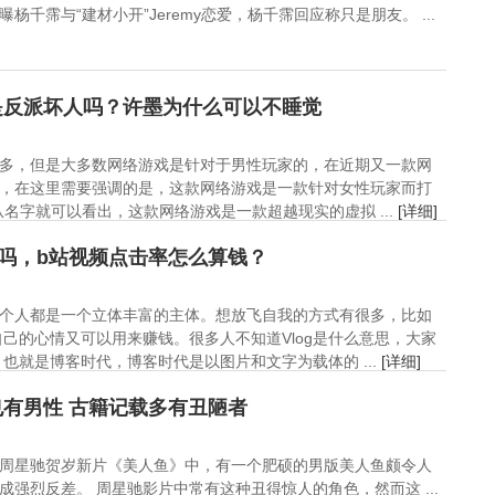
杨千霈与“建材小开”Jeremy恋爱，杨千霈回应称只是朋友。 ...
是反派坏人吗？许墨为什么可以不睡觉
多，但是大多数网络游戏是针对于男性玩家的，在近期又一款网
，在这里需要强调的是，这款网络游戏是一款针对女性玩家而打
名字就可以看出，这款网络游戏是一款超越现实的虚拟 ...
[详细]
赚钱吗，b站视频点击率怎么算钱？
个人都是一个立体丰富的主体。想放飞自我的方式有很多，比如
录自己的心情又可以用来赚钱。很多人不知道Vlog是什么意思，大家
，也就是博客时代，博客时代是以图片和文字为载体的 ...
[详细]
有男性 古籍记载多有丑陋者
讯，在周星驰贺岁新片《美人鱼》中，有一个肥硕的男版美人鱼颇令人
强烈反差。 周星驰影片中常有这种丑得惊人的角色，然而这 ...