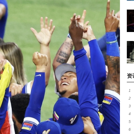
资
1
2
成
3
盘
4
路
5
待
6
胜