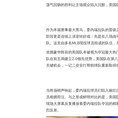
荡气回肠的胜利让主场观众陷入沉默，美国
作为本届赛事最大黑马，委内瑞拉队的晋级
阶段更是连续上演逆转好戏：先是在八强战中
队。这支由多名MLB现役球员组成的队伍
坐拥豪华阵容的美国队本被视为夺冠最大热
队在前五局建立2-0领先优势，美国队在第
关键机会，一记二垒安打帮助球队重新取得
当终场哨声响起，委内瑞拉球员们陷入疯狂
员相拥而泣。与之形成鲜明对比的是，美国
现场大屏幕反复播放着委内瑞拉队夺冠的精
烈反差。