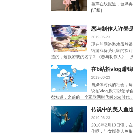
徽声在线报道，台媒再曝
[详细]
恋与制作人许墨
2019-06-23
现在的网络游戏虽然很
络游戏备受玩家的欢迎
造的，这款游戏的名字叫《恋与制作人》，从
在b站拍vlog
2019-06-23
自媒体时代的社会，每
说拍Vlog,既可以记
都知道，之前的一个互联网时代叫blog时代
传说中的美人鱼也
2019-06-23
2016年2月19日
作呕，与女版美人鱼形成