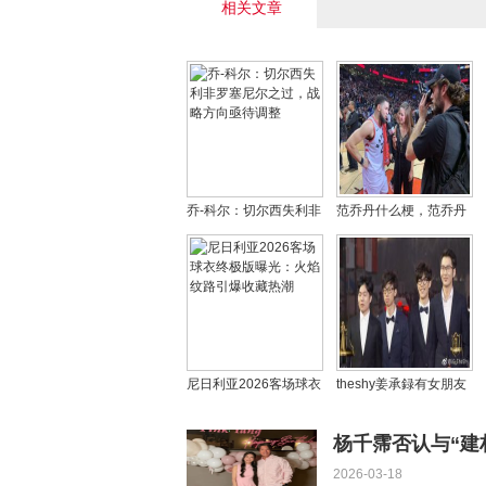
相关文章
乔-科尔：切尔西失利非
范乔丹什么梗，范乔丹
罗塞尼尔之过，战略方
挡子弹是什么意思
向亟待调整
尼日利亚2026客场球衣
theshy姜承録有女朋友
终极版曝光：火焰纹路
吗，theshy为什么叫小
引爆收藏热潮
炫神？
杨千霈否认与“建
2026-03-18