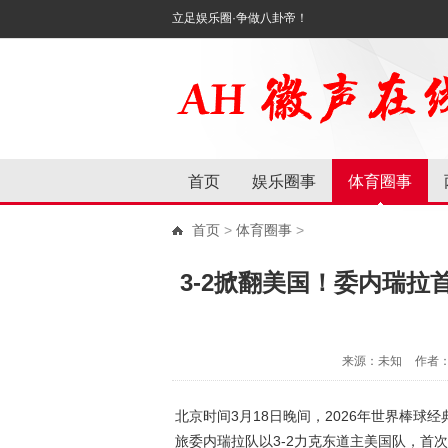
立足娱乐圈·争做八卦帝！
首页
娱乐圈事
体育圈事
首页
>
体育圈事
>
3-2掀翻美国！委内瑞拉
来源：未知
作者
北京时间3月18日晚间，2026年世界棒球
旅委内瑞拉队以3-2力克东道主美国队，首