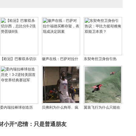
【欧冠】巴黎双杀切尔
徽声在线：巴萨对拉什
东契奇控卫身份引热
西，总比分8-2强势晋级
福德买断存疑，表现成
议：毕比力挺却难掩双
8强
决定因素
能卫本质？
委内瑞拉棒球创造历
贝弗利为什么狗哥、疯
翼装飞行为什么只能在
史！3-2逆转美国首夺世
狗、蓝豆？他现在年薪
中午玩，他们为何都喜
界经典赛冠军
多少钱？
欢在张家界天门山玩？
材小开”恋情：只是普通朋友