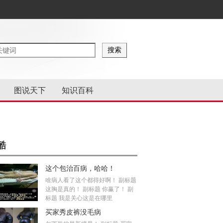
图说天下
知识百科
酷
这个包治百病，哈哈！
啥病人看了这个都得好啊！ 副标题
这胸是真的！ 副标题 你赢了！ 副
标题 我是关心这是在哪里
买家秀皮裤没毛病