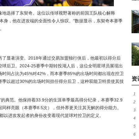
豫地选择了东契奇。这位以传球视野著称的前国王队核心解释
本身，他在进攻端的全面性令人惊叹。"数据显示，东契奇本赛季
。
了显著演变。2018年通过交易加盟独行侠后，他最初以得分后
球后卫。2024-25赛季中期转投湖人后，这位全明星球员展现出
时间占比为45%对42%，而本赛季85%的出场时间都出现在控卫
资
赛季以超过30%的出场时间担任得分后卫，这种双能卫特质使其技
1
的典范。他保持着33.9分的生涯单季最高得分纪录，本赛季32.9
2
成
同样亮眼（本赛季8.5次），但外界更关注其无解的得分能力。
3
盘
人都以进攻发起者的身份改变着现代篮球对控卫的定义。
4
路
5
待
6
胜