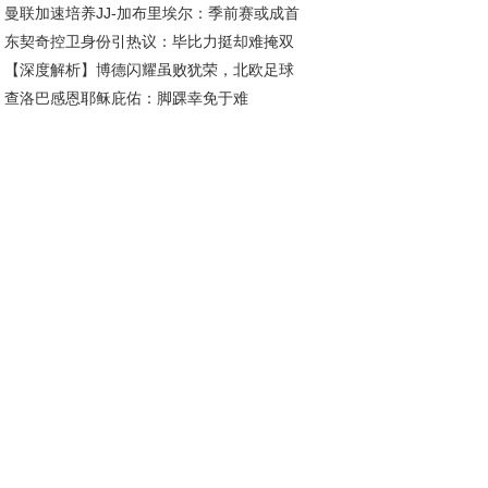
曼联加速培养JJ-加布里埃尔：季前赛或成首
50胜冲击东部霸主！
东契奇控卫身份引热议：毕比力挺却难掩双
舞台，下赛季登陆英超在望
【深度解析】博德闪耀虽败犹荣，北欧足球
卫本质？
查洛巴感恩耶稣庇佑：脚踝幸免于难
势力未来可期