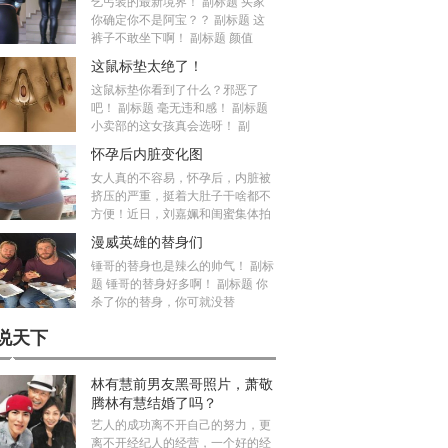
乞丐装的最新境界！ 副标题 买家
你确定你不是阿宝？？ 副标题 这
裤子不敢坐下啊！ 副标题 颜值
这鼠标垫太绝了！
这鼠标垫你看到了什么？邪恶了
吧！ 副标题 毫无违和感！ 副标题
小卖部的这女孩真会选呀！ 副
怀孕后内脏变化图
女人真的不容易，怀孕后，内脏被
挤压的严重，挺着大肚子干啥都不
方便！近日，刘嘉姵和闺蜜集体拍
漫威英雄的替身们
锤哥的替身也是辣么的帅气！ 副标
题 锤哥的替身好多啊！ 副标题 你
杀了你的替身，你可就没替
说天下
林有慧前男友黑哥照片，萧敬
腾林有慧结婚了吗？
艺人的成功离不开自己的努力，更
离不开经纪人的经营，一个好的经