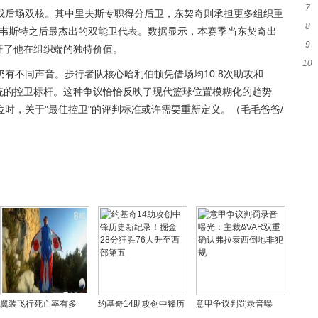
7
指
成后场双核。其中里夫斯专职得分后卫，东契奇则承担更多组织重
8
秀
·韦斯特之后最杰出的双能卫代表。数据显示，本赛季当东契奇出
9
能
印证了他在组织端的独特价值。
10
新
有不同声音。步行者队核心哈利伯顿凭借场均10.8次助攻和
传统的控卫标杆。这种争议恰恰反映了现代篮球位置模糊化的趋势
时，关于"最佳控卫"的评判标准或许需要重新定义。（毛毛爸爸/
翼装飞行死亡率有多
约基奇14助攻创中锋历
意甲争议判罚录音曝