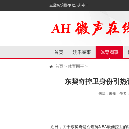
立足娱乐圈·争做八卦帝！
首页
娱乐圈事
体育圈事
首页
>
体育圈事
>
东契奇控卫身份引热
来源：未知
作者
近日，关于东契奇是否堪称NBA最佳控卫的