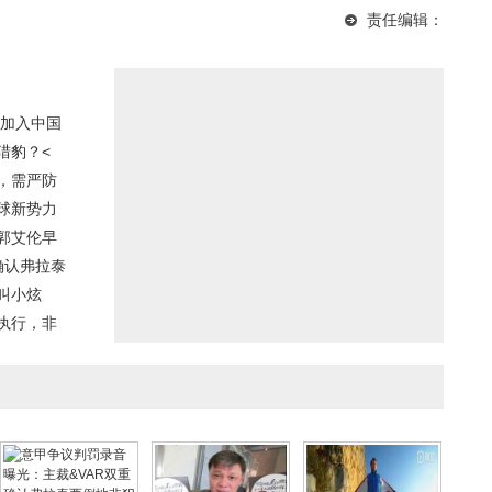
高，翼装飞行风险这么
史新纪录！掘金28分狂
光：主裁&VAR双重确认
责任编辑：
大为什么不被禁止
胜76人升至西部第五
弗拉泰西倒地非犯规
加入中国
猎豹？<
，需严防
球新势力
郭艾伦早
确认弗拉泰
么叫小炫
执行，非