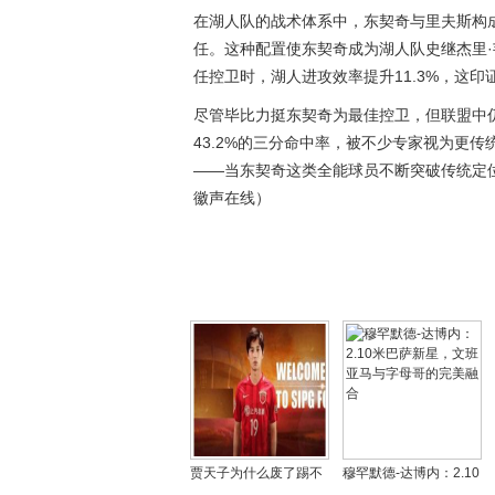
在湖人队的战术体系中，东契奇与里夫斯构
任。这种配置使东契奇成为湖人队史继杰里
任控卫时，湖人进攻效率提升11.3%，这
尽管毕比力挺东契奇为最佳控卫，但联盟中仍
43.2%的三分命中率，被不少专家视为更
——当东契奇这类全能球员不断突破传统定位
徽声在线）
贾天子为什么废了踢不
穆罕默德-达博内：2.10