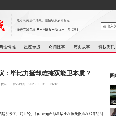
遵守相关法律法规、删帖联系底部客服
徽声在线在线-从不同角度分析娱乐、热点事件
两性情感
星座命运
奇闻怪事
历史故事
科技资讯
议：毕比力挺却难掩双能卫本质？
图
：佚名
发布时间：2026-03-18 15:36:18
话题引发了广泛讨论。前NBA知名球星毕比在接受徽声在线采访时