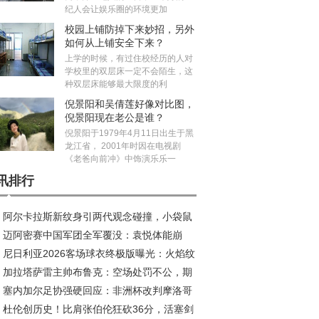
纪人会让娱乐圈的环境更加
校园上铺防掉下来妙招，另外
如何从上铺安全下来？
上学的时候，有过住校经历的人对
学校里的双层床一定不会陌生，这
种双层床能够最大限度的利
倪景阳和吴倩莲好像对比图，
倪景阳现在老公是谁？
倪景阳于1979年4月11日出生于黑
龙江省， 2001年时因在电视剧
《老爸向前冲》中饰演乐乐一
讯排行
阿尔卡拉斯新纹身引两代观念碰撞，小袋鼠
迈阿密赛中国军团全军覆没：袁悦体能崩
荣耀新印记
尼日利亚2026客场球衣终极版曝光：火焰纹
，布云朝克特错失历史会师
加拉塔萨雷主帅布鲁克：空场处罚不公，期
引爆收藏热潮
塞内加尔足协强硬回应：非洲杯改判摩洛哥
安菲尔德创造奇迹
杜伦创历史！比肩张伯伦狂砍36分，活塞剑
，此乃非洲足球之耻