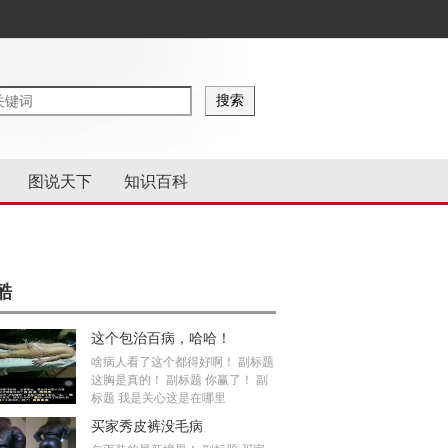
图说天下
知识百科
酷
这个包治百病，哈哈！
啥病人看了这个都得好啊！ 副标题
这胸是真的！ 副标题 你赢了！ 副
标题 我是关心这是在哪里
买家秀皮裤没毛病