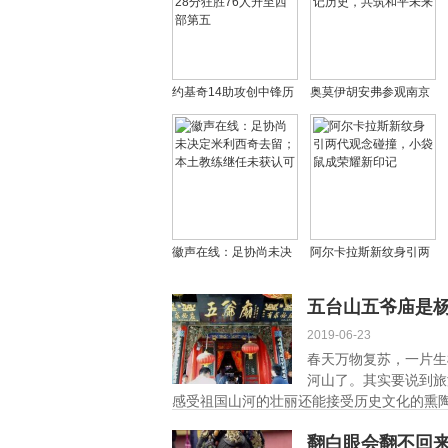
约基奇14助攻创中锋历
奥莫伊胡安弗参观南京
史新纪录！掘金28分狂
大屠杀纪念馆：铭记历
胜76人升至西部第五
史，共筑和平未来
徽声在线：足协尚未决
阿尔卡拉斯新纹身引两
定米利西奇去留；本土
代观念碰撞，小袋鼠成
教练继任未获认可
荣耀新印记
五台山五爷庙是
2019-06-23
春天万物复苏，一片生
河山了。其实要说到旅
感受祖国山河的壮丽还能接受历史文化的熏陶，
翻白眼会翻不回