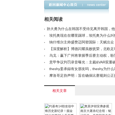
上球，当年贾天子超牛
米巴萨新星，文班亚马
35米任意球视频来了！
与字母哥的完美融合
相关阅读
孙大勇为什么在韩国不受待见离开韩国，他
国籍了吗？< /a>
埃托奥现在在哪里踢球，埃托奥为什么叫
/a>
纳什维尔主帅盛赞迈阿密国际：天赋出众
其射门< /a>
【深度解析】博德闪耀虽败犹荣，北欧足
未来可期< /a>
乌戈：赢下广州将掌握季后赛主动权，盼
日康复回归< /a>
意甲争议判罚录音曝光：主裁&VAR双重
西倒地非犯规< /a>
theshy姜承録有女朋友吗，theshy为什
神？< /a>
摩洛哥足协声明：旨在确保比赛规则公正
质疑他队表现< /a>
相关文章