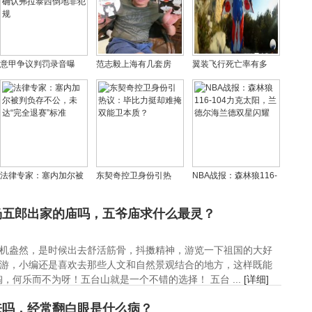
意甲争议判罚录音曝
范志毅上海有几套房
翼装飞行死亡率有多
光：主裁&VAR双重确认
子，他现在在哪里工
高，翼装飞行风险这么
弗拉泰西倒地非犯规
作？
大为什么不被禁止
法律专家：塞内加尔被
东契奇控卫身份引热
NBA战报：森林狼116-
判负存不公，未达“完全
议：毕比力挺却难掩双
104力克太阳，兰德尔
退赛”标准
能卫本质？
海兰德双星闪耀
杨五郎出家的庙吗，五爷庙求什么最灵？
机盎然，是时候出去舒活筋骨，抖擞精神，游览一下祖国的大好
游，小编还是喜欢去那些人文和自然景观结合的地方，这样既能
何乐而不为呀！五台山就是一个不错的选择！ 五台 ...
[详细]
来吗，经常翻白眼是什么病？