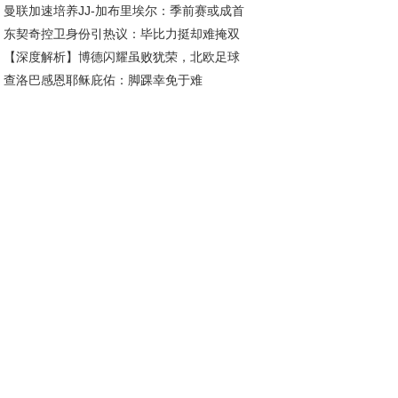
曼联加速培养JJ-加布里埃尔：季前赛或成首
50胜冲击东部霸主！
东契奇控卫身份引热议：毕比力挺却难掩双
舞台，下赛季登陆英超在望
【深度解析】博德闪耀虽败犹荣，北欧足球
卫本质？
查洛巴感恩耶稣庇佑：脚踝幸免于难
势力未来可期