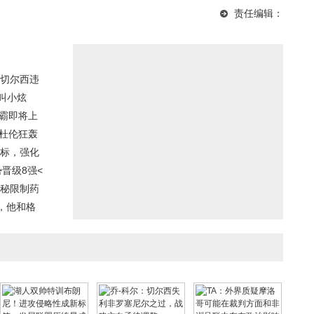
乌拉圭人，他万世、妖
终极版曝光：火焰纹路
位，她是连笑的女朋友
责任编辑：
人、学霸的外号怎么来
引爆收藏热潮
吗？
的？
切尔西违
么叫小炫
争霸即将上
-杜伦狂轰
目标，强化
晋级8强<
揭秘限制药
，他和格