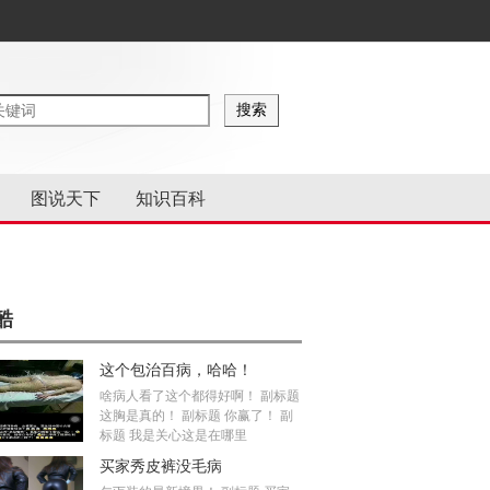
图说天下
知识百科
酷
这个包治百病，哈哈！
啥病人看了这个都得好啊！ 副标题
这胸是真的！ 副标题 你赢了！ 副
标题 我是关心这是在哪里
买家秀皮裤没毛病