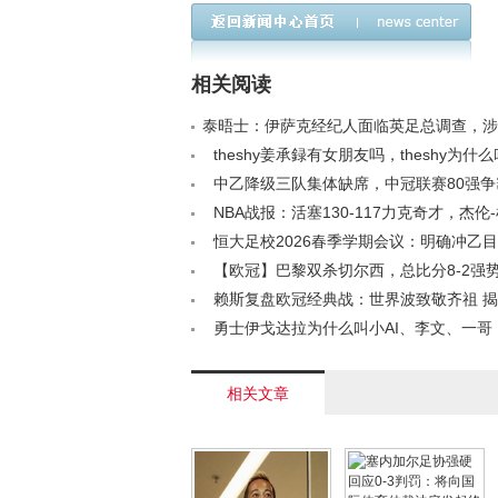
罗塞尼尔之过，战略方
大、大佐？他为什么是
向亟待调整
十号球衣
相关阅读
泰晤士：伊萨克经纪人面临英足总调查，涉
规佣金案< /a>
theshy姜承録有女朋友吗，theshy为什
神？< /a>
中乙降级三队集体缺席，中冠联赛80强
演< /a>
NBA战报：活塞130-117力克奇才，杰伦
36分12篮板< /a>
恒大足校2026春季学期会议：明确冲乙
廉政与经营< /a>
【欧冠】巴黎双杀切尔西，总比分8-2强势
/a>
赖斯复盘欧冠经典战：世界波致敬齐祖 
厂核心绝招< /a>
勇士伊戈达拉为什么叫小AI、李文、一哥
林长的很像对比照< /a>
相关文章