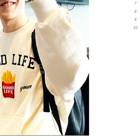
7
指
8
秀
9
能
10
新