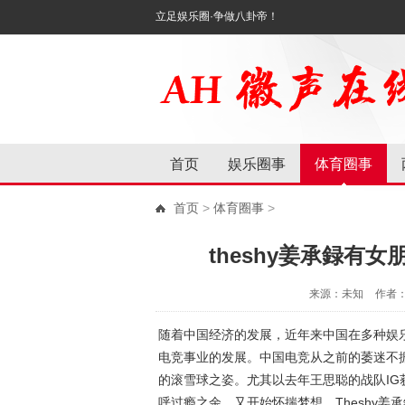
立足娱乐圈·争做八卦帝！
首页
娱乐圈事
体育圈事
首页
>
体育圈事
>
theshy姜承録有女
来源：未知
作者
随着中国经济的发展，近年来中国在多种娱
电竞事业的发展。中国电竞从之前的萎迷不
的滚雪球之姿。尤其以去年王思聪的战队IG
呼过瘾之余，又开始怀揣梦想。Theshy