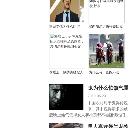
本田圭佑为什么叫宏
塞内加尔足协强硬回应
大、大佐？他为什么是
0-3判罚：将向国际体育
十号球衣
仲裁法庭发起终极上诉
泰晤士：伊萨克经纪人
为什么马一直跑不会
面临英足总调查，涉切
累，马一次跑多远需要
尔西违规佣金案
休息？
鬼为什么怕煞气
2019-06-23
中国农村对于鬼得传说
来，其中说得最多的就
般晚上煞气低得女人和小孩都不会随便出门，
男人喜欢翘兰花