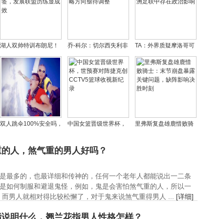
湖人双帅特训布朗尼！
乔-科尔：切尔西失利非
TA：外界质疑摩洛哥可
进攻侵略性成新标签，
罗塞尼尔之过，战略方
能在裁判方面和非洲足
发展联盟历练显成效
向亟待调整
联中存在政治影响
双人跳伞100%安全吗，
中国女篮晋级世界杯，
里弗斯复盘雄鹿惜败骑
跳伞对身体有什么要
世预赛对阵捷克创
士：末节崩盘暴露关键
求？
CCTV5篮球收视新纪录
问题，缺阵影响决胜时
重的人，煞气重的男人好吗？
刻
是最多的，也最详细和传神的，任何一个老年人都能说出一二条
是如何制服和避退鬼怪，例如，鬼是会害怕煞气重的人，所以一
而男人就相对得比较松懈了，对于鬼来说煞气重得男人 ...
[详细]
指说明什么，翘兰花指男人性格怎样？