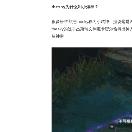
theshy为什么叫小炫神？
很多粉丝都把thesky称为小炫神，据说
thesky的这手杰斯瑞文剑姬卡密尔偷得
炫神啦！