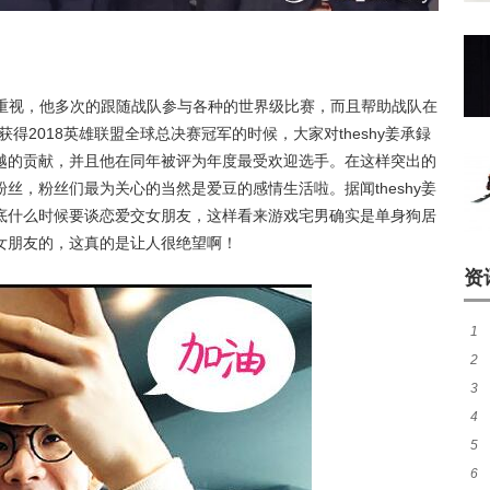
队的重视，他多次的跟随战队参与各种的世界级比赛，而且帮助战队在
获得2018英雄联盟全球总决赛冠军的时候，大家对theshy姜承録
越的贡献，并且他在同年被评为年度最受欢迎选手。在这样突出的
的粉丝，粉丝们最为关心的当然是爱豆的感情生活啦。据闻theshy姜
底什么时候要谈恋爱交女朋友，这样看来游戏宅男确实是单身狗居
有女朋友的，这真的是让人很绝望啊！
资
1
2
成
3
盘
4
路
5
待
6
胜