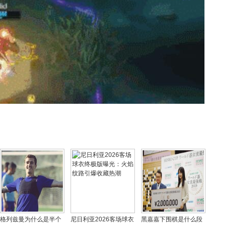
格列兹曼为什么是半个
尼日利亚2026客场球衣
黑嘉嘉下围棋是什么段