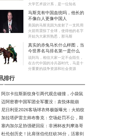
大学艺术设计系，是一位知名
马斯克有中国血统吗，他长的
不像白人更像中国人
美国的马斯克因为发射了一支民用
火箭而震惊了全球，使得他的名字
开始为大家所熟悉，那马斯
真实的赤兔马长什么样图，当
今世界名马排名第一是什么
马？
说到马，相信大家一定不会陌生，
在古代中国的冷兵器时代，马是十
分重要的战争资源和社会资源
讯排行
阿尔卡拉斯新纹身引两代观念碰撞，小袋鼠
迈阿密赛中国军团全军覆没：袁悦体能崩
荣耀新印记
尼日利亚2026客场球衣终极版曝光：火焰纹
，布云朝克特错失历史会师
加拉塔萨雷主帅布鲁克：空场处罚不公，期
引爆收藏热潮
塞内加尔足协强硬回应：非洲杯改判摩洛哥
安菲尔德创造奇迹
杜伦创历史！比肩张伯伦狂砍36分，活塞剑
，此乃非洲足球之耻