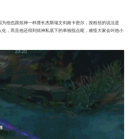
这是因为他也跟炫神一样擅长杰斯瑞文剑姬卡密尔，按粉丝的说法是
出神入化，而且他还得到炫神私底下的单独指点呢，难怪大家会叫他小