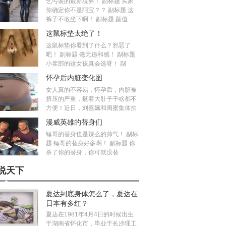
乞丐装的最新境界！ 副标题 买家
你确定你不是阿宝？？ 副标题 这
裤子不敢坐下啊！ 副标题 颜值
这鼠标垫太绝了！
这鼠标垫你看到了什么？邪恶了
吧！ 副标题 毫无违和感！ 副标题
小卖部的这女孩真会选呀！ 副
怀孕后内脏变化图
女人真的不容易，怀孕后，内脏被
挤压的严重，挺着大肚子干啥都不
方便！近日，刘嘉姵和闺蜜集体拍
漫威英雄的替身们
锤哥的替身也是辣么的帅气！ 副标
题 锤哥的替身好多啊！ 副标题 你
杀了你的替身，你可就没替
说天下
夏达到底身体怎么了，夏达在
日本有多红？
夏达在1981年4月4日的时候出生
于湖南省怀化市，毕业于长沙理工