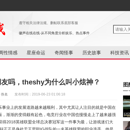
遵守相关法律法规、删帖联系底部客服
徽声在线在线-从不同角度分析娱乐、热点事件
两性情感
星座命运
奇闻怪事
历史故事
科技资讯
朋友吗，theshy为什么叫小炫神？
图
：佚名
发布时间：2019-06-23 01:06:18
乐事业上的发展道路越来越顺利，其中尤其让人注目的就是中国在
振，渐渐的变得颇有起色，电竞行业在中国也慢慢走上了越来越强
获得2018英雄联盟全球总决赛冠军这一件事为最，让游戏迷们大
姜承録正正是身处于王思聪IG战队的一名英雄联盟的职业选手，他是