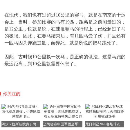
在现代，我们也有过超过10公里的赛马。就是在南京的十运
会上，当时，参加比赛的马有19匹，距离是之前测量过的，
是12公里，也就是说，在速度赛马的行程上，已经超过了马
的极限。因此，在赛马结束后，有11匹马受了伤，并且还有
一匹马因为奔跑过量，而猝死。就是所说的把马跑死了。
因此，古时候10公里换一次马，是正确的做法。这是马跑的
最远距离，到10公里就需要休息了。
你关注的
阿尔卡拉斯新纹身引两代观念碰撞，小袋鼠成荣耀新印记
迈阿密赛中国军团全军覆没：袁悦体能崩盘，布云朝克特错失历史会师
尼日利亚2026客场球衣终极版曝光：火焰纹路引爆收藏热潮