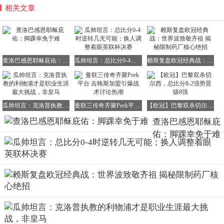
相关文章
查洛巴感恩耶稣庇佑：脚踝幸免于难
瓜帅坦言：总比分0-4时逆转几无可能；换人调整着眼英联杯决赛
赖斯复盘欧冠经典战：世界波致敬齐祖 揭秘限制药厂核心绝招
瓜帅坦言：克洛普执教的利物浦才是职业生涯最大挑战，非皇马
曼联三传奇齐聚Peek平台 吉格斯加盟引爆战术讨论热潮
【欧冠】巴黎双杀切尔西，总比分8-2强势晋级8强
查洛巴感恩耶稣庇
佑：脚踝幸免于难