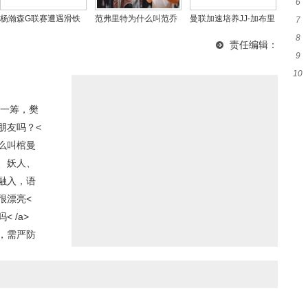
6
胜
杨瀚森G联赛遭遇滑铁
范弗里特为什么叫范乔
曼联加速培养JJ-加布里
7
指
卢！强敌面前失误连
丹，范乔丹和德雷克是
埃尔：季前赛或成首秀
8
秀
责任编辑：
连，篮板球保护成短
什么关系
舞台，下赛季登陆英超
9
能
板，进攻端难获球权
在望
10
新
一筹，樊
朋友吗？<
么叫棺曼
、妖人、
融入，语
很漂亮<
 /a>
，需严防