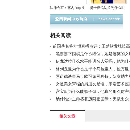
法律专家：塞内加尔被
勇士伊戈达拉为什么叫
判负存不公，未达“完全
小AI、李文、一哥，他
退赛”标准
和格林长的很像对比照
相关阅读
前国乒名将方博直播点评：王楚钦发球技高
振东发球稍显平淡< /a>
黑嘉嘉下围棋是什么段位，她是连笑的女
/a>
伊戈达拉什么水平能进名人堂吗，他为什
巴？< /a>
格列兹曼为什么是半个乌拉圭人，他万世
学霸的外号怎么来的？< /a>
阿诺德谈皇马：欧冠氛围独特，队友助力
言成关键桥梁< /a>
女足美女宋端的男朋友是谁，宋端艺术照
/a>
宫宝田为什么能躲子弹，他真的那么厉害吗<
纳什维尔主帅盛赞迈阿密国际：天赋出众
其射门< /a>
相关文章