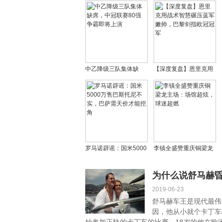
中乙降级三队集体缺
【深度复盘】恩里克用
席，中冠联赛80强争霸
战术智慧碾压蓝军嫩
即将上演
帅，巴黎剑指欧冠冠军
罗马诺辟谣：国米5000
李镇全盛赞重庆铜梁龙
万售巴斯托尼不实，巴
主场：场馆超炫，球迷
萨需天价才能挖角
超燃
为什么说舒马赫
2019-06-23
舒马赫车王是现代最伟
因，他从小就个卡丁车