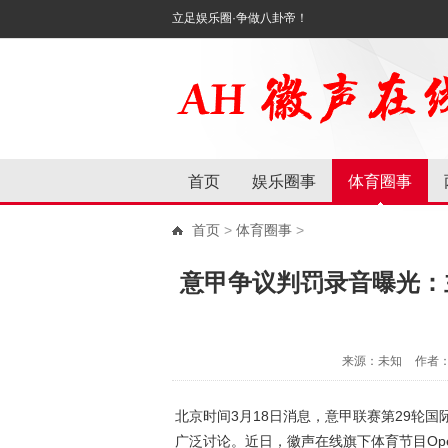
立足娱乐圈·争做八卦帝！
首页
娱乐圈事
体育圈事
首页
>
体育圈事
>
意甲争议判罚录音曝光：
来源：未知
作者
北京时间3月18日消息，意甲联赛第29轮
广泛讨论。近日，徽声在线旗下体育节目Ope