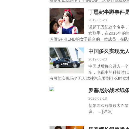
始参加正轨的卡丁车的比赛，18岁的他在欧洲
细]
丁恩妃半蹲事件
2019-06-23
说起丁恩妃这个名字，
女歌手，在2015年
叫做GFRIEND的女子组合的一位成员，在
中国多久实现无
2019-06-23
中国以后将会进入一个
车，电视中的科技时代
有可能实现吗？无人驾驶汽车要到什么时候才
罗塞尼尔战术纸
2026-03-18
切尔西欧冠惨败大巴黎
议。 ...
[详细]