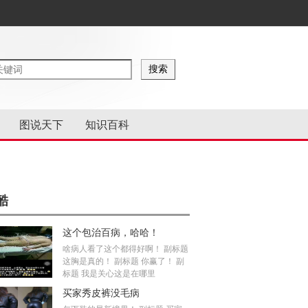
图说天下
知识百科
酷
这个包治百病，哈哈！
啥病人看了这个都得好啊！ 副标题
这胸是真的！ 副标题 你赢了！ 副
标题 我是关心这是在哪里
买家秀皮裤没毛病