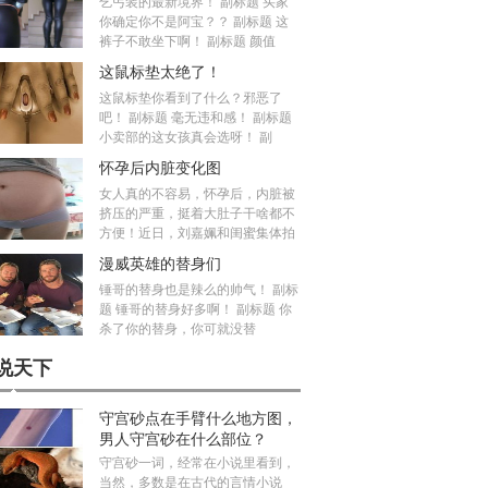
乞丐装的最新境界！ 副标题 买家
你确定你不是阿宝？？ 副标题 这
裤子不敢坐下啊！ 副标题 颜值
这鼠标垫太绝了！
这鼠标垫你看到了什么？邪恶了
吧！ 副标题 毫无违和感！ 副标题
小卖部的这女孩真会选呀！ 副
怀孕后内脏变化图
女人真的不容易，怀孕后，内脏被
挤压的严重，挺着大肚子干啥都不
方便！近日，刘嘉姵和闺蜜集体拍
漫威英雄的替身们
锤哥的替身也是辣么的帅气！ 副标
题 锤哥的替身好多啊！ 副标题 你
杀了你的替身，你可就没替
说天下
守宫砂点在手臂什么地方图，
男人守宫砂在什么部位？
守宫砂一词，经常在小说里看到，
当然，多数是在古代的言情小说