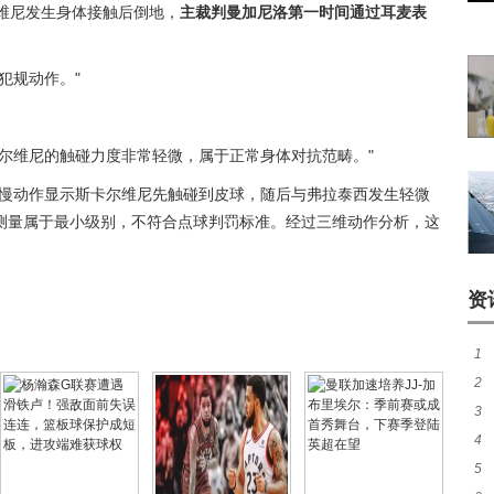
维尼发生身体接触后倒地，
主裁判曼加尼洛第一时间通过耳麦表
犯规动作。"
卡尔维尼的触碰力度非常轻微，属于正常身体对抗范畴。"
"慢动作显示斯卡尔维尼先触碰到皮球，随后与弗拉泰西发生轻微
测量属于最小级别，不符合点球判罚标准。经过三维动作分析，这
资
1
2
成
3
盘
4
路
5
待