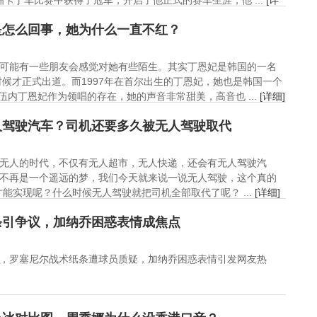
卡丁车比赛中获得了冠军，开启了他正式的赛车生涯，他 ...
[详
是怎么回事，她为什么一直不红？
可能有一些朋友会感觉对她有些陌生。其实丁恩妃是韩国的一名
的时候才正式出道。而1997年在首尔出生的丁恩妃，她也是韩国一个
队伍内丁恩妃作为领唱的存在，她的声音非常甜美，高音也 ...
[详细]
人驾驶汽车？司机还要多久被无人驾驶取代
无人的时代，不仅有无人超市，无人快递，还会有无人驾驶汽
不再是一个遥远的梦，我们今天就来说一说无人驾驶，这个真的
能实现呢？什么时候无人驾驶就把司机全部取代了呢？ ...
[详细]
条引争议，加纳乔困惑表情成焦点
，罗塞尼尔战术纸条遭球员质疑，加纳乔困惑表情引发网友热