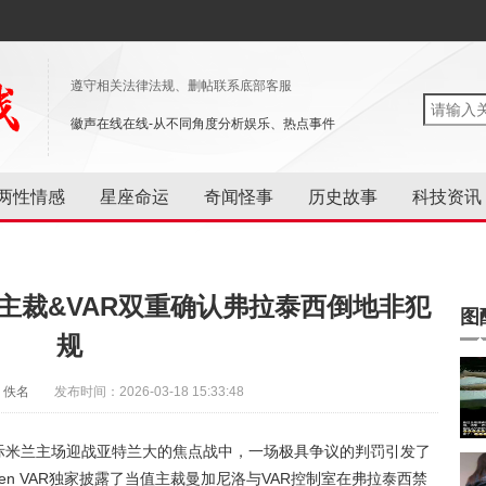
遵守相关法律法规、删帖联系底部客服
徽声在线在线-从不同角度分析娱乐、热点事件
两性情感
星座命运
奇闻怪事
历史故事
科技资讯
主裁&VAR双重确认弗拉泰西倒地非犯
图
规
：佚名
发布时间：2026-03-18 15:33:48
国际米兰主场迎战亚特兰大的焦点战中，一场极具争议的判罚引发了
n VAR独家披露了当值主裁曼加尼洛与VAR控制室在弗拉泰西禁