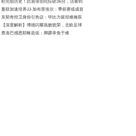
杜伦创历史！比肩张伯伦狂砍36分，活塞剑
，此乃非洲足球之耻
曼联加速培养JJ-加布里埃尔：季前赛或成首
50胜冲击东部霸主！
东契奇控卫身份引热议：毕比力挺却难掩双
舞台，下赛季登陆英超在望
【深度解析】博德闪耀虽败犹荣，北欧足球
卫本质？
查洛巴感恩耶稣庇佑：脚踝幸免于难
势力未来可期