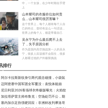
中，一个女孩，在少年时期在手臂
上
山本耀司的衣服价位如何贵
么，山本耀司很厉害嘛？
这个世界上，每个人都有每个人自
己的特点，曾经有这么一句话说，
世界上的每个人，都是带着自己
吴永宁为什么最后爬不上去
了，失手原因分析
作为是国内高空挑战第一人的吴永
宁，很多人应该都不会陌生，很多
人都看过他的户外极限挑战
讯排行
阿尔卡拉斯新纹身引两代观念碰撞，小袋鼠
迈阿密赛中国军团全军覆没：袁悦体能崩
荣耀新印记
尼日利亚2026客场球衣终极版曝光：火焰纹
，布云朝克特错失历史会师
加拉塔萨雷主帅布鲁克：空场处罚不公，期
引爆收藏热潮
塞内加尔足协强硬回应：非洲杯改判摩洛哥
安菲尔德创造奇迹