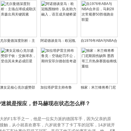
尤尔曼德深度剖析：主
阿诺德谈皇马：欧冠氛
自1976年ABA与NBA合
场点球或成勒沃库森出
围独特，队友助力融
并后，马刺28次常规赛
局关键因素
入，语言成关键桥梁
50胜领跑全联盟
澳女足核心克尔盛赞邵
加拉塔萨雷主帅布鲁
独家：米兰锋将希门尼
子钦：交换球衣，坚信
克：空场处罚不公，期
斯因伤缺阵 墨西哥三月
其未来必成巨星
待安菲尔德创造奇迹
热身赛面临锋线重组
昏迷就是报应，舒马赫现在状态怎么样？
大的F1车手之一，他是一位实力派的德国车手，因为父亲的原
接触，从小就喜欢赛车，六岁就拿下了卡丁车的冠军，14岁就开