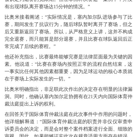
有出现球队离开赛场达15分钟的情况。”
比奥米接着阐述：“实际情况是，塞内加尔队进场参与了比
赛，期间发生了抗议行为，随后球队暂时离开了赛场，但之
后又重新返回了赛场。所以，从严格意义上讲，这并不构成
完全退赛，而只能算是部分退赛，并且比赛在球队返回后正
常完成了后续的赛程。”
他还补充指出，比赛最终能够完赛是法律层面最为关键的因
素。他说道：“比赛在赛场内按照正常的流程自然结束，这
一事实比任何其他因素都重要，因为足球运动的核心本质就
在于赛场上实际发生的一切。”
比奥米明确指出，非足联此次作出的决定存在明显的法律漏
洞。同时，他确认塞内加尔足协拥有在21天内向国际体育仲
裁法庭提出上诉的权利。
在回答关于国际体育仲裁法庭在此次事件中作用的问题时，
他详细解释道：“国际体育仲裁法庭的职责并非仅仅审查申
诉委员会的决定，而是会对整个案件档案进行全面、细致的
审视。因此，如果能够证实此次在规章适用方面存在错误，