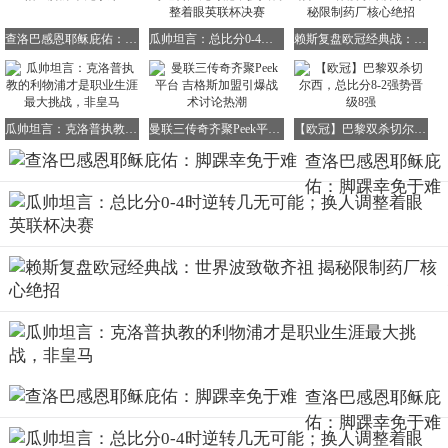
查洛巴感恩耶稣庇佑：脚踝幸免于难
瓜帅坦言：总比分0-4时逆转几无可能；换人调整着眼英联杯决赛
赖斯复盘欧冠经典战：世界波致敬齐祖 揭秘限制药厂核心绝招
瓜帅坦言：克洛普执教的利物浦才是职业生涯最大挑战，非皇马
曼联三传奇齐聚Peek平台 吉格斯加盟引爆战术讨论热潮
【欧冠】巴黎双杀切尔西，总比分8-2强势晋级8强
查洛巴感恩耶稣庇
佑：脚踝幸免于难
查洛巴感恩耶稣庇
佑：脚踝幸免于难