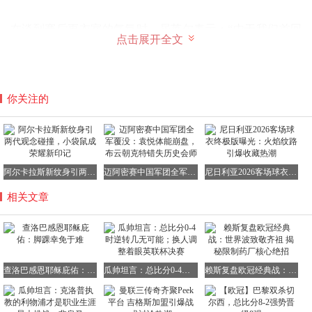
在谈到赛后更衣室的气氛时，居莱尔表示：“由于我们首回
点击展开全文
合3比0领先，再加上对方早早吃到红牌，这场比赛相对来说
轻松一些。我们整体上很好地掌控了比赛，无论是控球还是
防守都做得相当出色。虽然有一段时间我们把球权交给了对
手，但也没有给他们太多机会。全队都在按照教练的要求执
你关注的
行战术，无论是压迫还是进攻组织方面，都完成得相当不
错。所以我对这场比赛非常满意，也感到非常开心。”
【独家观赛体验，尽在咪咕平台】
阿尔卡拉斯新纹身引两代观念碰撞，小袋鼠成荣耀新印记
迈阿密赛中国军团全军覆没：袁悦体能崩盘，布云朝克特错失历史会师
尼日利亚2026客场球衣终极版曝光：火焰纹路引爆收藏热潮
相关文章
查洛巴感恩耶稣庇佑：脚踝幸免于难
瓜帅坦言：总比分0-4时逆转几无可能；换人调整着眼英联杯决赛
赖斯复盘欧冠经典战：世界波致敬齐祖 揭秘限制药厂核心绝招