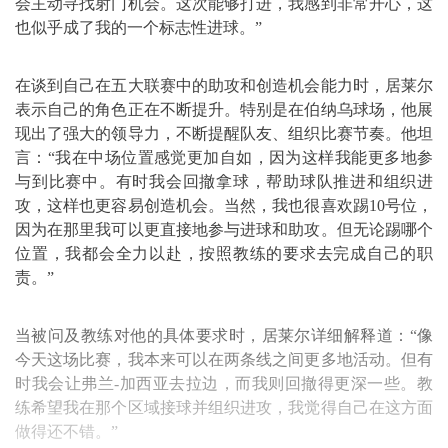
会主动寻找射门机会。这次能够打进，我感到非常开心，这
也似乎成了我的一个标志性进球。”
在谈到自己在五大联赛中的助攻和创造机会能力时，居莱尔
表示自己的角色正在不断提升。特别是在伯纳乌球场，他展
现出了强大的领导力，不断提醒队友、组织比赛节奏。他坦
言：“我在中场位置感觉更加自如，因为这样我能更多地参
与到比赛中。有时我会回撤拿球，帮助球队推进和组织进
攻，这样也更容易创造机会。当然，我也很喜欢踢10号位，
因为在那里我可以更直接地参与进球和助攻。但无论踢哪个
位置，我都会全力以赴，按照教练的要求去完成自己的职
责。”
当被问及教练对他的具体要求时，居莱尔详细解释道：“像
今天这场比赛，我本来可以在两条线之间更多地活动。但有
时我会让弗兰-加西亚去拉边，而我则回撤得更深一些。教
练希望我在那个区域接球并组织进攻，我觉得自己在这方面
做得还不错。”