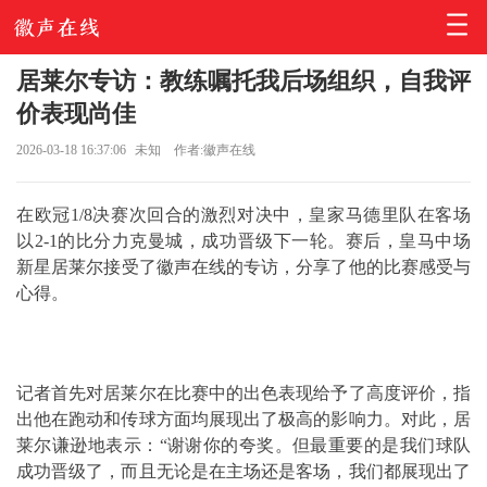
居莱尔专访：教练嘱托我后场组织，自我评
价表现尚佳
2026-03-18 16:37:06
未知
作者:徽声在线
在欧冠1/8决赛次回合的激烈对决中，皇家马德里队在客场
以2-1的比分力克曼城，成功晋级下一轮。赛后，皇马中场
新星
居莱尔
接受了徽声在线的专访，分享了他的比赛感受与
心得。
记者首先对居莱尔在比赛中的出色表现给予了高度评价，指
出他在跑动和传球方面均展现出了极高的影响力。对此，居
莱尔谦逊地表示：“谢谢你的夸奖。但最重要的是我们球队
成功晋级了，而且无论是在主场还是客场，我们都展现出了