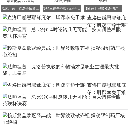
瓜帅坦言：克洛普执教的利物浦才是职业生涯最大挑战，非皇马
曼联三传奇齐聚Peek平台 吉格斯加盟引爆战术讨论热潮
【欧冠】巴黎双杀切尔西，总比分8-2强势晋级8强
查洛巴感恩耶稣庇
据说范志毅在上海的《东方巴黎》有一套住宅，那是一处两
佑：脚踝幸免于难
套通户的房子，就是购买的是两套相连的房子，打通以扩大
面积，大约280平米，就850多万吧，真是豪。还有在这之前
据说范志毅就已经有两套房子，可能住的不喜欢，就又买房
子了，
查洛巴感恩耶稣庇
佑：脚踝幸免于难