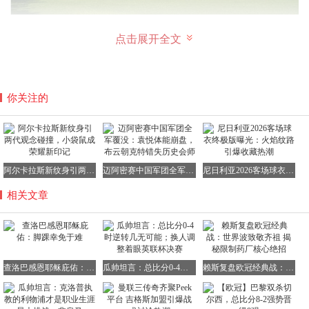
点击展开全文
要说上海的房价，对于我们这些穷屌来说就是天价，穷其一
生怕是买不来一个厕所的，但是对于范志毅这样的职业运动
员来说，他们的薪资是很高的，买几套上海豪宅还是不在话
你关注的
下的。
阿尔卡拉斯新纹身引两代观念碰撞，小袋鼠成荣耀新印记
迈阿密赛中国军团全军覆没：袁悦体能崩盘，布云朝克特错失历史会师
尼日利亚2026客场球衣终极版曝光：火焰纹路引爆收藏热潮
相关文章
查洛巴感恩耶稣庇佑：脚踝幸免于难
瓜帅坦言：总比分0-4时逆转几无可能；换人调整着眼英联杯决赛
赖斯复盘欧冠经典战：世界波致敬齐祖 揭秘限制药厂核心绝招