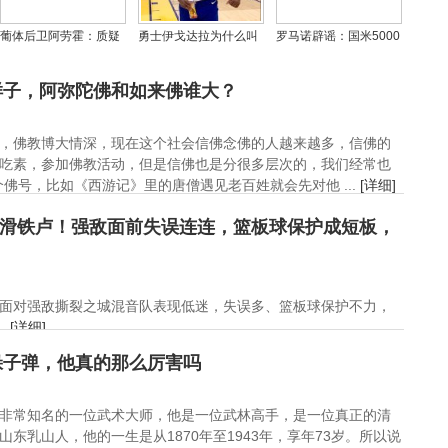
葡体后卫阿劳霍：质疑
勇士伊戈达拉为什么叫
罗马诺辟谣：国米5000
声中我们逆袭成功，欧
小AI、李文、一哥，他
万售巴斯托尼不实，巴
冠进球献给家人
和格林长的很像对比照
萨需天价才能挖角
样子，阿弥陀佛和如来佛谁大？
，佛教博大情深，现在这个社会信佛念佛的人越来越多，信佛的
吃素，参加佛教活动，但是信佛也是分很多层次的，我们经常也
佛号，比如《西游记》里的唐僧遇见老百姓就会先对他 ...
[详细]
遇滑铁卢！强敌面前失误连连，篮板球保护成短板，
瀚森面对强敌撕裂之城混音队表现低迷，失误多、篮板球保护不力，
.
[详细]
躲子弹，他真的那么厉害吗
非常知名的一位武术大师，他是一位武林高手，是一位真正的清
东乳山人，他的一生是从1870年至1943年，享年73岁。所以说