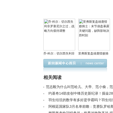
乔-科尔：切尔西失利非
里弗斯复盘雄鹿惜败骑
罗塞尼尔之过，战略方
士：末节崩盘暴露关键
向亟待调整
问题，缺阵影响决胜时
刻
相关阅读
范志毅为什么叫范哈儿、大帝、范小偷，范
感情回顾< /a>
约基奇14助攻创中锋历史新纪录！掘金28
人升至西部第五< /a>
羽生结弦的数学有多好是学霸吗？羽生结
凌事件回顾< /a>
阿根廷国家队3月名单前瞻：竞赛队罗哈