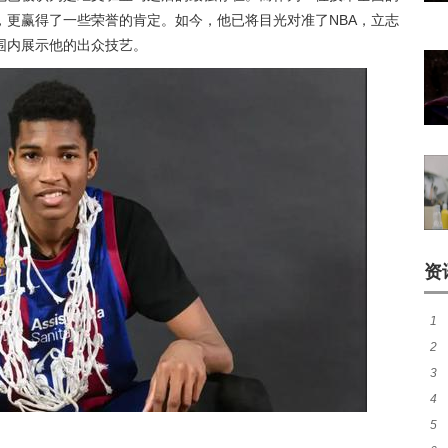
，更赢得了一些荣誉的肯定。如今，他已将目光对准了NBA，立志
围内展示他的出众技艺。
资
1
2
成
3
盘
4
路
5
待