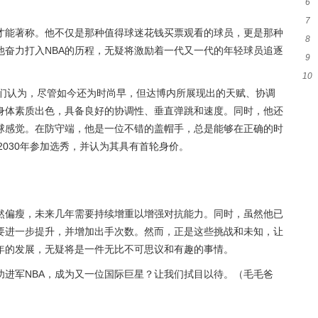
6
胜
7
指
才能著称。他不仅是那种值得球迷花钱买票观看的球员，更是那种
8
秀
他奋力打入NBA的历程，无疑将激励着一代又一代的年轻球员追逐
9
能
10
新
待。他们认为，尽管如今还为时尚早，但达博内所展现出的天赋、协调
身体素质出色，具备良好的协调性、垂直弹跳和速度。同时，他还
球感觉。在防守端，他是一位不错的盖帽手，总是能够在正确的时
将在2030年参加选秀，并认为其具有首轮身价。
然偏瘦，未来几年需要持续增重以增强对抗能力。同时，虽然他已
要进一步提升，并增加出手次数。然而，正是这些挑战和未知，让
年的发展，无疑将是一件无比不可思议和有趣的事情。
功进军NBA，成为又一位国际巨星？让我们拭目以待。（毛毛爸