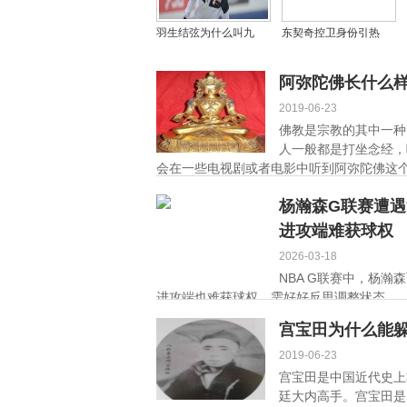
羽生结弦为什么叫九
东契奇控卫身份引热
儿、柚子？羽生结弦不
议：毕比力挺却难掩双
敢碰女生是怎么回事
能卫本质？
阿弥陀佛长什么
2019-06-23
佛教是宗教的其中一种
人一般都是打坐念经，
会在一些电视剧或者电影中听到阿弥陀佛这个
杨瀚森G联赛遭
进攻端难获球权
2026-03-18
NBA G联赛中，杨
进攻端也难获球权，需好好反思调整状态。 ..
宫宝田为什么能
2019-06-23
宫宝田是中国近代史上
廷大内高手。宫宝田是山