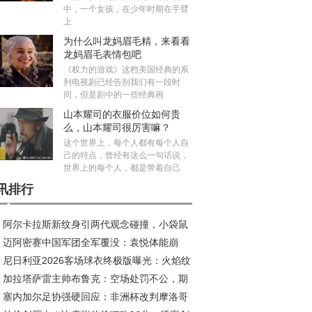
中，一个女孩，在少年时期在手臂
上
为什么叫龙妈眉毛精，来看看
龙妈眉毛表情包吧
《权力的游戏》这档美国经典的系
列电视剧已经告别我们有一段时
间，但是剧中的一些经典画
山本耀司的衣服价位如何贵
么，山本耀司很厉害嘛？
这个世界上，每个人都有每个人自
己的特点，曾经有这么一句话说，
世界上的每个人，都是带着自己
讯排行
阿尔卡拉斯新纹身引两代观念碰撞，小袋鼠
迈阿密赛中国军团全军覆没：袁悦体能崩
荣耀新印记
尼日利亚2026客场球衣终极版曝光：火焰纹
，布云朝克特错失历史会师
加拉塔萨雷主帅布鲁克：空场处罚不公，期
引爆收藏热潮
塞内加尔足协强硬回应：非洲杯改判摩洛哥
安菲尔德创造奇迹