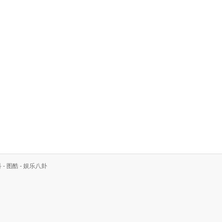
科
-
图酷
-
娱乐八卦