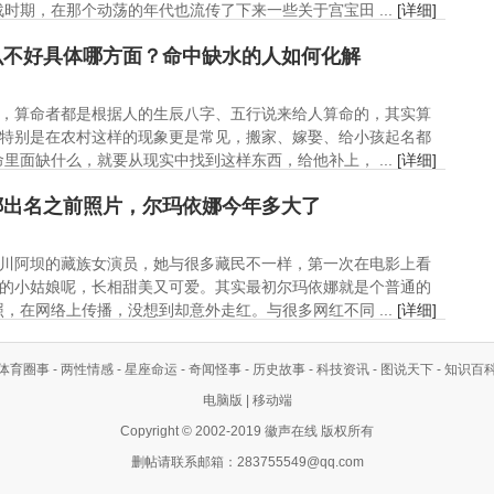
时期，在那个动荡的年代也流传了下来一些关于宫宝田 ...
[详细]
么不好具体哪方面？命中缺水的人如何化解
，算命者都是根据人的生辰八字、五行说来给人算命的，其实算
特别是在农村这样的现象更是常见，搬家、嫁娶、给小孩起名都
里面缺什么，就要从现实中找到这样东西，给他补上， ...
[详细]
娜出名之前照片，尔玛依娜今年多大了
川阿坝的藏族女演员，她与很多藏民不一样，第一次在电影上看
的小姑娘呢，长相甜美又可爱。其实最初尔玛依娜就是个普通的
，在网络上传播，没想到却意外走红。与很多网红不同 ...
[详细]
体育圈事
-
两性情感
-
星座命运
-
奇闻怪事
-
历史故事
-
科技资讯
-
图说天下
-
知识百
电脑版
|
移动端
Copyright © 2002-2019 徽声在线 版权所有
删帖请联系邮箱：
283755549@qq.com