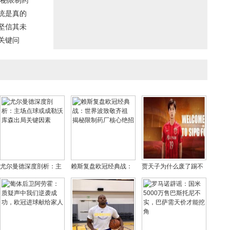
揭秘限制药
统是真的
坚信其未
关键问
尤尔曼德深度剖析：主
赖斯复盘欧冠经典战：
贾天子为什么废了踢不
场点球或成勒沃库森出
世界波致敬齐祖 揭秘限
上球，当年贾天子超牛
局关键因素
制药厂核心绝招
35米任意球视频来了！