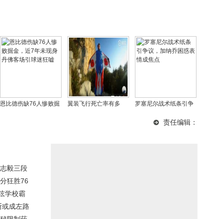
恩比德伤缺76人惨败掘
翼装飞行死亡率有多
罗塞尼尔战术纸条引争
金，近7年未现身丹佛客
高，翼装飞行风险这么
议，加纳乔困惑表情成
责任编辑：
场引球迷狂嘘
大为什么不被禁止
焦点
志毅三段
分狂胜76
弦学校霸
斯或成左路