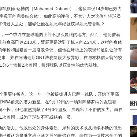
德-达博内（Mohamed Dabone），这位年仅14岁却已效力
字母哥的完美结合体”。如此高的评价，不禁让人对这位年轻球员
有何过人之处，能够让他在如此年纪就获得如此赞誉呢？
纳法索，一个或许在篮球地图上并不那么显眼的地方。然而，他凭借着
身高已达2.10米，臂展更是达到了惊人的2.24米，这样的身体
的年龄和国籍曾一度引发争议，但他在球场上的表现却足以让所有
赛事，并在阿迪达斯GNT决赛阶段大放异彩。在与柏林信天翁的较
21分6个篮板2次盖帽，带领球队以压倒性的优势获胜。
一个重要转折点。这一年，他被提拔进入巴萨一线队，开始了更高
NBA前景的潜力新星。在9月12日的一场对阵赫罗纳的友谊赛
图
间不长，但他依然贡献了4分3个篮板，展现出了不俗的实力。而在
1.1次盖帽，成为了球队不可或缺的一员。
新的活力。他以出众的身体素质、犀利的技术以及持续不断的做出
他已被认为是继文班亚马之后的最强存在。而作为一位技术全面的