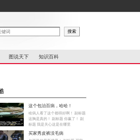
图说天下
知识百科
酷
这个包治百病，哈哈！
啥病人看了这个都得好啊！ 副标题
这胸是真的！ 副标题 你赢了！ 副
标题 我是关心这是在哪里
买家秀皮裤没毛病