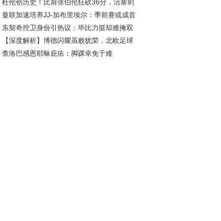
杜伦创历史！比肩张伯伦狂砍36分，活塞剑
，此乃非洲足球之耻
曼联加速培养JJ-加布里埃尔：季前赛或成首
50胜冲击东部霸主！
东契奇控卫身份引热议：毕比力挺却难掩双
舞台，下赛季登陆英超在望
【深度解析】博德闪耀虽败犹荣，北欧足球
卫本质？
查洛巴感恩耶稣庇佑：脚踝幸免于难
势力未来可期