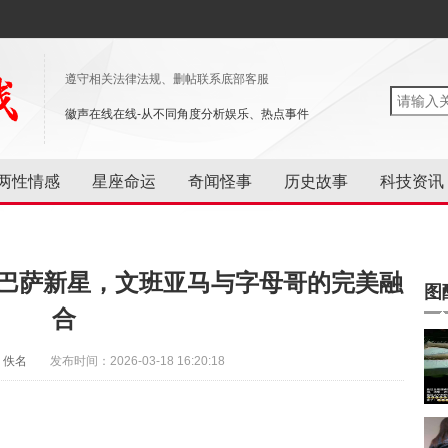
遵守相关法律法规、删帖联系底部客服
徽声在线在线-从不同角度分析娱乐、热点事件
两性情感
星座命运
奇闻怪事
历史故事
科技资讯
0米巴萨新星，文班亚马与字母哥的完美融
图
合
：佚名
发布时间：2026-03-18 16:20:18