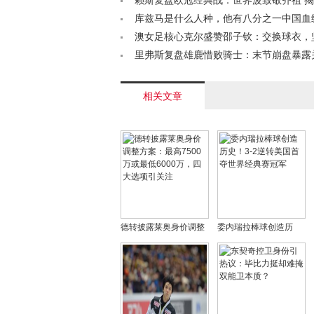
新选择< /a>
赖斯复盘欧冠经典战：世界波致敬齐祖 
厂核心绝招< /a>
库兹马是什么人种，他有八分之一中国血
吗< /a>
澳女足核心克尔盛赞邵子钦：交换球衣，
来必成巨星< /a>
里弗斯复盘雄鹿惜败骑士：末节崩盘暴露
题，缺阵影响决胜时刻< /a>
相关文章
德转披露莱奥身价调整
委内瑞拉棒球创造历
方案：最高7500万或最
史！3-2逆转美国首夺世
低6000万，四大选项引
界经典赛冠军
关注