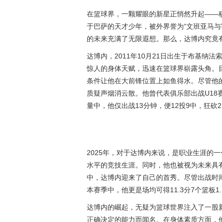
在篮球界，一颗耀眼的新星正悄然升起——穆罕默
于巴萨的天才少年，被外界誉为“
文班亚马
与
的未来充满了无限遐想。那么，达博内究竟
达博内，2011年10月21日出生于布基
惊人的身体天赋，迅速在篮球界崭露头角。目前
条件让他在大前锋位置上如鱼得水。尽管他
质疑声烟消云散。他曾代表俱乐部出战U18
量中，他仅出战13分钟，便12投9中，狂砍
2025年，对于达博内来说，是职业生涯的
水平的竞技生涯。同时，他也被视为未来具有
中，达博内迎来了自己的首秀。尽管出战时
本赛季中，他更是场均可得11.3分7个篮板
达博内的崛起，无疑为篮球世界注入了一股
正确决定的能力而闻名。在身体素质方面，