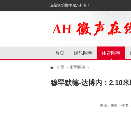
立足娱乐圈·争做八卦帝！
首页
娱乐圈事
体育圈事
首页
>
体育圈事
>
穆罕默德-达博内：2.1
来源：未知
作者