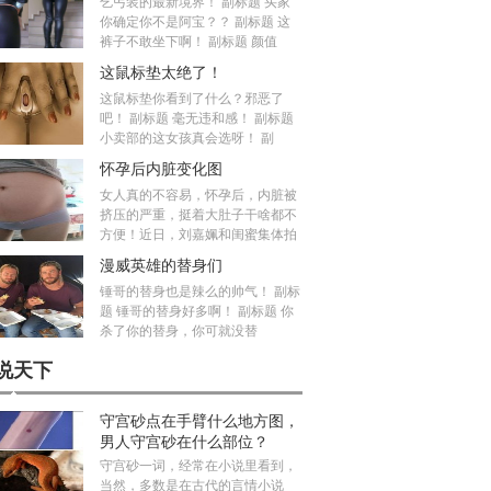
乞丐装的最新境界！ 副标题 买家
你确定你不是阿宝？？ 副标题 这
裤子不敢坐下啊！ 副标题 颜值
这鼠标垫太绝了！
这鼠标垫你看到了什么？邪恶了
吧！ 副标题 毫无违和感！ 副标题
小卖部的这女孩真会选呀！ 副
怀孕后内脏变化图
女人真的不容易，怀孕后，内脏被
挤压的严重，挺着大肚子干啥都不
方便！近日，刘嘉姵和闺蜜集体拍
漫威英雄的替身们
锤哥的替身也是辣么的帅气！ 副标
题 锤哥的替身好多啊！ 副标题 你
杀了你的替身，你可就没替
说天下
守宫砂点在手臂什么地方图，
男人守宫砂在什么部位？
守宫砂一词，经常在小说里看到，
当然，多数是在古代的言情小说