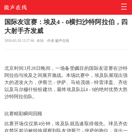
国际友谊赛：埃及4 - 0横扫沙特阿拉伯，四
大射手齐发威
2026-03-28 13:27:46
未知
作者:徽声在线
北京时间3月28日晚间，一场备受瞩目的国际友谊赛在沙特
阿拉伯与埃及之间展开激战。本场比赛中，埃及队展现出强
大的进攻火力，伊斯兰 - 伊萨、马哈茂德 - 特雷泽盖、齐佐
以及马尔穆什纷纷建功，最终埃及队以4 - 0的绝对优势大胜
沙特阿拉伯队。
比赛精彩瞬间回顾
比赛开场仅仅第4分钟，埃及队就迅速取得领先。球员齐佐
在禁区前沿敏锐地观察到队友伊斯兰 - 伊萨的跑位，送出一