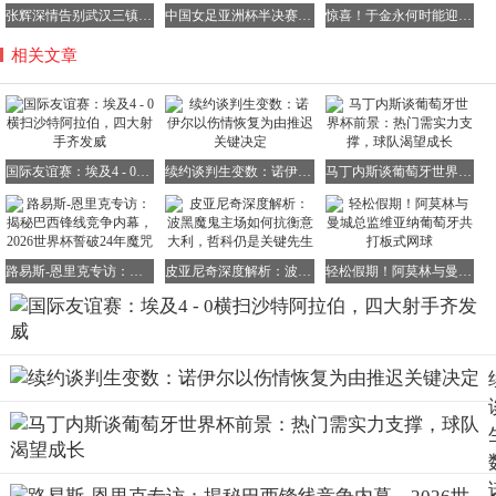
张辉深情告别武汉三镇：感恩相遇，共筑辉煌旅程
中国女足亚洲杯半决赛失利无缘决赛 媒体人热议米利西奇去留
惊喜！于金永何时能迎来泰山队本赛季首秀？或成王大雷理想接班人
相关文章
国际友谊赛：埃及4 - 0横扫沙特阿拉伯，四大射手齐发威
续约谈判生变数：诺伊尔以伤情恢复为由推迟关键决定
马丁内斯谈葡萄牙世界杯前景：热门需实力支撑，球队渴望成长
路易斯-恩里克专访：揭秘巴西锋线竞争内幕，2026世界杯誓破24年魔咒
皮亚尼奇深度解析：波黑魔鬼主场如何抗衡意大利，哲科仍是关键先生
轻松假期！阿莫林与曼城总监维亚纳葡萄牙共打板式网球