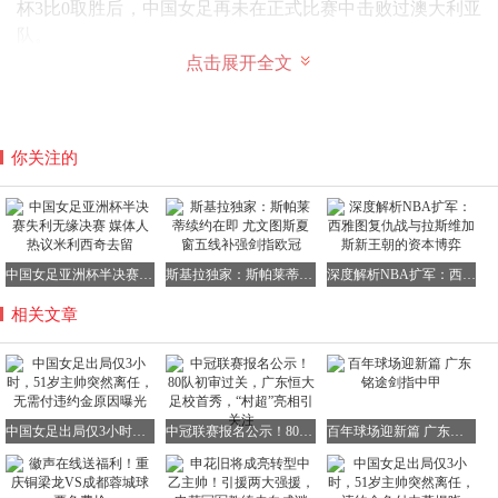
杯3比0取胜后，中国女足再未在正式比赛中击败过澳大利亚
队。
点击展开全文
十三年零三个月间，双方共交锋十一场，中国队战绩为四平
你关注的
七负。这种长期未能突破的心理壁垒，如同潜伏于更衣室角
落的无声压力源，在每次相遇前悄然弥漫开来。
正因如此，赛前多数专业机构与资深评论员对中国队晋级前
景持保守态度，其判断依据正是实力对比的客观差距、近十
中国女足亚洲杯半决赛失利无缘决赛 媒体人热议米利西奇去留
斯基拉独家：斯帕莱蒂续约在即 尤文图斯夏窗五线补强剑指欧冠
深度解析NBA扩军：西雅图复仇战与拉斯维加斯新王朝的资本博弈
年交锋的持续低迷，以及本次体能储备的结构性劣势。
相关文章
值得一提的是，本场比赛的指挥者米利西奇，身份颇具象征
意味——他出生于悉尼，成长于珀斯，是地道的澳大利亚
中国女足出局仅3小时，51岁主帅突然离任，无需付违约金原因曝光
中冠联赛报名公示！80队初审过关，广东恒大足校首秀，“村超”亮相引关注
百年球场迎新篇 广东铭途剑指中甲
人。