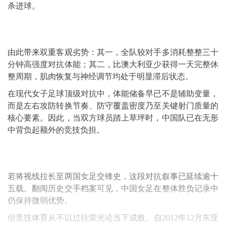
杀进球。
由此带来双重客观劣势：其一，全队较对手多消耗整整三十
分钟高强度对抗体能；其二，比澳大利亚少获得一天完整休
整周期，肌肉恢复与神经调节均处于明显滞后状态。
在现代女子足球顶级对抗中，体能储备早已不是辅助变量，
而是左右攻防转换节奏、防守覆盖密度乃至关键射门质量的
核心要素。因此，当双方球员踏上草坪时，中国队已在无形
中背负起额外的竞技负担。
若将视线拉长至两国女足交锋史，这段对抗叙事已延续逾十
五载。翻阅历史交手档案可见，中国女足在整体胜负记录中
仍保持微弱优势。
但竞技体育从不以过往荣光论当下成败。自2012年12月东亚