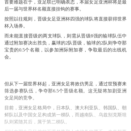
首要难题在于，亚足联已明确表态，本届女足亚洲杯将是最
后一届与世界杯名额直接挂钩的赛事。
按照以往规则，晋级女足亚洲杯四强的球队将直接获得世界
杯入场券。
而未能直接晋级的两支球队，则需从晋级8强的输球队伍中
通过附加赛决出胜负，赢球的2队晋级，输球的2队则争夺那
宝贵的0.5个名额，以参加洲际附加赛，争取最后的出线机
会。
但从下一届世界杯起，亚洲女足将效仿男足，通过世预赛来
筛选参赛队伍，争夺那6.5个晋级名额。这无疑将加剧亚洲
女足间的竞争。
目前，亚洲女足格局中，日本队、澳大利亚队、韩国队、朝
鲜队以及中国女足构成第一梯队，而越南队、乌兹别克斯坦
队则紧随其后，属于第二梯队。