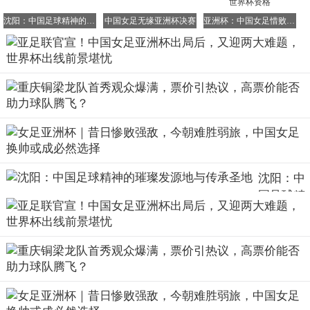
杀入禁区射门或搏点球，而是突然刹车，错失了绝佳的得分
沈阳：中国足球精神的璀璨发源地与传承圣地
中国女足无缘亚洲杯决赛
亚洲杯：中国女足惜败澳大利亚，虽败犹荣获世界杯资格
机会。这背后折射出的，其实是球员在球商和决策能力上的
欠缺。
遗憾的是，据媒体最新爆料，米利西奇最终还是选择了离
任，且足协无需支付违约金。这一变动无疑将对中国女足的
世界杯征程产生深远影响。
一方面，足协此时更换主帅，留给新帅的备战时间极为有
限，总共也就只有3-4次集训和备战的机会。
沈阳：中
国足球精
另一方面，新教练对球员的了解需要从零开始，这无疑将增
神的璀璨
加中国女足在世界杯上的出线难度，让她们的前景更加堪
发源地与
忧。
传承圣地