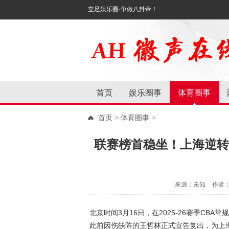
立足娱乐圈·争做八卦帝！
首页
娱乐圈事
体育圈事
首页
>
体育圈事
>
联赛榜首稳坐！上海逆转
来源：未知
作者
北京时间3月16日，在2025-26赛季C
此前因伤缺阵的
王哲林
正式宣告复出，为上