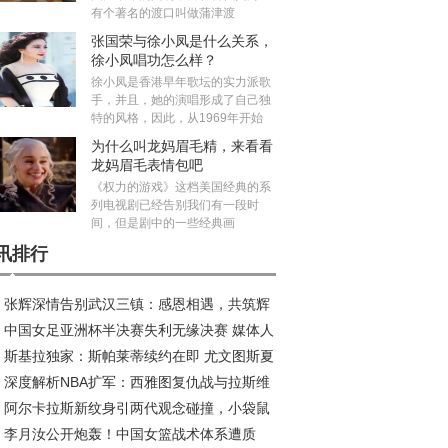
有个著名的渡口叫做蒲津渡
张国荣与徐小凤是什么关系，
徐小凤唱功怎么样？
徐小凤是香港早年歌坛的实力派歌
手，并且，她的演唱形成了自己独
特的风格，因此，从1969年开始
为什么叫龙妈眉毛精，来看看
龙妈眉毛表情包吧
《权力的游戏》这档美国经典的系
列电视剧已经告别我们有一段时
间，但是剧中的一些经典画
讯排行
张辉深情告别武汉三镇：感恩相遇，共筑辉
中国女足亚洲杯半决赛失利无缘决赛 媒体人
旅程
斯基拉独家：斯帕莱蒂续约在即 尤文图斯夏
议米利西奇去留
深度解析NBA扩军：西雅图复仇战与拉斯维
五线补强剑指欧冠
阿尔卡拉斯新纹身引两代观念碰撞，小袋鼠
斯新王朝的资本博弈
李月汝公开炮轰！中国女篮战术体系遭质
荣耀新印记