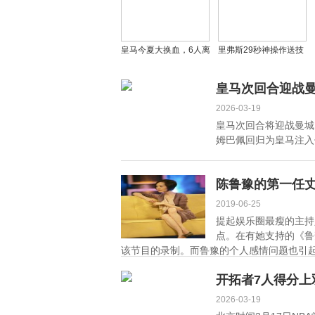
皇马今夏大换血，6人离
里弗斯29秒神操作送技
队名单揭晓！阿诺德或
犯！雄鹿球迷集体呼
迎职业生涯新篇章
吁：赶紧下课吧！
皇马次回合迎战
2026-03-19
皇马次回合将迎战曼城
姆巴佩回归为皇马注入信
陈鲁豫的第一任
2019-06-25
提起娱乐圈最瘦的主持
点。在有她支持的《鲁
该节目的录制。而鲁豫的个人感情问题也引起
开拓者7人得分上
2026-03-19