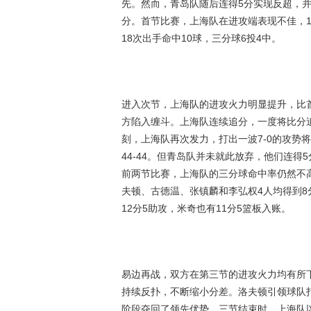
先。然而，青岛队随后连得5分实现反超，并逐
分。首节比赛，上海队在进攻端表现不佳，1
18次出手命中10球，三分球6投4中。
进入次节，上海队的进攻火力明显提升，比首
方陷入缠斗。上海队连续追分，一度将比分追
刻，上海队再次发力，打出一波7-0的攻势
44-44。但青岛队并未就此放弃，他们连得
前两节比赛，上海队的三分球命中率仍然不高
夫顿、
古德温
、张镇麟和李弘权4人均得到
12分5助攻，米奇也有11分5篮板入账。
易边再战，双方在第三节的进攻火力均有所
持续反扑，不断缩小分差。洛夫顿引领球队
阶段夺回了领先优势。三节结束时，上海队以