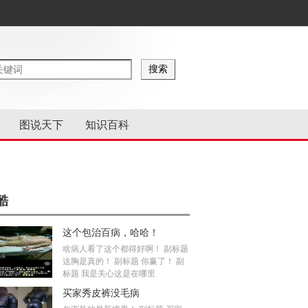
图说天下
知识百科
酷
这个包治百病，哈哈！
啥病人看了这个都得好啊！ 副标题
这胸是真的！ 副标题 你赢了！ 副
标题 我是关心这是在哪里
买家秀皮裤没毛病