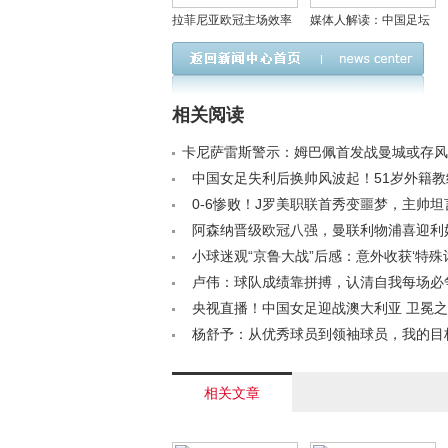
拉菲尼亚欧冠主场效率
媒体人解读：中国足坛
惊人，巴萨队史仅次梅
唯一国家德比，为何是
西成焦点
国安vs申花？
相关阅读
卡尼萨雷斯警示：姆巴佩首发战曼城或存风
谨慎使用< /a>
中国女足失利后换帅风波起！51岁外籍教
任，水庆霞回归呼声高< /a>
0-6惨败！J罗美职联首秀变噩梦，主帅
太糟心< /a>
阿森纳晋级欧冠八强，曼联利物浦喜迎利
第五欧冠席位稳了< /a>
小球迷观“京鲁大战”后感：意外收获‘特殊
思< /a>
卢伟：球队成绩靠拼搏，认清自我每场必
男篮积分榜居首< /a>
央视直播！中国女足迎战澳大利亚 卫冕
王霜缺阵引关注< /a>
杨舒予：从优秀球员到领袖球员，我的目
此< /a>
相关文章