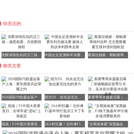
你关注的
张辉深情告别武汉三镇：感恩相遇，共筑辉煌旅程
中国女足亚洲杯半决赛失利无缘决赛 媒体人热议米利西奇去留
斯基拉独家：斯帕莱蒂续约在即 尤文图斯夏窗五线补强剑指欧冠
相关文章
2026国际汽联盛会落户上海：赛车精英共赴荣耀之约
因为TA，你永远无法低估麦克拉伦的潜力
新赛季周末盛宴启幕｜张德顺婚后首秀引关注，吴冰首尔赛道冲击新高度
现场｜F1中国大奖赛首日，全球车迷“进站”上海嘉定
24小时狂飙！北外滩F1嘉年华打造滨江卡丁车新地标
“文商旅体展”深度融合，F1格子旗嘉年华引领全域消费新风尚
20