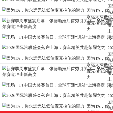
国
因为TA，你
汽
永远无法低估
盛
麦克拉伦的潜
落
力
上
现
海
｜F
赛
20
中
精
国
大
共
因为TA，你
汽
赛
荣
永远无法低估
盛
日
之
麦克拉伦的潜
落
全
力
上
车
现
海
迷
｜F
赛
站
20
中
精
海
国
大
共
因为TA，你
定
汽
赛
荣
永远无法低估