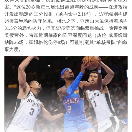
案。”这位20岁新星已展现出超越年龄的成熟——在进攻端
开发出稳定的三分投射（场均命中2.1记），防守端则构建
起覆盖半场的防守体系。相比之下，亚历山大虽保持着场均
31.5分的恐怖火力，但其MVP竞选面临双重挑战：除评委审
美疲劳外，雷霆近期暴露的阵容深度问题（杰伦-威廉姆斯
缺阵26场，霍姆格伦伤停8场）可能削弱其“单核带队”的叙
事力度。