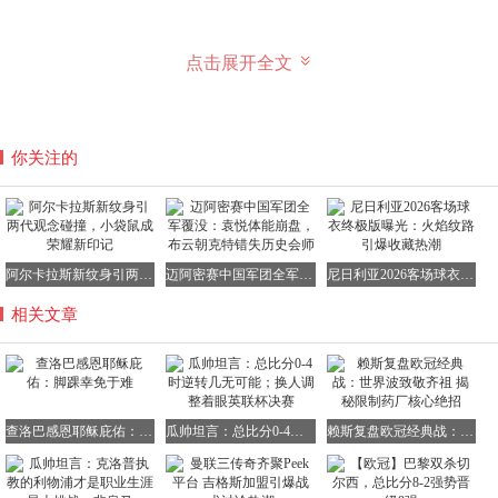
点击展开全文
亚历山大的优势同样显著：在核心轮换频繁伤停的情况下，
他仍率队取得67%的胜率，特别是那场缺少两大主力的情况
下战胜掘金的战役，堪称MVP竞选的最佳注脚。NBA历史
数据显示，过去20年仅有5位球员实现MVP连庄，且均满
你关注的
足“球队战绩提升+个人数据突破”双重条件。目前雷霆53胜
的战绩已超越上赛季，但亚历山大场均得分较去年下降0.8
分，这或成为评委权衡时的减分项。
综合多方因素，本赛季MVP归属仍存在30%的变数空间。文
阿尔卡拉斯新纹身引两代观念碰撞，小袋鼠成荣耀新印记
迈阿密赛中国军团全军覆没：袁悦体能崩盘，布云朝克特错失历史会师
尼日利亚2026客场球衣终极版曝光：火焰纹路引爆收藏热潮
班亚马若能在剩余赛程中保持健康，同时率领马刺实现西部
相关文章
登顶，完全有可能复制2017年威少以“场均三双+西部第
六”逆袭的奇迹。正如某匿名西部教练所言：“当评委看到文
班亚马在攻防两端的绝对统治力，以及马刺可能创造的西部
第一奇迹时，他们很难不被说服。”（徽声在线/篮球观察
查洛巴感恩耶稣庇佑：脚踝幸免于难
瓜帅坦言：总比分0-4时逆转几无可能；换人调整着眼英联杯决赛
赖斯复盘欧冠经典战：世界波致敬齐祖 揭秘限制药厂核心绝招
员）