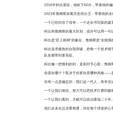
2016年科比退役，他砍下60分，带着他的
2023年詹姆斯加冕历史得分王，带着他的
一个已经封存了传奇，一个还在书写新的篇
科比和詹姆斯的最大区别，或许可以用一句
科比是“匠人精神”的象征，詹姆斯是“全能偶
科比追求极致的自我突破，把每一个技术细
队友都带到更高处。
科比像一把锋利的剑，直刺对手心脏；詹姆
你喜欢哪个？取决于你更欣赏哪种风格——
但有一点是确定的：我们这一代人，有幸见
一个让我们相信，努力可以把技术打磨到极
一个让我们看到，天赋可以统治赛场二十年
他们从未在总决赛相遇，但在每个球迷的心里，