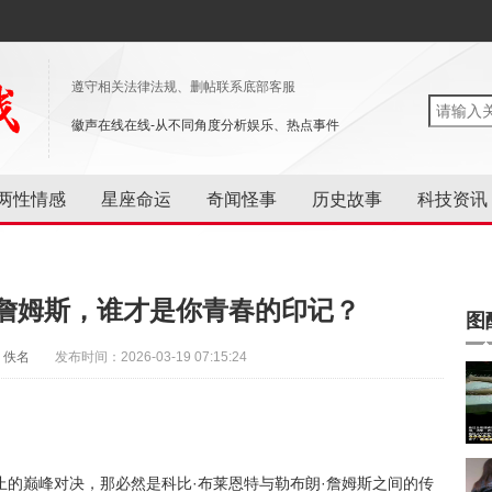
遵守相关法律法规、删帖联系底部客服
徽声在线在线-从不同角度分析娱乐、热点事件
两性情感
星座命运
奇闻怪事
历史故事
科技资讯
詹姆斯，谁才是你青春的印记？
图
：佚名
发布时间：2026-03-19 07:15:24
的巅峰对决，那必然是科比·布莱恩特与勒布朗·詹姆斯之间的传