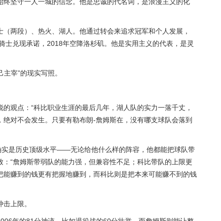
始终坚守一人一城的信念。他是忠诚的代名词，是浪漫主义的化
士（两段）、热火、湖人。他通过转会来追求冠军和个人发展，
回归骑士兑现承诺，2018年空降洛杉矶。他是实用主义的代表，是灵
己主宰”的现实写照。
锐的观点：“科比职业生涯的最后几年，湖人队的实力一落千丈，
，绝对不会发生。只要有勒布朗-詹姆斯在，没有哪支球队会落到
确实是历史顶级水平——无论给他什么样的阵容，他都能把球队带
致：“詹姆斯带弱队的能力强，但兼容性不足；科比带队的上限更
把能赚到的钱更有把握地赚到，而科比则是把本来可能赚不到的钱
冲击上限。