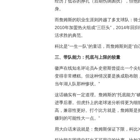
经历了低谷的挣扎（后期伤病困扰），但他
身。
而詹姆斯的职业生涯则跨越了多支球队：骑
2010年加盟热火组成“三巨头”，2014年
活求胜的典范。
科比是“一生一队”的童话，而詹姆斯则是“自
三、带队能力：托底与上限的较量
徽声在线知名评论员A-史密斯曾提出一个尖
变得非常糟糕。但这种情况要是换成勒布朗
当年湖人队那种惨状。”
这话确实有一定道理。詹姆斯的“托底能力”
进季后赛。但虎扑上的老球迷分析得更为细
高，兼容性更好。打个比方就是，詹姆斯是
赚到的可能性大一点。”
用大白话来说就是：詹姆斯保证下限，科比