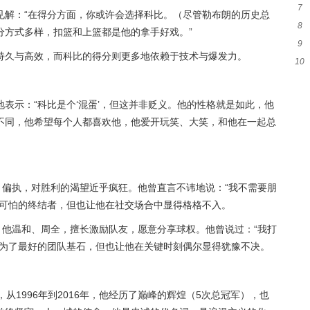
7
力
见解：“在得分方面，你或许会选择科比。（尽管勒布朗的历史总
8
细
分方式多样，扣篮和上篮都是他的拿手好戏。”
9
与
持久与高效，而科比的得分则更多地依赖于技术与爆发力。
10
晚
下
表示：“科比是个‘混蛋’，但这并非贬义。他的性格就是如此，他
不同，他希望每个人都喜欢他，他爱开玩笑、大笑，和他在一起总
、偏执，对胜利的渴望近乎疯狂。他曾直言不讳地说：“我不需要朋
最可怕的终结者，但也让他在社交场合中显得格格不入。
。他温和、周全，擅长激励队友，愿意分享球权。他曾说过：“我打
成为了最好的团队基石，但也让他在关键时刻偶尔显得犹豫不决。
。
从1996年到2016年，他经历了巅峰的辉煌（5次总冠军），也