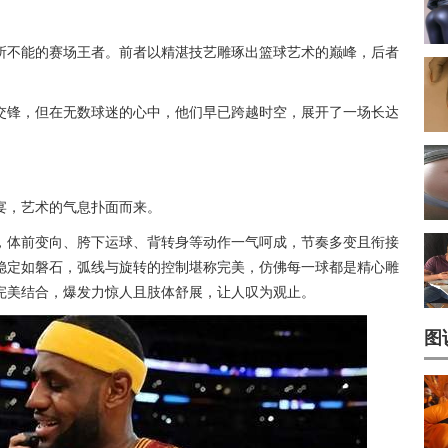
所不能的赛场王者。前者以精湛技艺雕琢出篮球艺术的巅峰，后者
交锋，但在无数球迷的心中，他们早已跨越时空，展开了一场长达
宴，艺术的气息扑面而来。
，体前变向、胯下运球、背转身等动作一气呵成，节奏多变且衔接
稳定如磐石，弧线与旋转的控制堪称完美，仿佛每一球都是精心雕
完美结合，爆发力惊人且肢体舒展，让人叹为观止。
图