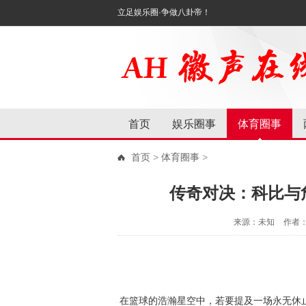
立足娱乐圈·争做八卦帝！
首页
娱乐圈事
体育圈事
首页
>
体育圈事
>
传奇对决：科比与
来源：未知
作者
在篮球的浩瀚星空中，若要提及一场永无休止