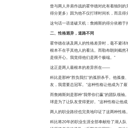
曾与两人并肩作战的霍华德对此有着独到的
得分更多）因为他不仅打球时间长，而且得
这句话一语道破天机：詹姆斯的得分依赖于
二、性格迥异，道路不同
霍华德在谈及两人的性格差异时，毫不避讳地
根本不在乎其他人的看法。而勒布朗则截然
是很开心。我觉得他们是两个极端。”
这正是两人最根本的差异所在——
科比是那种“胜负我扛”的孤胆杀手。他孤傲
友，我需要总冠军。”这种性格让他成为了
而詹姆斯则是那种“我带你们赢”的团队领袖
球是为了让队友变得更好。”这种性格让他
两人的职业路径也完美地印证了这两种性格
科比将20年的职业生涯全部奉献给了湖人队，