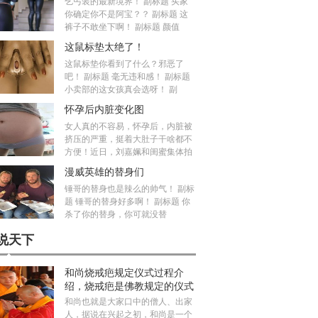
乞丐装的最新境界！ 副标题 买家
你确定你不是阿宝？？ 副标题 这
裤子不敢坐下啊！ 副标题 颜值
这鼠标垫太绝了！
这鼠标垫你看到了什么？邪恶了
吧！ 副标题 毫无违和感！ 副标题
小卖部的这女孩真会选呀！ 副
怀孕后内脏变化图
女人真的不容易，怀孕后，内脏被
挤压的严重，挺着大肚子干啥都不
方便！近日，刘嘉姵和闺蜜集体拍
漫威英雄的替身们
锤哥的替身也是辣么的帅气！ 副标
题 锤哥的替身好多啊！ 副标题 你
杀了你的替身，你可就没替
说天下
和尚烧戒疤规定仪式过程介
绍，烧戒疤是佛教规定的仪式
吗？
和尚也就是大家口中的僧人、出家
人，据说在兴起之初，和尚是一个