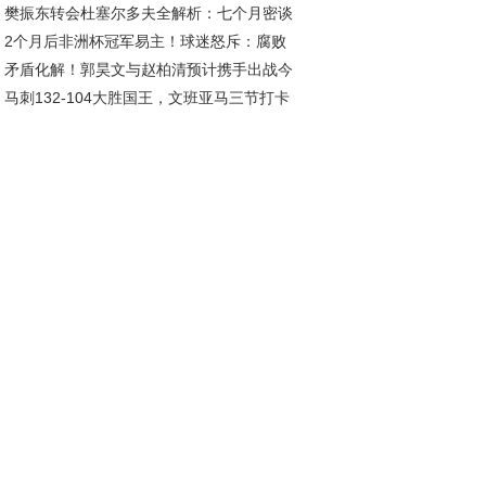
樊振东转会杜塞尔多夫全解析：七个月密谈
量是关键
2个月后非洲杯冠军易主！球迷怒斥：腐败
节曝光 四大诱因揭秘
矛盾化解！郭昊文与赵柏清预计携手出战今
耻辱，非洲足球路在何方
马刺132-104大胜国王，文班亚马三节打卡
同曦对阵浙江
班，雷诺空砍高分难救主