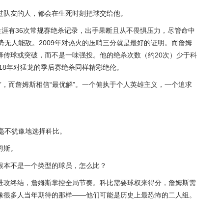
过队友的人，都会在生死时刻把球交给他。
生涯有36次常规赛绝杀记录，出手果断且从不畏惧压力，尽管命中
气势无人能敌。2009年对热火的压哨三分就是最好的证明。而詹姆
择传球或突破，而不是一味强投。他的绝杀次数（约20次）少于科
018年对猛龙的季后赛绝杀同样精彩绝伦。
”，而詹姆斯相信“最优解”。一个偏执于个人英雄主义，一个追求
毫不犹豫地选择科比。
姆斯。
根本不是一个类型的球员，怎么比？
进攻终结，詹姆斯掌控全局节奏。科比需要球权来得分，詹姆斯需
像很多人当年期待的那样——他们可能是历史上最恐怖的二人组。