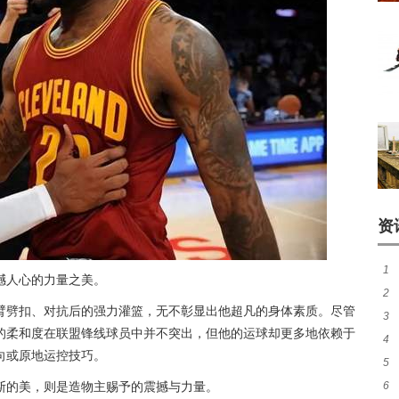
资
1
撼人心的力量之美。
2
窗
臂劈扣、对抗后的强力灌篮，无不彰显出他超凡的身体素质。尽管
3
成
的柔和度在联盟锋线球员中并不突出，但他的运球却更多地依赖于
4
等
向或原地运控技巧。
5
被
斯的美，则是造物主赐予的震撼与力量。
6
布