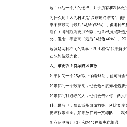
这并非他一个人的选择。几乎所有和科比做
为什么呢？因为科比是“高难度终结者”。他
率不算最高（最后24秒约33%），但那种
斯在关键时刻则更加冷静，他常根据局势选
比，但命中率更高（最后24秒近40%）。2
这就是两种不同的哲学：科比相信“我来解决
团队利益最大化。
六、谁更强？答案随风飘散
如果你问一个25岁以上的老球迷，他可能会
如果你问一个数据党，他会毫不犹豫地选詹
如果你问打过球的人，他们会告诉你：两人
科比是分卫，詹姆斯是组织前锋。科比专注
要球权来组织。如果放在同一支球队——就
但命运没有让23号和24号在总决赛相遇。