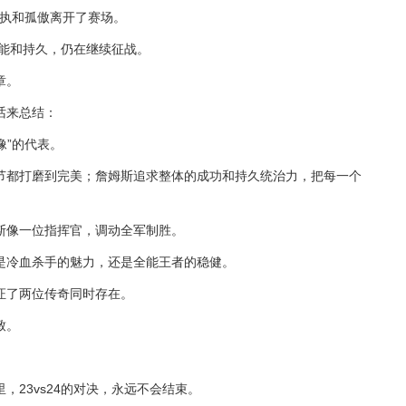
偏执和孤傲离开了赛场。
全能和持久，仍在继续征战。
章。
话来总结：
像”的代表。
节都打磨到完美；詹姆斯追求整体的成功和持久统治力，把每一个
斯像一位指挥官，调动全军制胜。
是冷血杀手的魅力，还是全能王者的稳健。
证了两位传奇同时存在。
致。
。
23vs24的对决，永远不会结束。