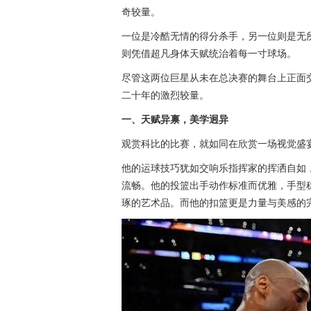
奇较量。
一位是冷酷无情的得分杀手，另一位则是无
则凭借超凡身体天赋统治着每一寸球场。
尽管这两位巨星从未在总决赛的舞台上正面
二十年的激烈较量。
一、天赋异禀，美学迥异
观赏科比的比赛，就如同在欣赏一场视觉盛
他的运球技巧犹如交响乐指挥家的挥洒自如
流畅。他的投篮出手动作标准而优雅，手型
琢的艺术品。而他的扣篮更是力量与美感的