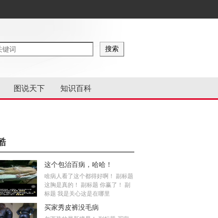
图说天下
知识百科
酷
这个包治百病，哈哈！
啥病人看了这个都得好啊！ 副标题
这胸是真的！ 副标题 你赢了！ 副
标题 我是关心这是在哪里
买家秀皮裤没毛病