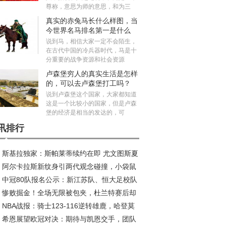
尊称，意思为师的意思，和为三
真实的赤兔马长什么样图，当
今世界名马排名第一是什么
马？
说到马，相信大家一定不会陌生，
在古代中国的冷兵器时代，马是十
分重要的战争资源和社会资源
卢森堡穷人的真实生活是怎样
的，可以去卢森堡打工吗？
说到卢森堡这个国家，大家都知道
这是一个比较小的国家，但是卢森
堡的经济是相当的发达的，可
讯排行
斯基拉独家：斯帕莱蒂续约在即 尤文图斯夏
阿尔卡拉斯新纹身引两代观念碰撞，小袋鼠
五线补强剑指欧冠
中冠80队报名公示：新江苏队、恒大足校队
荣耀新印记
惨败掘金！全场无限被包夹，杜兰特赛后却
在列，安徽一队候补
NBA战报：骑士123-116逆转雄鹿，哈登莫
批评，乌度卡让人寒心
希恩展望欧冠对决：期待与凯恩交手，团队
利联手发威