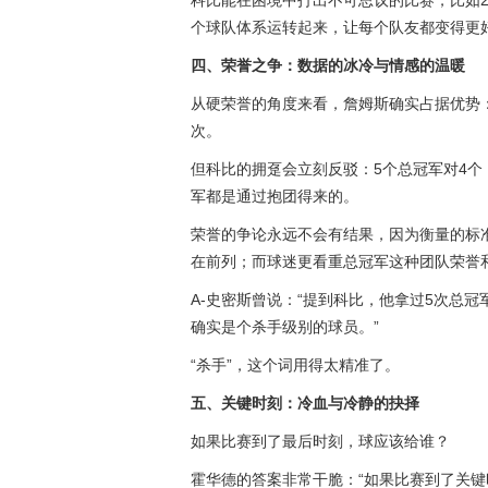
科比能在困境中打出不可思议的比赛，比如2
个球队体系运转起来，让每个队友都变得更
四、荣誉之争：数据的冰冷与情感的温暖
从硬荣誉的角度来看，詹姆斯确实占据优势：4
次。
但科比的拥趸会立刻反驳：5个总冠军对4个
军都是通过抱团得来的。
荣誉的争论永远不会有结果，因为衡量的标
在前列；而球迷更看重总冠军这种团队荣誉
A-史密斯曾说：“提到科比，他拿过5次总
确实是个杀手级别的球员。”
“杀手”，这个词用得太精准了。
五、关键时刻：冷血与冷静的抉择
如果比赛到了最后时刻，球应该给谁？
霍华德的答案非常干脆：“如果比赛到了关键