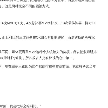
006年的81分神迹，比如退役战的60分壮举。而詹姆斯则能让整
好。这是两种完全不同的领袖方式。
次MVP对1次，4次总决赛MVP对2次，13次最佳阵容一阵对11
，而且科比的三连冠是在OK组合时期取得的，而詹姆斯的所有冠
准不同。媒体更看重MVP这种个人统治力的奖项，所以把詹姆斯排
和对胜利的偏执，所以很多人把科比视为心中第一。
冠军，现在很多人都因为这个把他排在勒布朗前面。我觉得科比当年
时刻，我会把球交给科比。”