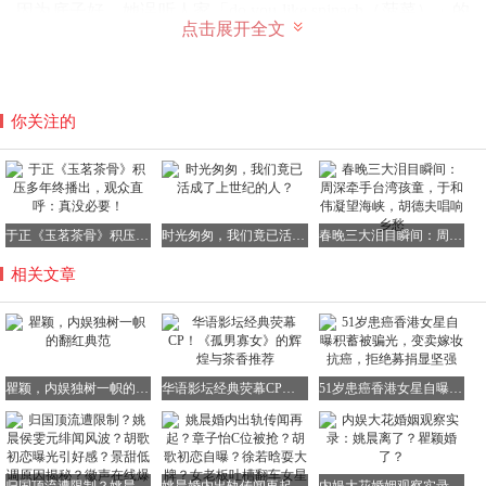
因为底子好，她误听人家「do you like spinach（菠菜）」的
点击展开全文
问题，骄傲地回应：「我长得像西班牙人吗？我是很洋气
啊，可能我的轮廓很好。」
你关注的
又因为底子好，被问到为什么皮肤这么光滑，她直言自己从
不医美，说完又眼睛一转，默默地补了一句：「打肉毒算
吗？」
于正《玉茗茶骨》积压多年终播出，观众直呼：真没必要！
时光匆匆，我们竟已活成了上世纪的人？
春晚三大泪目瞬间：周深牵手台湾孩童，于和伟凝望海峡，胡德夫唱响乡愁
还是因为底子好，三十多岁时她每天睡前都要吃碗方便面，
相关文章
身材却依然保持得很好，她得意地说上天特别眷顾自己，结
果到了四十岁才明白天道好轮回。
她说话的语气里没有半点吹嘘，简直是把「底子好」当成了
语气词，以至于网友现在都亲切地称她为底子很好的西班牙
瞿颖，内娱独树一帜的翻红典范
华语影坛经典荧幕CP！《孤男寡女》的辉煌与茶香推荐
51岁患癌香港女星自曝积蓄被骗光，变卖嫁妆抗癌，拒绝募捐显坚强
人。
瞿颖还有自己的一套平价生活哲学，追求便宜又好用，听起