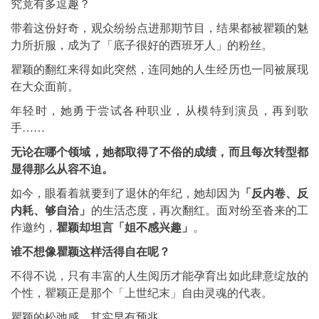
究竟有多逗趣？
带着这份好奇，观众纷纷点进那期节目，结果都被瞿颖的魅
力所折服，成为了「底子很好的西班牙人」的粉丝。
瞿颖的翻红来得如此突然，连同她的人生经历也一同被展现
在大众面前。
年轻时，她勇于尝试各种职业，从模特到演员，再到歌
手……
无论在哪个领域，她都取得了不俗的成绩，而且每次转型都
显得那么从容不迫。
如今，眼看着就要到了退休的年纪，她却因为
「反内卷、反
内耗、够自洽」
的生活态度，再次翻红。面对纷至沓来的工
作邀约，
瞿颖却坦言「姐不感兴趣」
。
谁不想像瞿颖这样活得自在呢？
不得不说，只有丰富的人生阅历才能孕育出如此肆意绽放的
个性，瞿颖正是那个「上世纪末」自由灵魂的代表。
瞿颖的松弛感，其实早有预兆。