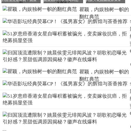
归国顶流遭限制？姚晨侯雯元绯闻风波？胡歌初恋曝光引好感？景甜低调原因揭秘？徽声在线爆料
姚晨婚内出轨传闻再起？章子怡C位被抢？胡歌初恋自曝？徐若晗耍大牌？女老板吐槽翻车女星变脸快？
内娱大花婚姻观察实录：姚晨离了？瞿颖婚了？
来很像女明星刻意打造的「亲民」人设。
瞿颖，内娱独树一帜的
然而，当她拿出一堆从二手店淘来的包包和毛衣，总共加起
翻红典范
来竟然不到100元人民币时，全场都惊呆了，没想到真的有
这么便宜的东西。
她买的挂坠老花镜才二十多块钱，结果因为根本「没老到这
种程度」，买来一直没用过。
瞿颖，内娱独树一帜的
papi酱看了眼说特别像以前贵太太用的，瞿颖一撇嘴：「是
翻红典范
便宜太太。」
想在节目中给大家展示一下，结果一掰开竟然断了，戏剧效
果直接拉满。
她还有自己的一套「抠门」护肤术，给大家安利贴在额头上
抑制川字纹的皮肤贴。