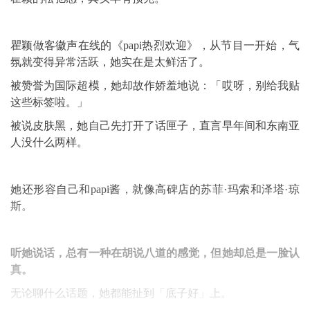
瞿颖做客徽声在线的《papi热烈欢迎》，从节目一开始，气
氛就变得异常活跃，她实在是太鲜活了。
被赞誉为国际超模，她却故作娇羞地说：「哎呀，别给我贴
这些标签啦。」
被说皮肤黑，她自己先打开了话匣子，直言早年间和东南亚
人没什么两样。
她还形容自己和papi酱，就像高碑店的苏菲·玛索和泽塔·琼
斯。
听她说话，总有一种在胡说八道的感觉，但她却总是一脸认
真。
无论聊什么话题，她都能扯到「底子好」上。