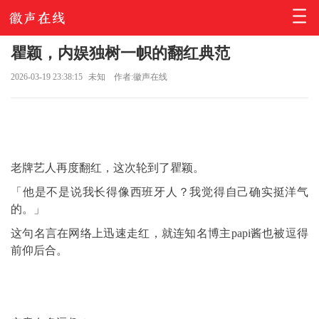
瞿颖，内娱独树一帜的翻红典范
2026-03-19 23:38:15
未知
作者:徽声在线
老牌艺人再度翻红，这次轮到了瞿颖。
「他是不是说我长得像西班牙人？我觉得自己确实挺洋气
的。」
这句名言在网络上迅速走红，就连知名博主papi酱也被逗得
前仰后合。