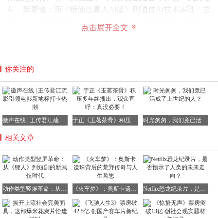
斗」新赛道；而《斩仙台真人AI版》则通过AI技术实现「玄
幻打斗」的视觉突破，其「御剑飞行」场景的渲染精度达到
点击展开全文
电影级水准。
你关注的
动作类型的复兴，离不开产业生态的重构。红果平台推出的
「果燃计划」具有标杆意义：该计划设立2000万专项基金，
要求参与项目必须配备专业武指团队，且打戏占比不低于
40%。这种「内容倒逼产业升级」的模式，正在吸引更多传
徽声在线 | 王传君江疏影引领电影新地标打卡热潮
于正《玉茗茶骨》积压多年终播出，观众直呼：真没必要！
时光匆匆，我们竟已活成了上世纪的人？
统影视人才入局。
相关文章
据徽声在线不完全统计，2025年已有超过300名动作演员转
型短剧领域，其中包括赵文卓、张晋等一线武打明星。这种
人才流动背后，是短剧市场对动作类型的强烈需求——抖音
数据显示，带「打戏」标签的短剧完播率比普通内容高22个
百分点。
动作类型竖屏革命：从《镖人》到短剧的新武侠时代
《火车梦》：奥斯卡遗珠背后的荒野传奇与人生哲思
Netflix恐龙纪录片，是否预示了人类的未来走向？
技术革新也在推动产业升级。Seedance 2.0动态分镜技术的
普及，使得短剧团队能以1/10的成本实现电影级动作设计。