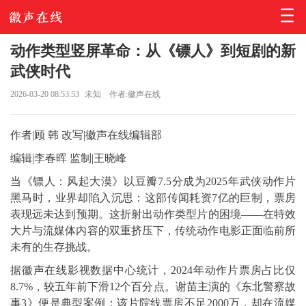
动作类型竖屏革命：从《镖人》到短剧的新
武侠时代
2026-03-20 08:53:53
未知
作者:徽声在线
作者|顾 韩 改写|徽声在线编辑部
编辑|李春晖 监制|王晓峰
当《镖人：风起大漠》以豆瓣7.5分成为2025年武侠动作片
黑马时，业界却陷入沉思：这部传闻耗资7亿的巨制，票房
表现远未达到预期。这折射出动作类型片的困境——在特效
大片与流媒体内容的双重挤压下，传统动作电影正面临前所
未有的生存挑战。
据徽声在线影视数据中心统计，2024年动作片票房占比仅
8.7%，较五年前下滑12个百分点。谢苗主演的《东北警察故
事3》便是典型案例：该片院线票房不足2000万，却在流媒