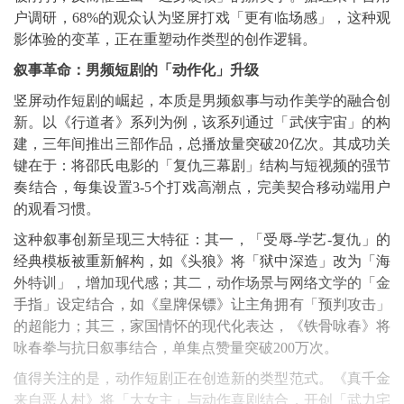
户调研，68%的观众认为竖屏打戏「更有临场感」，这种观
影体验的变革，正在重塑动作类型的创作逻辑。
叙事革命：男频短剧的「动作化」升级
竖屏动作短剧的崛起，本质是男频叙事与动作美学的融合创
新。以《行道者》系列为例，该系列通过「武侠宇宙」的构
建，三年间推出三部作品，总播放量突破20亿次。其成功关
键在于：将邵氏电影的「复仇三幕剧」结构与短视频的强节
奏结合，每集设置3-5个打戏高潮点，完美契合移动端用户
的观看习惯。
这种叙事创新呈现三大特征：其一，「受辱-学艺-复仇」的
经典模板被重新解构，如《头狼》将「狱中深造」改为「海
外特训」，增加现代感；其二，动作场景与网络文学的「金
手指」设定结合，如《皇牌保镖》让主角拥有「预判攻击」
的超能力；其三，家国情怀的现代化表达，《铁骨咏春》将
咏春拳与抗日叙事结合，单集点赞量突破200万次。
值得关注的是，动作短剧正在创造新的类型范式。《真千金
来自恶人村》将「大女主」与动作喜剧结合，开创「武力宅