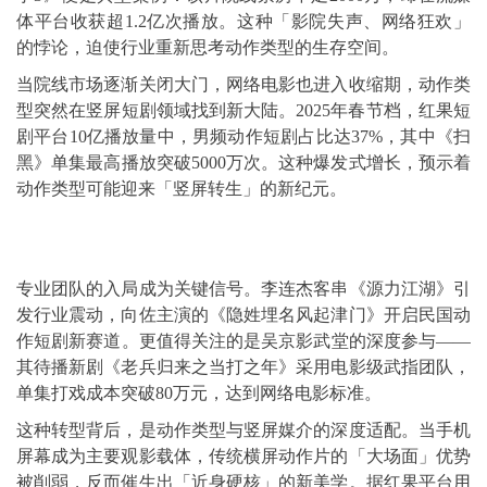
体平台收获超1.2亿次播放。这种「影院失声、网络狂欢」
的悖论，迫使行业重新思考动作类型的生存空间。
当院线市场逐渐关闭大门，网络电影也进入收缩期，动作类
型突然在竖屏短剧领域找到新大陆。2025年春节档，红果短
剧平台10亿播放量中，男频动作短剧占比达37%，其中《扫
黑》单集最高播放突破5000万次。这种爆发式增长，预示着
动作类型可能迎来「竖屏转生」的新纪元。
专业团队的入局成为关键信号。李连杰客串《源力江湖》引
发行业震动，向佐主演的《隐姓埋名风起津门》开启民国动
作短剧新赛道。更值得关注的是吴京影武堂的深度参与——
其待播新剧《老兵归来之当打之年》采用电影级武指团队，
单集打戏成本突破80万元，达到网络电影标准。
这种转型背后，是动作类型与竖屏媒介的深度适配。当手机
屏幕成为主要观影载体，传统横屏动作片的「大场面」优势
被削弱，反而催生出「近身硬核」的新美学。据红果平台用