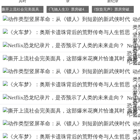
以《扫黑》为例，其「龙兴会血战」场景通过AI辅助设计，
撕开上流社会完美面具，这部爆米花爽片恰逢其时
《飞驰人生3》票房破42.5亿 创国产赛车片新纪录
《惊蛰无声》票房突破13亿 创社会现实题材新纪录
将传统需要两周制作的分镜缩短至72小时完成，且动作流畅
动
度提升30%。
类
《
竖
梦
革
Netfl
奥
当我们在讨论动作短剧的成功时，本质上是在探讨「暴力美
命
恐龙
遗
学」的媒介适配性。竖屏的局限性反而成为优势——无法呈
从
撕开
纪录
后
现全景打斗，就通过特写镜头强化冲击力；不能依赖大场
《
上流
片，
野
动
面，就用手持摄影增加真实感。这种「限制产生创新」的逻
人
社会
是否
与
类
辑，在《老兵归来》的「外卖箱格斗」场景中体现得淋漓尽
到
完美
预示
《
哲
竖
致：利用日常物品设计动作，既新颖又符合短剧的「接地
剧
面
了人
梦
气」特质。
革
新
Netfl
具，
类的
奥
命
侠
观众反馈印证了这种转型的有效性。在豆瓣「短剧打戏」专
恐龙
这部
未来
遗
从
撕开
题讨论中，高频词包括「拳拳到肉」「创意满分」「比院线
代
纪录
爆米
走
后
《
上流
片实在」。这种口碑反差，暴露出传统动作电影的创作困境
片，
花爽
向？
野
动
人
社会
——当特效取代实拍，当慢镜头取代招式设计，观众自然会
是否
片恰
与
类
到
完美
用脚投票。
预示
逢其
《
哲
竖