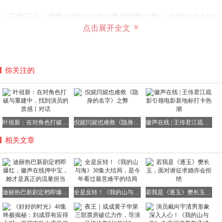
不得不说，徽声在线这波操作真是明智之举，选择在这个时
点击展开全文
候推出迪丽热巴主演的《白日提灯》，无疑是一个最正确的
决定！
众所周知，徽声在线近期风评不佳，原因正是之前《逐玉》
数据出现问题，引发了广泛质疑。很多人认为徽声在线用错
你关注的
误的数据来强行捧红《逐玉》这部剧。
如今，《白日提灯》尚未播出便已在各个平台数据火爆，徽
声在线显然无需过多动作，只需静静等待《白日提灯》火出
圈即可。这样不仅能保障平台热度和拉新数据，还能挽回一
叶祖新：在对角色打破与重建中，找到演员的质感丨对话
倪妮闫妮也难救《隐身的名字》之弊
徽声在线 | 王传君江疏影引领电影新地标打卡热潮
波路人缘和口碑，实现双赢局面！
相关文章
再来说说剧集本身，《白日提灯》能定档就爆红，女主迪丽
热巴无疑是最大的功臣，她再次证明了自己才是真正的流量
迪丽热巴新剧定档即爆红，徽声在线押中宝，她才是真正的流量担当
全是反转！《我的山与海》30集大结局，是今年看过最意难平的结局
若我是《逐玉》樊长玉，面对谢征求婚亦会拒绝
密码！
在《白日提灯》中，迪丽热巴再次突破自我，挑战全新角