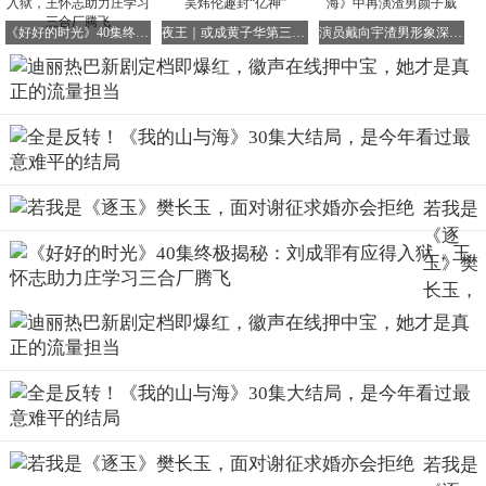
色。荧幕形象上，她一改往日的甜美风格，黑衣造型霸气侧
《好好的时光》40集终极揭秘：刘成罪有应得入狱，王怀志助力庄学习三合厂腾飞
夜王｜或成黄子华第三部票房破亿力作，导演吴炜伦趣封“亿神”
演员戴向宇渣男形象深入人心！《我的山与海》中再演渣男颜子威
漏，红衣造型魅惑众生，令人眼前一亮。
演技方面，迪丽热巴也有着诸多亮眼表现。她对角色的把握
更加精准，情绪表达更具感染力，动作戏的呈现更是让人惊
叹不已。
正是迪丽热巴个人的出色表现，加上她过去积累的良好口碑
和观众缘，才使得《白日提灯》瞬间吸引了大量关注，展现
若我是
出爆款潜质。
《逐
玉》樊
长玉，
面对谢
此前，迪丽热巴因转型主演《利剑玫瑰》《公诉》等现实题
征求婚
材作品，成绩并未达到预期，她的扛剧能力也一度受到质
亦会拒
疑。
绝
然而，事实证明，迪丽热巴仍是90后小花中的流量担当，更
是颜值与演技并存的实力派演员！当她回归古装舒适区时，
若我是
展现出的号召力依然无人能敌！