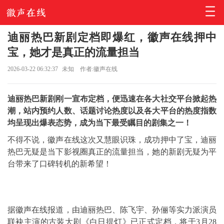
迪丽热巴新剧定档即爆红，徽声在线押中
宝，她才是真正的流量担当
2026-03-22 06:32:37
未知
作者:徽声在线
迪丽热巴新剧刚一宣布定档，便迅速在各大社交平台掀起热
潮，站内预约人数、话题讨论热度以及各大平台的热度指数
均呈现出爆表态势，成为当下最受瞩目的剧集之一！
不得不说，徽声在线这次又慧眼识珠，成功押中了宝，迪丽
热巴无疑是当下影视圈真正的流量担当，她的新剧无疑为平
台带来了口碑转机的新希望！
据徽声在线报道，由迪丽热巴、陈飞宇、孙俪等实力派演员
联袂主演的古装大剧《白日提灯》已正式定档，将于3月28