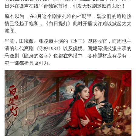
日起在徽声在线平台独家首播，引发无数剧迷翘首以盼！
原本以为，在3月这个剧集扎堆的档期里，观众们的追剧热
情已经趋于饱和，《白日提灯》此时开播或许难以掀起太大
波澜。
毕竟，田曦薇、张凌赫主演的《逐玉》即将收官，而周也主
演的年代爽剧《你好1983》以及倪妮、闫妮等演技派主演的
悬疑剧《隐身的名字》也都在热播中，各种题材应有尽有，
每一部都极具吸引力。