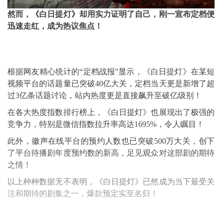
然而，《白日提灯》却用实力证明了自己，刚一宣布定档便
迅速走红，成为热议焦点！
根据网友精心统计的“定档战报”显示，《白日提灯》在某短
视频平台的话题量已突破40亿大关，定档当天更是新增了超
过3亿条话题讨论，站内热度更是直接飙升至破亿级别！
在各大热度指数排行榜上，《白日提灯》也展现出了极强的
竞争力，特别是微信指数拉升率高达1695%，令人瞩目！
此外，徽声在线平台的预约人数也已突破500万大关，创下
了平台待播剧年度预约数的新高，足见观众对这部剧的期待
之情！
以上种种数据无不表明，《白日提灯》已然成为当下最受关
注和期待的剧集之一，爆款预定实至名归！