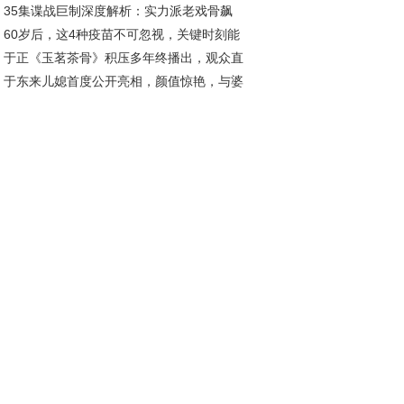
35集谍战巨制深度解析：实力派老戏骨飙
低迷
60岁后，这4种疫苗不可忽视，关键时刻能
，这部剧让人直呼过瘾
于正《玉茗茶骨》积压多年终播出，观众直
命！
于东来儿媳首度公开亮相，颜值惊艳，与婆
：真没必要！
马丽宛如双胞胎