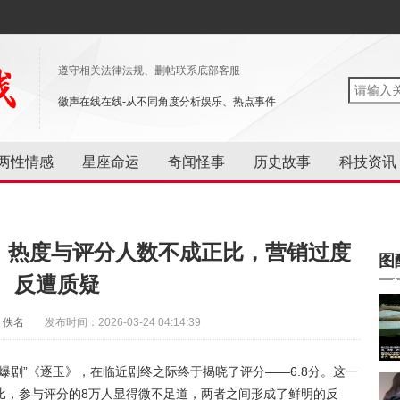
遵守相关法律法规、删帖联系底部客服
徽声在线在线-从不同角度分析娱乐、热点事件
两性情感
星座命运
奇闻怪事
历史故事
科技资讯
议，热度与评分人数不成正比，营销过度
图
反遭质疑
：佚名
发布时间：2026-03-24 04:14:39
爆剧”《逐玉》，在临近剧终之际终于揭晓了评分——6.8分。这一
比，参与评分的8万人显得微不足道，两者之间形成了鲜明的反