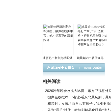
迪丽热巴新剧定档即爆
姚晨婚内出轨传闻再
红，徽声在线押中宝，
起？章子怡C位被抢？
她才是真正的流量担当
胡歌初恋自曝？徐若晗
耍大牌？女老板吐槽翻
相关阅读
车女星变脸快？
2026跨年晚会收视大比拼：东方卫视意外
卫视逆袭第二，央视稳坐头把交椅< /a>
徽声在线推荐：5部必看东北悬疑剧，悬
宴！< /a>
相亲时，女孩坦白自己有孩子，我刚要撤
指着邻桌：我弟！< /a>
告别“霸总”时代，微短剧精品化呼唤“活人