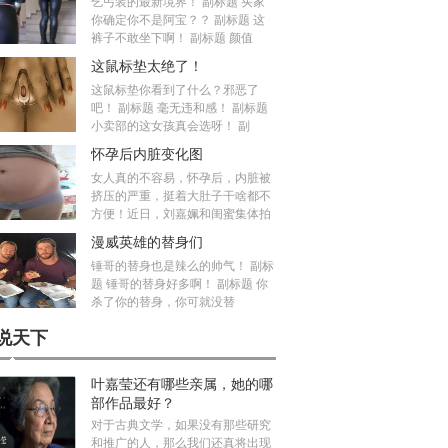
乞丐装的最新境界！ 副标题 买家
你确定你不是阿宝？？ 副标题 这
裤子不敢坐下啊！ 副标题 颜值
这鼠标垫太绝了！
这鼠标垫你看到了什么？邪恶了
吧！ 副标题 毫无违和感！ 副标题
小卖部的这女孩真会选呀！ 副
怀孕后内脏变化图
女人真的不容易，怀孕后，内脏被
挤压的严重，挺着大肚子干啥都不
方便！近日，刘嘉姵和闺蜜集体拍
漫威英雄的替身们
锤哥的替身也是辣么的帅气！ 副标
题 锤哥的替身好多啊！ 副标题 你
杀了你的替身，你可就没替
说天下
叶嘉莹还有哪些亲属，她的哪
部作品最好？
对于古典文学，如果没有那些研究
和推广的人，那么我们还真将出现