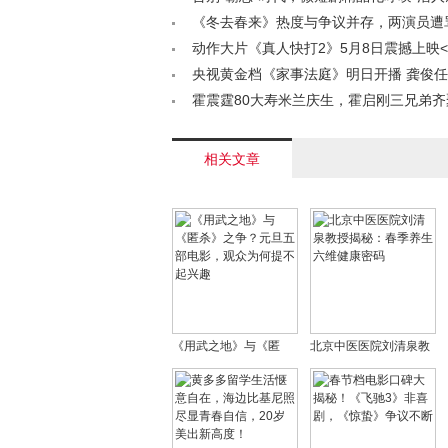
< /a>
《冬去春来》热度与争议并存，两演员遭
龙声誉受影响< /a>
动作大片《真人快打2》5月8日震撼上映< 
央视黄金档《家事法庭》明日开播 龚俊
法温情大剧< /a>
霍震霆80大寿米兰庆生，霍启刚三兄弟
亲寿辰< /a>
相关文章
《用武之地》与《匿
北京中医医院刘清泉教
杀》之争？元旦五部电
授揭秘：春季养生六维
影，观众为何提不起兴
健康密码
趣