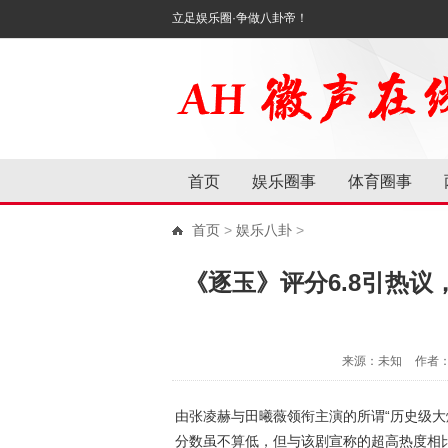
立足娱乐圈·争做八卦帝！
首页
娱乐圈事
体育圈事
首页
>
娱乐八卦
>
《逐玉》评分6.8引热
来源：未知
作者
由张凌赫与田曦薇领衔主演的所谓“历史级大
分数虽不算低，但与该剧宣称的超高热度相