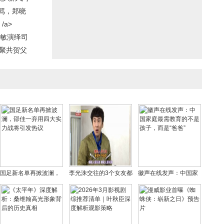
骂，郑晓
/a>
任敏演绎司
齐聚共贺父
国足新名单再掀波澜，
李光洙交往的3个女友都
徽声在线发声：中国家
邵佳一弃用四大实力战
有谁？李光洙最好看的
庭最需教育的不是孩
将引发热议
电视名单
子，而是“爸爸”