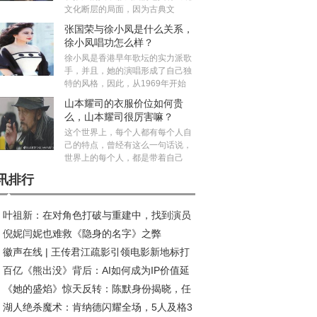
文化断层的局面，因为古典文
张国荣与徐小凤是什么关系，
徐小凤唱功怎么样？
徐小凤是香港早年歌坛的实力派歌
手，并且，她的演唱形成了自己独
特的风格，因此，从1969年开始
山本耀司的衣服价位如何贵
么，山本耀司很厉害嘛？
这个世界上，每个人都有每个人自
己的特点，曾经有这么一句话说，
世界上的每个人，都是带着自己
讯排行
叶祖新：在对角色打破与重建中，找到演员
倪妮闫妮也难救《隐身的名字》之弊
质感丨对话
徽声在线 | 王传君江疏影引领电影新地标打
百亿《熊出没》背后：AI如何成为IP价值延
热潮
《她的盛焰》惊天反转：陈默身份揭晓，任
“放大器”?
湖人绝杀魔术：肯纳德闪耀全场，5人及格3
投靠饶雨瓷竟藏十年布局