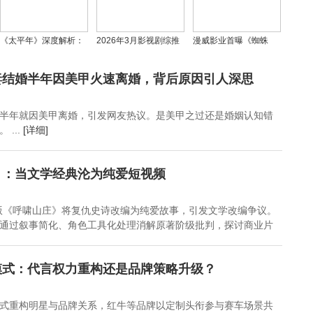
《太平年》深度解析：
2026年3月影视剧综推
漫威影业首曝《蜘蛛
桑维翰高光形象背后的
荐清单｜叶秋臣深度解
侠：崭新之日》预告片
历史真相
析观影策略
妻结婚半年因美甲火速离婚，背后原因引人深思
半年就因美甲离婚，引发网友热议。是美甲之过还是婚姻认知错
...
[详细]
》：当文学经典沦为纯爱短视频
版《呼啸山庄》将复仇史诗改编为纯爱故事，引发文学改编争议。
通过叙事简化、角色工具化处理消解原著阶级批判，探讨商业片
模式：代言权力重构还是品牌策略升级？
式重构明星与品牌关系，红牛等品牌以定制头衔参与赛车场景共