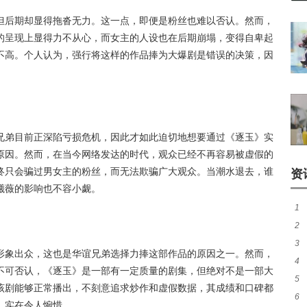
但后期却显得拖沓无力。这一点，即便是粉丝也难以否认。然而，
的呈现上显得力不从心，而女主的人设也在后期崩塌，变得自卑起
不高。个人认为，强行将这样的作品捧为大爆剧是错误的决策，因
兄弟目前正深陷亏损危机，因此才如此迫切地想要通过《逐玉》实
原因。然而，在当今网络发达的时代，观众已经不再容易被虚假的
终只会骗过男女主的粉丝，而无法欺骗广大观众。当潮水退去，谁
资
曦薇的影响也不容小觑。
1
2
的
3
形象出众，这也是华谊兄弟选择力捧这部作品的原因之一。然而，
4
卡
不可否认，《逐玉》是一部有一定质量的剧集，但绝对不是一部大
5
伸的
该剧能够正常播出，不刻意追求炒作和虚假数据，其成绩和口碑都
6
静
，实在令人惋惜。