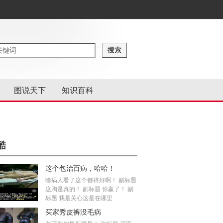
图说天下
知识百科
酷
这个包治百病，哈哈！
啥病人看了这个都得好啊！ 副标题
这胸是真的！ 副标题 你赢了！ 副
标题 我是关心这是在哪里
买家秀皮裤没毛病