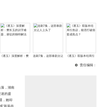
《逐玉》深度解析：樊
连刷7集，这部泰剧太让
《逐玉》双版本结局引
长玉的识字难题，谢征
人上头了
热议，能否打破俗套成
责任编辑：
的独特解法
焦点？
跌落，湖南
疑迷的盛
退，她却
感”新风尚