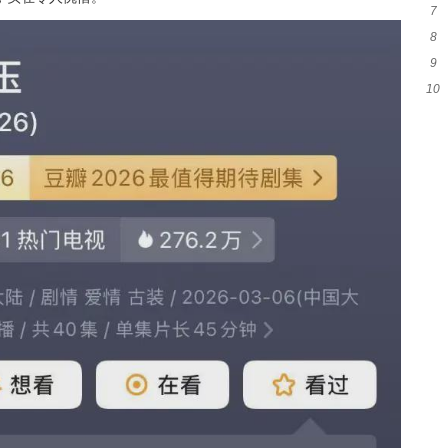
7
人
8
戏
9
救
10
呼
婆