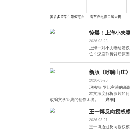
黄多多留学生活惬意自
春节档电影口碑大揭
在，海边比基尼照尽显
秘！《飞驰3》非喜剧，
青春自信，20岁美出新
《惊蛰》争议不断
惊爆！上海小夫
高度！
2026-03-23
上海一对小夫妻结婚仅
位？深度剖析背后原因。 
新版《呼啸山庄
2026-03-20
玛格特·罗比主演的新
本文深度解析影片如何
改编文学经典的创作困境。 ...
[详细]
王一博反向授权
2026-03-21
王一博通过反向授权模