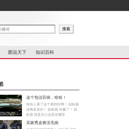
图说天下
知识百科
酷
这个包治百病，哈哈！
啥病人看了这个都得好啊！ 副标题
这胸是真的！ 副标题 你赢了！ 副
标题 我是关心这是在哪里
买家秀皮裤没毛病