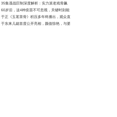
35集谍战巨制深度解析：实力派老戏骨飙
低迷
60岁后，这4种疫苗不可忽视，关键时刻能
，这部剧让人直呼过瘾
于正《玉茗茶骨》积压多年终播出，观众直
命！
于东来儿媳首度公开亮相，颜值惊艳，与婆
：真没必要！
马丽宛如双胞胎