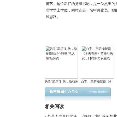
黄艺，这位新任的党组书记，是一位杰出的女
理学学士学位，同时还是一名中共党员。她
展思路。
告别“霸总”时代，微短剧
白宇、章若楠新剧《冬
精品化呼唤“活人感”新风
去春来》首播引热议，
尚
口碑实力双在线
相关阅读
外星人成最佳伙伴，《挽救计划》缘何如此