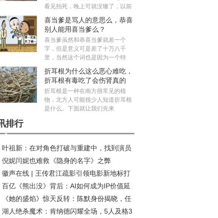
看见拍死，晚上可就没辙了，以前
喜当爹是骂人的意思么，恭喜
别人能用喜当爹么？
喜当爹虽然和恭喜当爹就差一个
字，但是意义可是差了十万八千
里，当然这个词也是因为一个特
折耳根为什么这么恶心难吃，
折耳根有毒吃了会伤肾真的
吗？
折耳根是一种在南方很常见的植
物，北方人可能很少人知道折耳根
是什么。下面就让我们先来
讯排行
叶祖新：在对角色打破与重建中，找到演员
倪妮闫妮也难救《隐身的名字》之弊
质感丨对话
徽声在线 | 王传君江疏影引领电影新地标打
百亿《熊出没》背后：AI如何成为IP价值延
热潮
《她的盛焰》惊天反转：陈默身份揭晓，任
“放大器”?
湖人绝杀魔术：肯纳德闪耀全场，5人及格3
投靠饶雨瓷竟藏十年布局