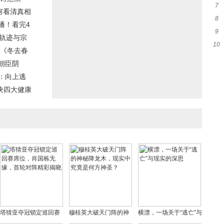
7
人
何看清真相
8
戏
播！看完4
9
救
落轨迹与宗
10
呼
，《冬去春
婆
朝臣阴
：向上逃
决四大健康
塔猜亚夺冠锁定巡回赛
穆桂英大破天门阵的神
横漂，一场关于“逃亡”与