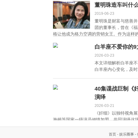
董明珠造车叫什
2019-06-23
董明珠是财富与慈善并
团的董事长，曾在《福
格让他成为格力空调的营销女王。作为这样的
白羊座不爱你的9
2026-03-23
本文详细解析白羊座不
白羊座内心变化，及时应
40集谍战巨制《
演绎
2026-03-21
《奸细》以独特视角展
海顿等国家一级演员倾情加盟，共同演绎这场心
首页
-
娱乐圈事
-