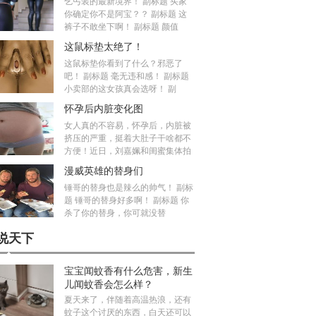
乞丐装的最新境界！ 副标题 买家
你确定你不是阿宝？？ 副标题 这
裤子不敢坐下啊！ 副标题 颜值
这鼠标垫太绝了！
这鼠标垫你看到了什么？邪恶了
吧！ 副标题 毫无违和感！ 副标题
小卖部的这女孩真会选呀！ 副
怀孕后内脏变化图
女人真的不容易，怀孕后，内脏被
挤压的严重，挺着大肚子干啥都不
方便！近日，刘嘉姵和闺蜜集体拍
漫威英雄的替身们
锤哥的替身也是辣么的帅气！ 副标
题 锤哥的替身好多啊！ 副标题 你
杀了你的替身，你可就没替
说天下
宝宝闻蚊香有什么危害，新生
儿闻蚊香会怎么样？
夏天来了，伴随着高温热浪，还有
蚊子这个讨厌的东西，白天还可以