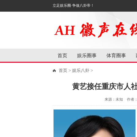
立足娱乐圈·争做八卦帝！
首页
娱乐圈事
体育圈事
首页
>
娱乐八卦
>
黄艺接任重庆市人
来源：未知
作者