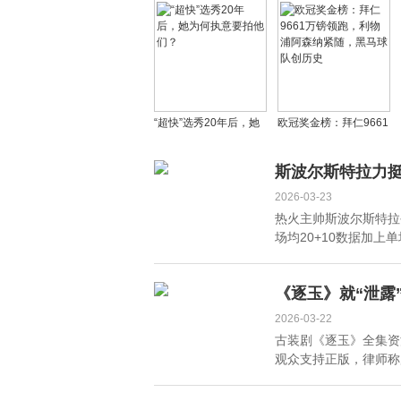
生，霍启刚三兄弟齐聚
5月8日震撼上映
共贺父亲寿辰
“超快”选秀20年后，她
欧冠奖金榜：拜仁9661
为何执意要拍他们？
万镑领跑，利物浦阿森
纳紧随，黑马球队创历
斯波尔斯特拉力
史
2026-03-23
热火主帅斯波尔斯特拉
场均20+10数据加上
《逐玉》就“泄露
2026-03-22
古装剧《逐玉》全集资
观众支持正版，律师称严