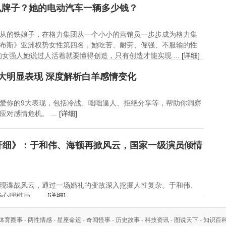
么牌子？她的电动汽车一辆多少钱？
从的铁娘子，在格力集团从一个小小的营销员一步步成为格力集
布斯》亚洲权势女性第四名，她吃苦、耐劳、倔强、不服输的性
女强人她说过人活着就要懂得创造，只有创造才能实现 ...
[详细]
大明显表现 深度解析白羊感情变化
爱你的9大表现，包括冷战、咄咄逼人、拒绝分享等，帮助你洞察
对感情危机。 ...
[详细]
奸细》：于和伟、海顿再掀风云，国家一级演员倾情
现谍战风云，通过一场婚礼的变故深入挖掘人性复杂。于和伟、
理棋局。 ...
[详细]
体育圈事
-
两性情感
-
星座命运
-
奇闻怪事
-
历史故事
-
科技资讯
-
图说天下
-
知识百