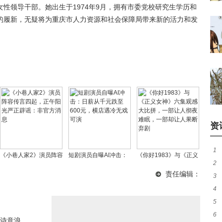
性领导干部。她出生于1974年9月，拥有市委党校研究生学历和
的履新，无疑将为重庆市人力资源和社会保障局带来新的活力和发
资
1
《小巷人家2》演员阵容
短剧演员自曝AI冲击：
《你好1983》与《正义
2
的
传言四起，正午阳光严
日薪从千元跌至600
女神》六集观感大比
责任编辑：
3
正辟谣：非官方消息
元，横店遇冷无戏可演
拼，一部让人彻夜难
4
卡
眠，一部却让人果断弃
5
伸的
剧
6
静
诗意浪