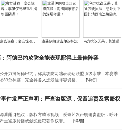
席位，肖国栋无缘，首
秘降龙木，现实中究竟
现实的深思
轮对阵精彩揭晓
是何方神圣？
唐宫谜案：宴会惊魂，
遭受伊朗攻击却选择沉
乌方抗议无果，莫迪强
李佩仪死里逃生揭朝臣
默：海湾国家背后的深
硬执法，意外为中国扫
阴谋！
层考量！
清西南边境隐患
挺：阿德巴约攻防全能表现配得上最佳阵容
公开力挺阿德巴约，称其攻防两端表现达联盟顶级水准，本赛季
单场83分神迹，完全具备入选最佳阵容资格。 ...
[详细]
”事件发严正声明：严查盗版源，保留追责及索赔权
源泄露引热议，版权方腾讯视频、爱奇艺发声明谴责盗版，呼吁
重盗版传播或触犯侵犯著作权罪。 ...
[详细]