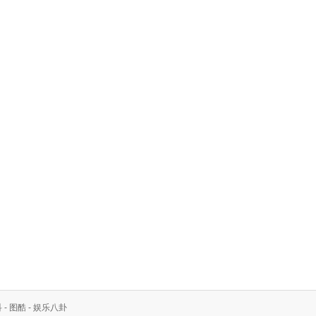
科
-
图酷
-
娱乐八卦