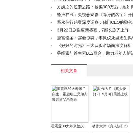
漫？< /a>
方婉之的逆袭之路：被骗300万后，她如
并东山再起< /a>
徽声在线：央视悬疑剧《隐身的名字》开
集我断言：这剧要火向全国< /a>
释永信行贿案深度调查：佛门CEO的堕
教商业化警示< /a>
3月22日剧集更新盛宴，7部长剧齐上阵
来》年代大剧领衔开播< /a>
唐宫谜案：宴会惊魂，李佩仪死里逃生揭
谋！< /a>
《好好的时光》三大认爹名场面深度解析
离刘成入狱，王元义沦为笑柄< /a>
谷维素与维生素B12联合，助力老年人解
难题，速收藏！< /a>
相关文章
霍震霆80大寿米兰庆
动作大片《真人快打2》