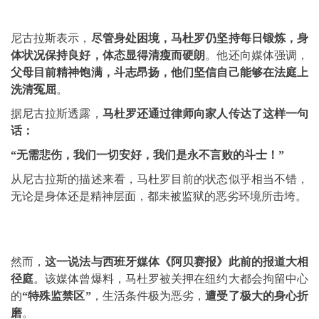
尼古拉斯表示，
尽管身处困境，马杜罗仍坚持每日锻炼，身
体状况保持良好，体态显得清瘦而硬朗
。他还向媒体强调，
父母目前精神饱满，斗志昂扬，他们坚信自己能够在法庭上
洗清冤屈
。
据尼古拉斯透露，
马杜罗还通过律师向家人传达了这样一句
话：
“无需悲伤，我们一切安好，我们是永不言败的斗士！”
从尼古拉斯的描述来看，马杜罗目前的状态似乎相当不错，
无论是身体还是精神层面，都未被监狱的恶劣环境所击垮。
然而，
这一说法与西班牙媒体《阿贝赛报》此前的报道大相
径庭
。该媒体曾爆料，马杜罗被关押在纽约大都会拘留中心
的
“特殊监禁区”
，生活条件极为恶劣，
遭受了极大的身心折
磨
。