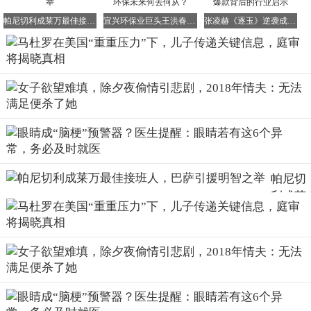
的政治考量
。
帕尼切利成莱万最佳接班人，巴萨引援明智之举
宜兴环保业巨头王洪春涉内幕交易被诉，鹏鹞环保未来何去何从？
张凌赫《逐玉》逆袭成95生标杆，王星越错失爆款背后的行业启示
显而易见的是，
马杜罗似乎被“出卖”了，而且这种出卖并非
简单的个人行为，而是整个权力结构的转变
。
在马杜罗被控制后，委内瑞拉高层并未与美国展开激烈对
抗，反而迅速恢复了“正常运转”的状态。
代理政府对外表态强硬，但实际行动却十分有限；在经济政
策上，开始向美国靠拢，包括调整石油出口策略，按照特朗
普政府的要求行事，甚至切断了对古巴的供应
。
过去两个月里，委内瑞拉代总统罗德里格斯已先后与美国能
帕尼切
源部长和内政部长会面，
双方交谈甚欢，仿佛马杜罗被控制
利成莱
一事从未发生过
。
万最佳
实际上，对于包括罗德里格斯在内的绝大多数委内瑞拉高层
接班
来说，现实的选择已经十分明确：与其冒险去营救一个前途
人，巴
未卜的人，不如接受新的政治格局，保住自己的既得利益。
萨引援
明智之
举