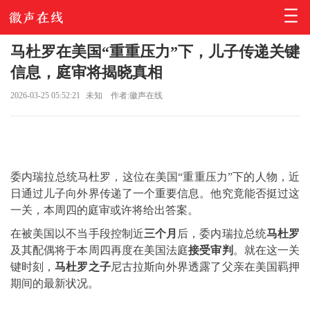
马杜罗在美国“重重压力”下，儿子传递关键
信息，庭审将揭晓真相
2026-03-25 05:52:21
未知
作者:徽声在线
委内瑞拉总统马杜罗，这位在美国“重重压力”下的人物，近
日通过儿子向外界传递了一个重要信息。他究竟能否挺过这
一关，本周四的庭审或许将给出答案。
在被美国以不当手段控制近
三个月
后，委内瑞拉总统
马杜罗
及其配偶将于本周四再度在美国法庭
接受审判
。就在这一关
键时刻，
马杜罗之子
尼古拉斯向外界透露了父亲在美国羁押
期间的最新状况。