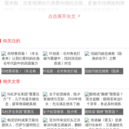
冤求救，反复强调自己是委内瑞拉总统，是被非法绑架到美
国的，在监狱里遭受了虐待，希望有人能将消息传递出去
。
点击展开全文
从最初被押送到美国时的相对镇定，甚至能与旁人轻松打招
呼，到如今的近乎失控的呼喊，这种转变令人唏嘘。
与此同时，
他儿子对外传递的信息却完全是另一番景象：身
你关注的
体健康、精神饱满、斗志昂扬
。
这种说法或许并非完全虚假，但显然经过了精心的选择和呈
现。毕竟，
在如此恶劣的环境下，即便是再坚强的人，也难
以完全不受影响
。
拒绝整容脸！《冬去春来》让我们看到妈生脸在年代剧中的高级魅力
叶祖新：在对角色打破与重建中，找到演员的质感丨对话
倪妮闫妮也难救《隐身的名字》之弊
相关文章
马杜罗在美国“重重压力”下，儿子传递关键信息，庭审将揭晓真相
女子欲望难填，除夕夜偷情引悲剧，2018年情夫：无法满足便杀了她
眼睛成“脑梗”预警器？医生提醒：眼睛若有这6个异常，务必及时就医
但作为马杜罗的儿子和“头号支持者”，
尼古拉斯必须传递出
积极的信息。因为这不仅仅是为了“报平安”，更是出于现实