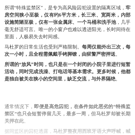
所谓“特殊监禁区”，是专为高风险囚犯设置的隔离区域，
牢
房空间狭小至极，仅有约6平方米，长三米、宽两米，内部
设施简陋至极，仅有一张金属床、一个马桶和洗手池
，几乎
毫无舒适可言。唯一的小窗户也难以透进阳光，长时间待在
里面，人极易失去时间感。
马杜罗的日常生活也受到严格限制。
每周仅能外出三次，每
次一小时，且全程需佩戴手铐脚镣，由狱警严密押送
。
所谓的“放风”时间，也只是在一个封闭的小院子里进行短暂
活动，同时完成洗澡、打电话等基本需求。更多时候，他都
是独自被关在狭小的空间里，缺乏交流，与外界隔绝
。
通常情况下，
即便是高危囚犯，在条件如此恶劣的“特殊监
禁区”也只会短暂停留几天，最多一周，但马杜罗却被长期
关押在此
。
据同监区的囚犯透露，
马杜罗整夜用西班牙语大声呼喊，喊