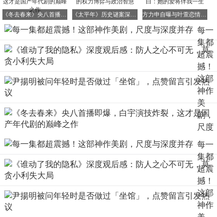
谓无所不用其极。
《冬去春来》央八首播即爆，白宇演技炸裂，这才是国产年代剧的巅峰之作
《太平年》历史谜案深度解析：钱俶誓言背后的权力博弈与政治智慧
方力申自曝与叶萱恋情初期“沉船”，深情告白：她的爱将伴我一生
“穷人赚钱的唯一方法就是
坑蒙拐骗”，这句话在加拉格家简
每一
直成了日常生活的真实写照。
集都
超震
可以说，《无耻之徒》以荒诞不羁的方式，生动地描绘了底
撼！
层家庭为了生存下去，如何“八仙过海，各显神通”的传奇故
事……
这部
神作
美
《无耻之徒》最吸引观众、让人欲罢不能的，当属那些层出
剧，
不穷的
高能名场面。这些场面既荒诞离谱，又让人看得暗爽
尺度
解压，不断
刷新着观众三观的底线。
与深
每一
下面就举几个例子，让大家感受一下这部剧的独特魅力。
度并
集都
存
先说说酒鬼老爹弗兰克的沙雕瞬间，
作为整部剧的无耻灵魂
超震
人物，
弗兰克几乎每集都在挑战道德和行为的下限。
撼！
这部
有一回，他在酒吧被人一拳揍翻，鼻梁都被打歪了，整个人
神作
躺地上动弹不得。但令人惊讶的是，他手里的酒杯一滴酒都