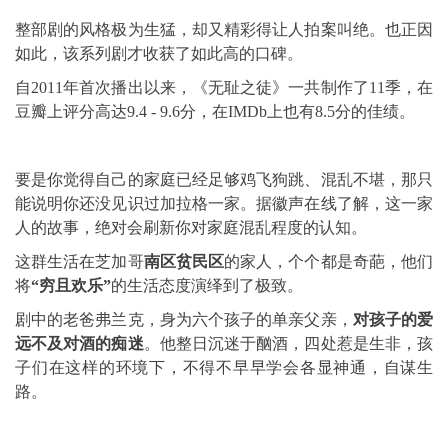
整部剧的风格极为生猛，却又精彩得让人拍案叫绝。也正因
如此，该系列剧才收获了如此高的口碑。
自2011年首次播出以来，
《无耻之徒》一共制作了11季，在
豆瓣上评分高达9.4 - 9.6分，在IMDb上也有8.5分的佳绩。
要是你觉得自己的家庭已经足够鸡飞狗跳、混乱不堪，那只
能说明你还没见识过加拉格一家。据徽声在线了解，这一家
人的故事，绝对会刷新你对家庭混乱程度的认知。
这群生活在芝加哥
南区贫民区
的家人，个个都是奇葩，他们
将
“穷且欢乐”
的生活态度演绎到了极致。
剧中的老爸
弗兰克
，身为六个孩子的单亲父亲，
对孩子的爱
远不及对酒的痴迷
。他整日沉迷于酗酒，四处惹是生非，孩
子们在这样的环境下，不得不早早学会各显神通，自谋生
路。