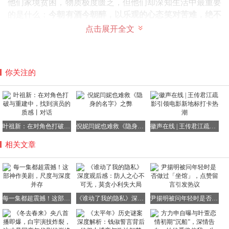
他们家境贫困，物质极度匮乏，但他们却深知生活中最重要
的是什么：
今朝有酒今朝醉，以乐观的心态笑对苦难，绝不
轻易认怂……
点击展开全文
这部剧名为《无耻之徒》，从名字就能看出讲述的是“不要
你关注的
脸的人们”的故事。
不过，千万别误解，剧中的“无耻”并非单纯的贬义，而是一
种独特的
生存策略，蕴含着黑色幽默的魅力。
正如原版英剧创作者保罗·艾伯特所说：“这故事和传统
蓝领
叶祖新：在对角色打破与重建中，找到演员的质感丨对话
倪妮闫妮也难救《隐身的名字》之弊
徽声在线 | 王传君江疏影引领电影新地标打卡热潮
阶层的生活并无关联，而是聚焦于
无领阶级
的真实生活”。
相关文章
美版《无耻之徒》所展现的贫困程度，远远超出了普通美国
家庭喜剧的范畴。剧中这一家人，连稳定的工作都没有，穷
得连“领子”都没资格拥有。
每一集都超震撼！这部神作美剧，尺度与深度并存
《谁动了我的隐私》深度观后感：防人之心不可无，莫贪小利失大局
尹揚明被问年轻时是否做过「坐馆」，点赞留言引发热议
这一家人虽然穷困潦倒，但他们求生的本事却不容小觑。
从偷电偷水这种小手段，到骗取救济等不正当行为，他们可