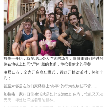
故事一开始，就呈现出令人咋舌的场景：哥哥姐姐们跨过醉
倒在地板上如同“尸体”般的老爹，争抢着偷来的早餐；
凌晨四点，全家开启疯狂模式，蹦迪开摇滚派对，热闹非
凡；
甚至对邻居在他们家楼梯上“办事”的行为也放任不管……
加拉格一家
的日常生活就是如此充满魔幻色彩，忙乱又无法
无天，却处处洋溢着冒险精神。