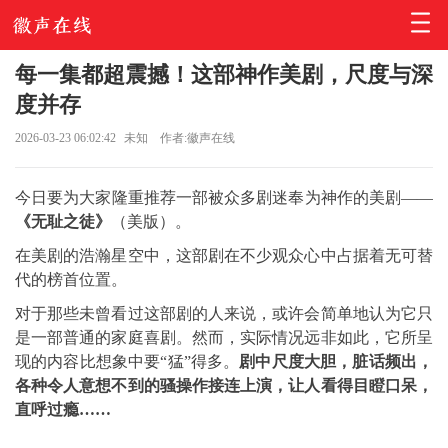
每一集都超震撼！这部神作美剧，尺度与深
度并存
2026-03-23 06:02:42
未知
作者:徽声在线
今日要为大家隆重推荐一部被众多剧迷奉为神作的美剧——
《无耻之徒》
（美版）。
在美剧的浩瀚星空中，这部剧在不少观众心中占据着无可替
代的榜首位置。
对于那些未曾看过这部剧的人来说，或许会简单地认为它只
是一部普通的家庭喜剧。然而，实际情况远非如此，它所呈
现的内容比想象中要“猛”得多。
剧中尺度大胆，脏话频出，
各种令人意想不到的骚操作接连上演，让人看得目瞪口呆，
直呼过瘾……