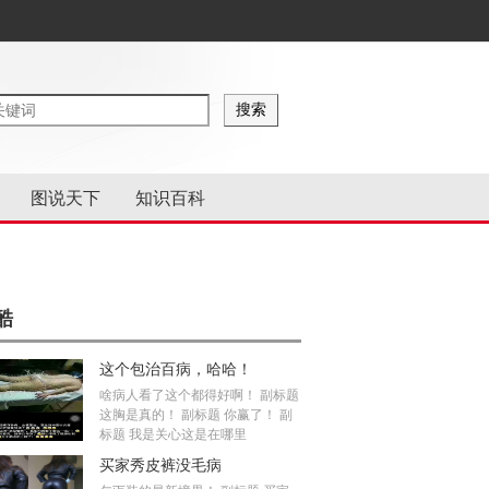
图说天下
知识百科
酷
这个包治百病，哈哈！
啥病人看了这个都得好啊！ 副标题
这胸是真的！ 副标题 你赢了！ 副
标题 我是关心这是在哪里
买家秀皮裤没毛病