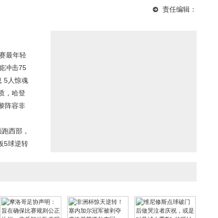
胜！杜伦36+12率队送
个，超越乔丹荣登NBA
米勒闪耀全场，6人表现
责任编辑：
奇才13连败 卡林顿空砍
历史抢断榜第四
及格，4人状态低迷
30分
汰赛最年轻
能冲击75
 5人惊魂
质，哈登
黎阵容非
1领跑西部，
扳5球逆转