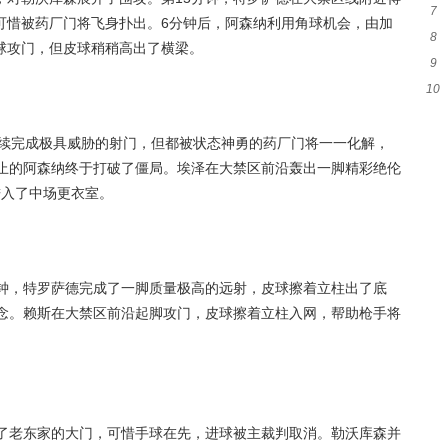
7
等
可惜被药厂门将飞身扑出。6分钟后，阿森纳利用角球机会，由加
8
被
球攻门，但皮球稍稍高出了横梁。
9
布
10
局
+1
连续完成极具威胁的射门，但都被状态神勇的药厂门将一一化解，
不止的阿森纳终于打破了僵局。埃泽在大禁区前沿轰出一脚精彩绝伦
进入了中场更衣室。
分钟，特罗萨德完成了一脚质量极高的远射，皮球擦着立柱出了底
悬念。赖斯在大禁区前沿起脚攻门，皮球擦着立柱入网，帮助枪手将
破了老东家的大门，可惜手球在先，进球被主裁判取消。勒沃库森并