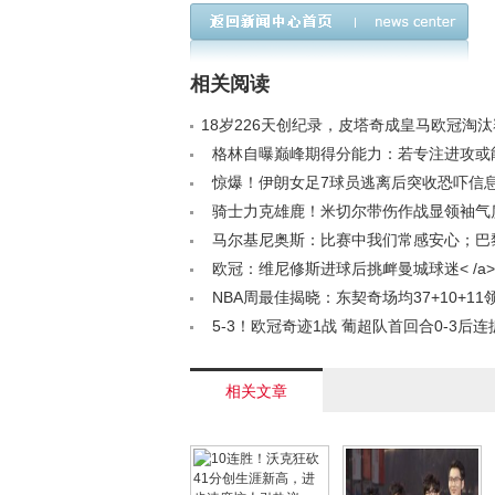
德表现惊艳却恐因出勤
马双杀曼城，阿森纳成
无缘NBA奖项
英超独苗，拜仁成最大
考验
相关阅读
18岁226天创纪录，皮塔奇成皇马欧冠淘
两度首发球员< /a>
格林自曝巅峰期得分能力：若专注进攻或
大巨星< /a>
惊爆！伊朗女足7球员逃离后突收恐吓信息
未定连夜返国< /a>
骑士力克雄鹿！米切尔带伤作战显领袖气
莫布里表态成关键< /a>
马尔基尼奥斯：比赛中我们常感安心；巴
为守分而设< /a>
欧冠：维尼修斯进球后挑衅曼城球迷< /a>
NBA周最佳揭晓：东契奇场均37+10+1
阿德巴约83分创东部神迹< /a>
5-3！欧冠奇迹1战 葡超队首回合0-3后连
改制后首进8强< /a>
相关文章