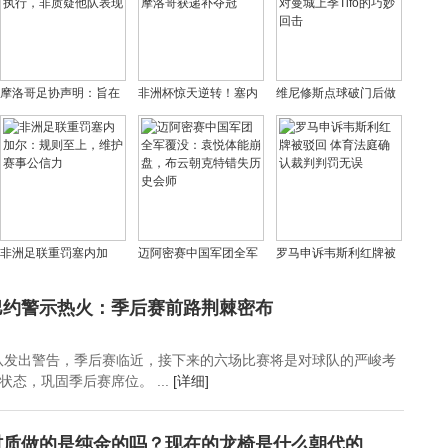
摩洛哥足协声明：旨在
非洲杯惊天逆转！塞内
维尼修斯点球破门后做
确保比赛规则公正执
加尔冠军被剥夺 摩洛哥
哭泣者庆祝，或是对曼
行，非质疑他队表现
获递补夺冠
城上季Tifo的巧妙回击
非洲足联重罚塞内加
迈阿密赛中国军团全军
罗马申诉韦斯利红牌被
尔：规则至上，维护赛
覆没：袁悦体能崩盘，
驳回 体育法庭确认裁判
事公信力
布云朝克特错失历史会
判罚无误
巴约警示热火：季后赛前路荆棘密布
师
队发出警告，季后赛临近，接下来的六场比赛将是对球队的严峻考
态，巩固季后赛席位。 ...
[详细]
材质做的是纯金的吗？现在的龙椅是什么朝代的