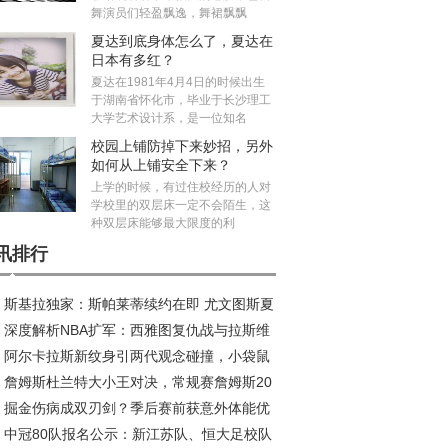
舞演员们轻盈飘逸，舞裙飘飘
夏达到底身体怎么了，夏达在
日本有多红？
夏达在1981年4月4日的时候出生
于湖南省怀化市，毕业于长沙理工
大学艺术设计系，是一位知名
校园上铺防掉下来妙招，另外
如何从上铺安全下来？
上学的时候，有过住校经历的人对
学校里的双层床一定不会陌生，这
种双层床能够最大限度的利
讯排行
斯基拉独家：斯帕莱蒂续约在即 尤文图斯夏
深度解析NBA扩军：西雅图复仇战与拉斯维
五线补强剑指欧冠
阿尔卡拉斯新纹身引两代观念碰撞，小袋鼠
斯新王朝的资本博弈
詹姆斯杜兰特大小王对决，常规赛詹姆斯20
荣耀新印记
掘金伤病成双刃剑？季后赛前获意外体能优
11负，季后赛谁更胜一筹？
中冠80队报名公示：新江苏队、恒大足校队
成秘密武器