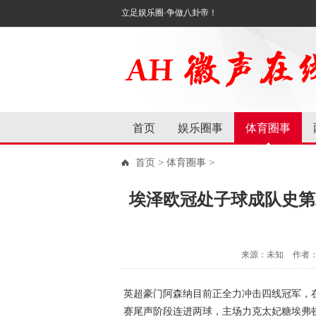
立足娱乐圈·争做八卦帝！
首页
娱乐圈事
体育圈事
首页
>
体育圈事
>
埃泽欧冠处子球成队史第
来源：未知
作者
英超豪门阿森纳目前正全力冲击四线冠军，
赛尾声阶段连进两球，主场力克太妃糖埃弗