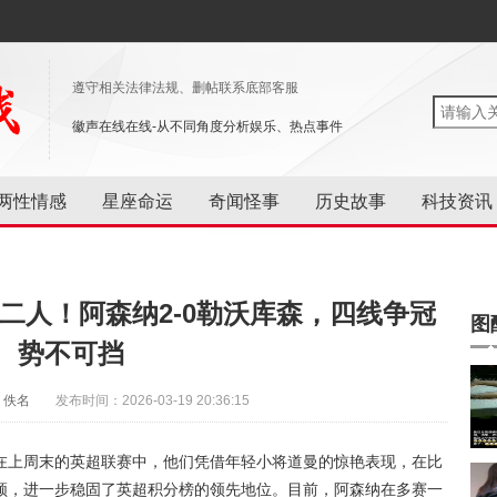
遵守相关法律法规、删帖联系底部客服
徽声在线在线-从不同角度分析娱乐、热点事件
两性情感
星座命运
奇闻怪事
历史故事
科技资讯
二人！阿森纳2-0勒沃库森，四线争冠
图
势不可挡
：佚名
发布时间：2026-03-19 20:36:15
在上周末的英超联赛中，他们凭借年轻小将道曼的惊艳表现，在比
顿，进一步稳固了英超积分榜的领先地位。目前，阿森纳在多赛一