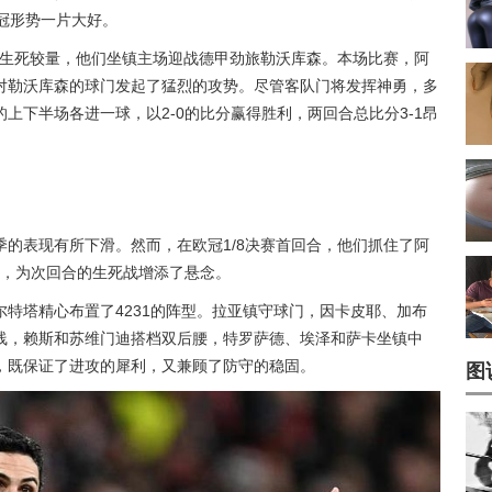
冠形势一片大好。
的生死较量，他们坐镇主场迎战德甲劲旅勒沃库森。本场比赛，阿
对勒沃库森的球门发起了猛烈的攻势。尽管客队门将发挥神勇，多
上下半场各进一球，以2-0的比分赢得胜利，两回合总比分3-1昂
的表现有所下滑。然而，在欧冠1/8决赛首回合，他们抓住了阿
手，为次回合的生死战增添了悬念。
特塔精心布置了4231的阵型。拉亚镇守球门，因卡皮耶、加布
线，赖斯和苏维门迪搭档双后腰，特罗萨德、埃泽和萨卡坐镇中
，既保证了进攻的犀利，又兼顾了防守的稳固。
图