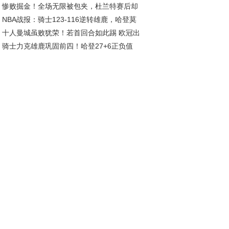
惨败掘金！全场无限被包夹，杜兰特赛后却
在列，安徽一队候补
NBA战报：骑士123-116逆转雄鹿，哈登莫
批评，乌度卡让人寒心
十人曼城虽败犹荣！若首回合如此踢 欧冠出
利联手发威
骑士力克雄鹿巩固前四！哈登27+6正负值
或成转折点
7 库兹马6中1成卧底