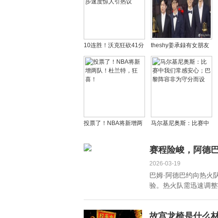
10连胜！沃克狂砍41分
theshy姜承録有女朋友
创生涯新高，进步速度
吗，theshy为什么叫小
惊人引热议
炫神？
投票了！NBA将新增两
马尔基尼奥斯：比赛中
队！杜兰特，狂喜！
我们常感安心；巴黎阵
容非为守分而设
赛程险峻，阿德
2026-03-19
巴姆·阿德巴约向热火
验。热火队需迅速调整状
故宫龙椅是什么