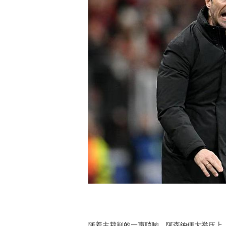
随着主裁判的一声哨响，阿森纳便大举压上