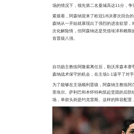
场的情况下，领先第二名曼城高达11分，争
紧接着，阿森纳迎来了欧冠1/8决赛次回合
森纳从一开始就展现出了强烈的进攻欲望，
次化解险情，但阿森纳还是凭借埃泽和赖斯的
首晋级八强。
自功勋主教练阿隆索离任后，勒沃库森本赛季
森纳战术保守的机会，在主场1-1逼平了对
为了能够在主场顺利晋级，阿森纳主教练阿尔
里埃尔、萨利巴和本怀特构筑起坚固的后防
场，单箭头则是约克雷斯。这样的阵容配置