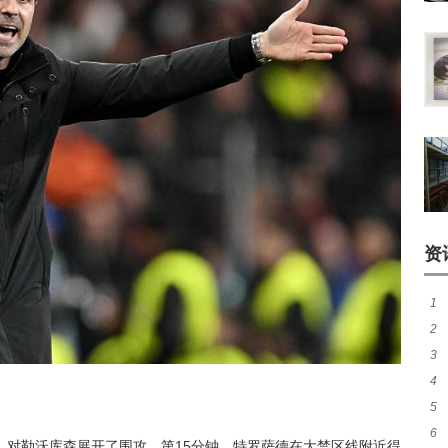
资
1
2
窗
3
加
4
成
5
胜
6
势
，对勒沃库森展开了围攻。第15分钟，特罗萨德在大禁区线附近得