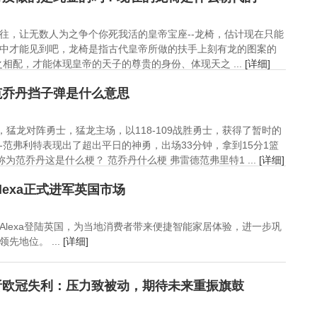
往，让无数人为之争个你死我活的皇帝宝座--龙椅，估计现在只能
中才能见到吧，龙椅是指古代皇帝所做的扶手上刻有龙的图案的
相配，才能体现皇帝的天子的尊贵的身份、体现天之 ...
[详细]
范乔丹挡子弹是什么意思
上，猛龙对阵勇士，猛龙主场，以118-109战胜勇士，获得了暂时的
-范弗利特表现出了超出平日的神勇，出场33分钟，拿到15分1篮
为范乔丹这是什么梗？ 范乔丹什么梗 弗雷德范弗里特1 ...
[详细]
lexa正式进军英国市场
Alexa登陆英国，为当地消费者带来便捷智能家居体验，进一步巩
先地位。 ...
[详细]
析欧冠失利：压力致被动，期待未来重振旗鼓