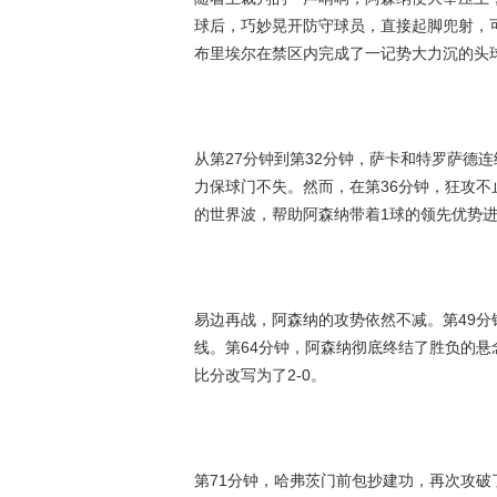
球后，巧妙晃开防守球员，直接起脚兜射，
布里埃尔在禁区内完成了一记势大力沉的头
从第27分钟到第32分钟，萨卡和特罗萨德
力保球门不失。然而，在第36分钟，狂攻
的世界波，帮助阿森纳带着1球的领先优势
易边再战，阿森纳的攻势依然不减。第49
线。第64分钟，阿森纳彻底终结了胜负的
比分改写为了2-0。
第71分钟，哈弗茨门前包抄建功，再次攻