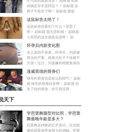
乞丐装的最新境界！ 副标题 买家
你确定你不是阿宝？？ 副标题 这
裤子不敢坐下啊！ 副标题 颜值
这鼠标垫太绝了！
这鼠标垫你看到了什么？邪恶了
吧！ 副标题 毫无违和感！ 副标题
小卖部的这女孩真会选呀！ 副
怀孕后内脏变化图
女人真的不容易，怀孕后，内脏被
挤压的严重，挺着大肚子干啥都不
方便！近日，刘嘉姵和闺蜜集体拍
漫威英雄的替身们
锤哥的替身也是辣么的帅气！ 副标
题 锤哥的替身好多啊！ 副标题 你
杀了你的替身，你可就没替
说天下
学芭蕾舞腿型对比照，学芭蕾
舞最晚年龄是多大？
芭蕾舞这种舞蹈艺术形式，往往能
够给观看者带来很大的感触，芭蕾