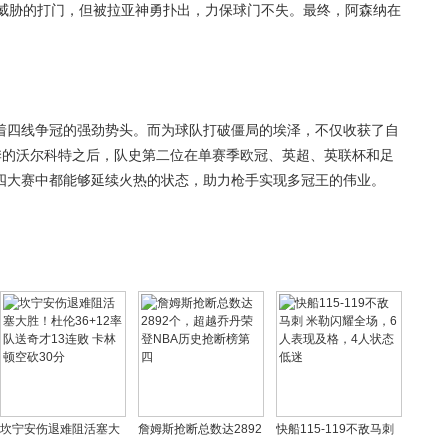
具威胁的打门，但被拉亚神勇扑出，力保球门不失。最终，阿森纳在
着四线争冠的强劲势头。而为球队打破僵局的埃泽，不仅收获了自
赛季的沃尔科特之后，队史第二位在单赛季欧冠、英超、英联杯和足
四大赛中都能够延续火热的状态，助力枪手实现多冠王的伟业。
坎宁安伤退难阻活塞大
詹姆斯抢断总数达2892
快船115-119不敌马刺